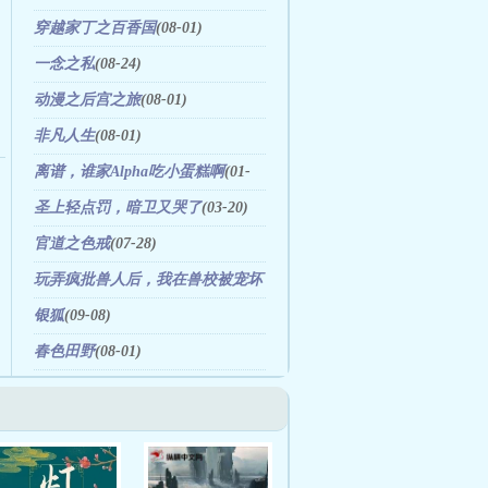
穿越家丁之百香国
(08-01)
一念之私
(08-24)
动漫之后宫之旅
(08-01)
非凡人生
(08-01)
离谱，谁家Alpha吃小蛋糕啊
(01-
16)
圣上轻点罚，暗卫又哭了
(03-20)
官道之色戒
(07-28)
玩弄疯批兽人后，我在兽校被宠坏
(08-06)
银狐
(09-08)
春色田野
(08-01)