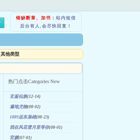
错缺断章、加书：
站内短信
后台有人,会尽快回复！
其他类型
热门点击
Categories New
玄鉴仙族
(12-14)
遍地尤物
(08-02)
1889远东枭雄
(08-23)
我在风花雪月里等你
(08-01)
官媛
(07-01)