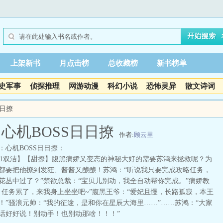
上架新书
月点击榜
总收藏榜
新书榜单
史军事
侦探推理
网游动漫
科幻小说
恐怖灵异
散文诗词
日日撩
心机BOSS日日撩
作者:
顾云里
：心机BOSS日日撩：
双洁】【甜撩】腹黑病娇又变态的神秘大好的需要苏鸿来拯救呢？为
都要把他撩到发狂、酱酱又酿酿！苏鸿：“听说我只要完成攻略任务，
花丛中过了？”禁欲总裁：“宝贝儿别动，我全自动帮你完成。”病娇教
，任务累了，来我身上坐坐吧~”腹黑王爷：“爱妃且慢，长路孤寂，本王
！”骚浪元帅：“我的征途，是和你在星辰大海里……”……苏鸿：“大家
话好好说！别动手！也别动那啥！！！”