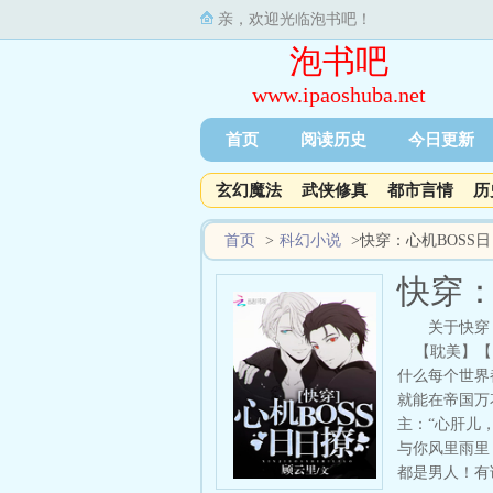
亲，欢迎光临泡书吧！
泡书吧
www.ipaoshuba.net
首页
阅读历史
今日更新
玄幻魔法
武侠修真
都市言情
历
首页
>
科幻小说
>
快穿：心机BOSS
快穿：
关于快穿
【耽美】【1
什么每个世界
就能在帝国万
主：“心肝儿
与你风里雨里
都是男人！有