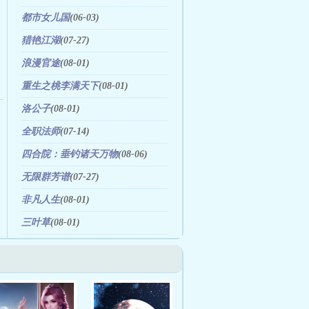
都市女儿国
(06-03)
猎艳江湖
(07-27)
浪漫官途
(08-01)
重生之桃李满天下
(08-01)
洛公子
(08-01)
全职法师
(07-14)
四合院：垂钓诸天万物
(08-06)
无限群芳谱
(07-27)
非凡人生
(08-01)
三叶草
(08-01)