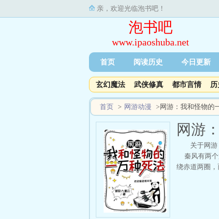
亲，欢迎光临泡书吧！
泡书吧
www.ipaoshuba.net
首页
阅读历史
今日更新
玄幻魔法
武侠修真
都市言情
历
首页
>
网游动漫
>
网游：我和怪物的
网游
关于网游
秦风有两个第
绕赤道两圈，