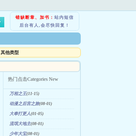
错缺断章、加书：
站内短信
后台有人,会尽快回复！
其他类型
热门点击
Categories New
万相之王
(11-15)
动漫之后宫之旅
(08-01)
大奉打更人
(01-05)
流氓大地主
(08-01)
少年大宝
(08-01)