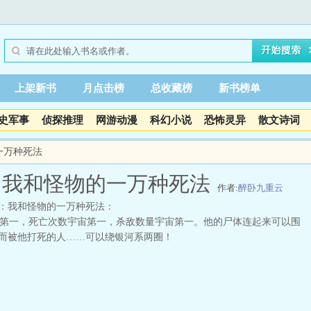
上架新书
月点击榜
总收藏榜
新书榜单
史军事
侦探推理
网游动漫
科幻小说
恐怖灵异
散文诗词
一万种死法
：我和怪物的一万种死法
作者:
醉卧九重云
：我和怪物的一万种死法：
一，死亡次数宇宙第一，杀敌数量宇宙第一。他的尸体连起来可以围
而被他打死的人……可以绕银河系两圈！