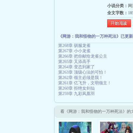
小说分类：
网
全文字数：
1
《网游：我和怪物的一万种死法》已更新
第268章 驯服龙雀
第267章 小小龙雀
第266章 把你献给龙雀公主
第265章 又添高手
第264章 变态到家了
第263章 顶级心法的可怕！
第262章 领主必须是我！
第261章 亿飞升，文明领主！
第260章 拒绝女剑仙
第259章 九彩凤凰羽
看《网游：我和怪物的一万种死法》的