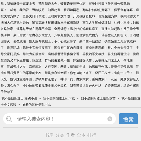
后，我被继母全家宠上天
荒年我通古今，顿顿饱餐馋死仇家
挺孕肚种田？失忆相公带我躺
赢！
成都，我的爱
野狗咬月
知温赴寒
替师姐网恋，翻车被仙尊们宠坏了
假千金有弹幕，疯
批夫君宠疯了
恶兽夫日日争宠，丑雌哭求放个假
开局强吻贵校F4，假名媛被宠疯
挨骂涨修为？
满城大佬求我当师妹
说我克夫？转嫁摄政王全家悔断肠
重生之学霸修炼计划
社恐小主播，钓疯
各路神豪
仙尊每天都在骂我不成器
全网禁惹！温小姐的锦鲤杀疯了
直播玄学赶海：反手捞个男
模海神
豪门虐爱：恶魔夜少太撩人
八零凝脂美人，婴语满级成团宠
带兽世众人回现代，开动物
园爆火
暮色成溺
别人政斗我招工，不小心成女帝了
豪门第一姑奶奶
伪装领主女儿后我成神
了
诡异职场：陈护士又来值夜班了
国公府丫鬟内卷日常
穿成兽世恶雌：被九个兽夫亲哭了
主
母变豪门后妈，靠武力征服全家
病娇暴君请留步偷个香
兽校钓系女教授，兽夫们诱引沉沦
侯府
忘恩负义？权臣撑腰，我虐渣
竹马的偏爱藏不住
妹宝随爸入赘，反被继兄们宠上天
蜀地酱
事
穿成秀才之女
京婚缠欢
人在秦国，基建，搞钱两手抓
妹崽疯狂作死，哥哥勾皇帝兜底
穿
成京圈权贵男主的恶毒前女友
我是负心渣女啊！你怎么吻上来了
奶团三岁半，鬼肉一口干！
渡
天光
娇软妹宝随军后，禁欲军官沦陷了
神印：我，魔族太女，重铸魔族！
点金
男朋友都是人
外，怎么办？
小师妹她带着魔修少主又争又抢
我在诡异世界开火葬场
娇娇进错房，退婚不嫁世
子他急了
-
-
-
我不是阴阳道士 涂鸦小丑
我不是阴阳道士txt下载
我不是阴阳道士最新章节
我不是阴阳道
-
士全文阅读
好看的其他类型小说
搜索
书库
分类
作者
全本
排行