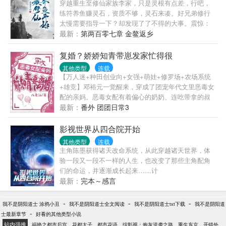
穿越重生至修仙家族李家，只是灵根有点差，行吧，
着地契去官方登记，不料赶上服务器闪崩。再睁眼
练符养鱼赚灵石，资质不够，灵石来凑。好兄弟修行
——好消息，地契没丢。坏消息，荒地全是红名。更
太慢需要指导一下？却发现了了不得的大事。震惊：
坏的消息，她现在只剩一颗头，身体各自在地上躺
四哥竟然是五灵根修士，却修出了三灵根的修练速
最新：
第两百零七章 金鳌返乡
着。张泱：“……天杀的！”———————【姓名】：
度。什么，老六竟然是暗灵根？我之前还怕你吃苦，
张泱【终极任务】：不要让人类发现你不是人哦~
又怕你受累，才辛苦指导你修炼，你竟然是暗灵根！
复婚？娇娇知青带崽发家忙得很
———————PS：已完结种田争霸文《退下，让朕
好吧，李祥云第一次酸了。【凡人流】【家族流】
其他类型
连载
来》（简体出版）、《女帝直播攻略》，休闲慢穿大
【种田流】
【万人迷+种田创业向+女强+萌娃+修罗场+农场系统
佬文《大佬退休之后》。
+雄竞】邓裕元一觉醒来，穿成了团宠年代文里恶毒女
配的亲妈。恶毒女配有着偏心的奶奶、连吃带拿的叔
叔一家、愚孝的爸、懦弱的妈。从小就小偷小摸，长
最新：
番外 团团日常3
大后无恶不作，处处栽赃陷害女主，最后不得好死。
女主是另一户家里唯一的女婴，从小被哥哥们宠着长
影视世界从四合院开始
大，女配针对她也只是因为嫉妒。而现在，她成了恶
其他类型
连载
毒女配懦弱的妈，恶毒女配如今只是个小脸皱巴巴的
主角陈墨获得诸天改命系统，从此穿越诸天世界，体
丑婴儿。愚孝的爸爱妻但把好东西都送给自己亲妈，
验一段又一段不一样的人生，也改变了那些主角配角
对饿兮兮的妻女说：“小元，来喝点水，我特地用柴火
们的命运，并逐渐成长起来……计
给你烧热了。”邓裕元看着骨瘦如柴的自己和瘦小的孩
划、、、、、、、、、、、等等。前中期以都市、年
最新：
完本～感言
子，决定离婚。没用的丈夫滚开，她要用满满的钱和
代、古装历史为主，尽量不加入仙侠神话。欢迎在最
爱重新养这只小崽崽，看她还怎么长歪。失去了一个
新章节评论区提供影视剧，只要热门有话题度，都可
-
-
-
我不是阴阳道士 涂鸦小丑
我不是阴阳道士全文阅读
我不是阴阳道士txt下载
我不是阴阳道
丈夫，捡到了众多的追求者。被重重觊觎的美貌知青
以考虑加上……已完结：正在写：
-
士最新章节
好看的其他类型小说
略懂拳脚又挑灯夜读，乘着恢复高考的东风带着孩子
站内强推
福艳之都市后宫
花都太子
都市花语
综影视：炮灰逆袭之路
重生东京，开错外