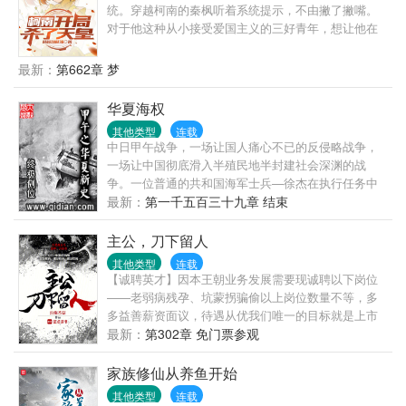
人...... （各位读者老爷富婆们，收藏，评论，我的挚
统。穿越柯南的秦枫听着系统提示，不由撇了撇嘴。
爱！） 扫雷：本文目前应该无cp，可能到了后期水到
对于他这种从小接受爱国主义的三好青年，想让他在
渠成会出现，但是目前没有。
仇人的地盘做一个正义使者，怕不是在想屁吃。”有希
子，你也不想自己儿子被人灌下毒药吧？“秦枫微笑着
最新：
第662章 梦
说道。叮，正义情绪收集中，恭喜宿主正义值+！看着
系统提示，秦枫当即决定，以后他就是这里的邪...正
华夏海权
义化身。
其他类型
连载
中日甲午战争，一场让国人痛心不已的反侵略战争，
一场让中国彻底滑入半殖民地半封建社会深渊的战
争。一位普通的共和国海军士兵—徐杰在执行任务中
意外穿越到了1889年意大利。在离甲午还有5年多的时
最新：
第一千五百三十九章 结束
间里，他能做什么？能否通过自己的知识与能力而力
挽狂澜？而在平息甲午危局后，偌大的中国航船又将
主公，刀下留人
驶向何方？在列强夹缝中奋力求生的泱泱古国能否重
其他类型
连载
新再现往日的辉煌？敬请大家阅读此文。 本文力求情
【诚聘英才】因本王朝业务发展需要现诚聘以下岗位
节严谨，在技术描写上不会YY。如有不周全之处，希
——老弱病残孕、坑蒙拐骗偷以上岗位数量不等，多
望大家能够指点一二。 ...
多益善薪资面议，待遇从优我们唯一的目标就是上市
成为全球唯一王朝！有意者请联系XX国XX郡XX县城
最新：
第302章 免门票参观
外仅一颗脑袋的张女士联系方式：onethree，
onethree，oneonethree。———————意外觉醒自
家族修仙从养鱼开始
我意识的NPC张泱伪装人类玩家十几载，扛着恐怖通
其他类型
连载
胀，当牛做马十几年终于买了一块荒地。欢欢喜喜拿