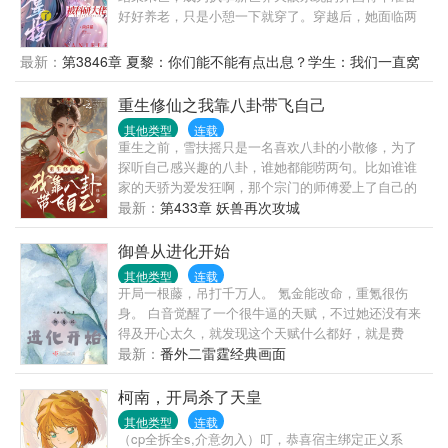
好好养老，只是小憩一下就穿了。穿越后，她面临两
个选择：——要么嫁给一个让她结婚后让着小三的自
以为是妈宝男，要么下乡去穷乡僻壤的地方当知青。
最新：
第3846章 夏黎：你们能不能有点出息？学生：我们一直窝
夏黎：拳头硬了！就这样的小白脸，我一拳能打一个
窝囊囊
加强连！努力为首长爹官复原职，成为首长爹最贴心
重生修仙之我靠八卦带飞自己
的米虫小棉袄好好养老他不香吗？可是努力着，努力
其他类型
连载
着，夏黎回头一看。嗯？我这军职怎么比我首长爹还
重生之前，雪扶摇只是一名喜欢八卦的小散修，为了
高了？南岛一大队来了位漂亮新知青，小姑娘一身痞
探听自己感兴趣的八卦，谁她都能唠两句。比如谁谁
气，听说一脚就能把人踹骨折，思想不正，和她亲近
家的天骄为爱发狂啊，那个宗门的师傅爱上了自己的
绝对会倒霉！不久后……队员们挑着扁担，挥汗如雨
徒弟上演禁忌之恋，吃瓜吃的不亦乐乎。一着不慎，
最新：
第433章 妖兽再次攻城
的为甘蔗地浇水。夏黎靠着玻璃瓶子、注射器弄出自
死于兽潮之下，让原本只想咸鱼的雪扶摇意识到，在
动水泵浇地。村民们多用了一点蜡烛，心疼得心绞
这个修仙世界还是实力为尊。好在这一次，时间刚刚
御兽从进化开始
痛。夏梨用一点儿盐和碳粉做成干电池，用上免费电
好，一切都还没有发生。从此以后，云笙大陆少了一
灯。队员们：不行！！！夏黎必须得好好亲近！夏
其他类型
连载
名爱八卦的散修，多了一名爱八卦且实力强大的天之
开局一根藤，吊打千万人。 氪金能改命，重氪很伤
黎：谢邀，已被特招入伍，目前在“国家队”。——海军
骄女。雪扶摇：谁说八卦不好了，这八卦可太好了，
身。 白音觉醒了一个很牛逼的天赋，不过她还没有来
陆战队最冷漠、禁欲，无人敢亲近的军官陆定远，第
我这一身实力和传承可都是我凭借八卦得来的（骄
得及开心太久，就发现这个天赋什么都好，就是费
一次见未来媳妇，她在和人贩子买孩子（误）。第二
傲.JPG）
钱。在白音身上，钱意味着什么，意味着命。 这天
最新：
番外二雷霆经典画面
次见媳妇，她在黑市倒买倒卖（误）。第三次见媳
赋，费钱又费命。 她也是一个有许多目标的人，比如
妇，她在帮特务修无线电发射台（误）。陆定远：
说她的其中一个小目标就是进入到她父母当年身死的
柯南，开局杀了天皇
……后来：真香！
秘境，一定要让里面的凶兽在她的调教之下学会做人
其他类型
连载
的道理。 后来，白音就成为了凶手口中最恶毒的女
（cp全拆全s,介意勿入）叮，恭喜宿主绑定正义系