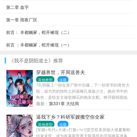
第二章 血字
第一章 雨夜厂区
前言： 丰都幽冢，棺开傩现（二）
前言 ：丰都幽冢，棺开傩现（一）
《我不是阴阳道士》推荐
穿越兽世，开局送兽夫
其他类型
连载
?孔明薇上一秒在丧尸群中自爆，下一秒穿书到兽世大
陆，成为穷的快吃土的落魄孔雀族少主。她在书中的
角色，是给女主做垫脚石的炮灰女配。睁开眼睛面临
着举族尽灭的天崩开局。孔明薇双眼一闭想回去，想
最新：
第331章 大结局
多了，回不去了！她面临着穿越即死亡的剧情，只好
走一步看一步，主打一个“剧情让我死，我偏要花式苟
逼我下乡？科研军嫂搬空你全家
活”，谁也别想按剧本带我走！苟着苟着，孔明薇发现
其他类型
连载
情况有些不太对劲！为什么她身边优秀的雄性越来越
[军婚+年代+大佬+打脸+1v1]雷空双系异能大佬夏黎刚
多，还越来越粘人？！
结束末世，成为执掌新世界天眼系统的开国将军准备