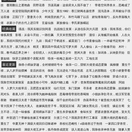
去往更加广阔的天地。抓住时代风潮，邓裕元努力成
挂
覆雨翻云之逐艳曲
田野花香
另谋高嫁：这侯府夫人我不做了！
带着空间养兽夫，恶雌成了
为游戏大亨和新锐科学家……只是，怎么这么多人要
万人迷
欢迎登陆我的屠宰场
少年大宝
重生1982：香江财阀名扬世界
混沌圣体，开局被仙子强
抢着当崽崽的后爸啊？
迫双修
正阳门下：娶妻关小关
柯南里的捡尸人
和竹马睡了以后
娇知青靠颠勺，反向养落魄大
佬
农家小子的古代上进日常
玄鉴仙族
家族修仙：李氏家族崛起
经典收藏
谍战：我其实能识别间谍
抗战独立发展：从游击队到大兵团
龙珠：我有系统，你们
修炼真慢
影视：从奋斗开始，一路狂飙
天灾末世囤货生存能手
漫综：从海贼开始修真
人在火
影，系统叫我托付精灵？
九叔：我成了千鹤道长，威震道门
小书童修仙路：一本破书定乾坤
开
局天生牙，拔刀救止水
精灵：重回高中我成为宝可梦大师
凡人修仙：从一介散修开始
木叶：
我，教书成忍界之神！
全职猎人：火红眼的毒舌少年
悠闲大唐
长生：加词条，从纳妾开始
臣
妻如锦
快穿之拯救那个原配夫郎
怪侠一枝梅之嘉靖一五六六
工地生涯
最近更新
御兽小师妹穿越，全村猪猪听号令
偷亲一口，阴郁大佬变成恋爱脑
疯柳腰
重生千
禧，从八岁开始摆摊
皇后的容光
御兽：无法进化？我会兜底
左耳上的那颗痣
七零小娇妻带着
萌娃去随军
穿书错嫁反派大佬，带飞炮灰全家
七零下乡，农场多了位貌美小辣椒
穿成小农女，
我靠空间发家致富
血族贵校小可怜，疯批F5吻上瘾
斗罗：变身黑猫被降魔捡回武魂殿
阿姐
书
入梦六大校草后，丑肥恶女被亲哭
仙行无忧
朱门宠婢
寻亲者
老弟你再恋爱脑，姐就嫁你
死对头
夜夜入怀，清冷师尊为她神魂颠倒
恶毒继母带崽吃香喝辣
小猫妖孕肚寻夫，糙汉军官夜
夜吻
替嫁糙汉夫君？我携超市荒年躺赢
假千金的苟命日常
伪装乖乖女？被贵校大佬亲哭了
七
零大院来了个绝色大美人
改嫁疯批世子爷，我宠冠京城
高门嫡女黑化后，引雄竞
缘起古蜀
女
主不语，只是一味修炼
柔弱师妹不舔了，重生杀穿修真界
食味长安
肥婆农妻医术超绝，宠夫无
度
外室进门？带嫁妆改嫁王爷被娇宠
欠债三个亿？我诡异世界打工暴富
京圈大佬的恶毒初恋，
重生了
华夏无神？满级大佬回归召唤诸神
兽校社恐雌性！s级雄兽过于热情
一家四口穿兽世，
崽带异能来种田
满级大佬五岁半，炼丹御兽成团宠
误入诡道山海，我靠收录神兽无敌
随爹入赘