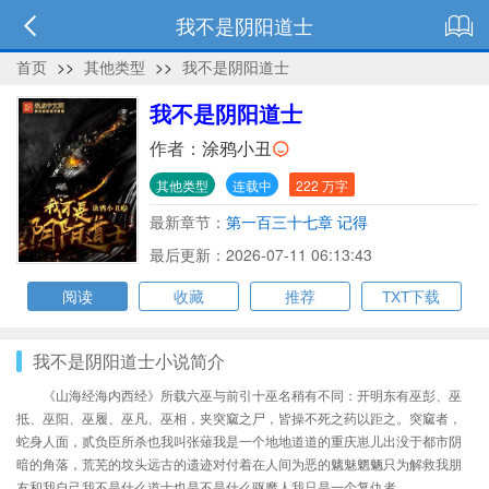
我不是阴阳道士
首页
>>
其他类型
>>
我不是阴阳道士
我不是阴阳道士
作者：
涂鸦小丑
其他类型
连载中
222 万字
最新章节：
第一百三十七章 记得
最后更新：2026-07-11 06:13:43
阅读
收藏
推荐
TXT下载
我不是阴阳道士小说简介
《山海经海内西经》所载六巫与前引十巫名稍有不同：开明东有巫彭、巫
抵、巫阳、巫履、巫凡、巫相，夹突窳之尸，皆操不死之药以距之。突窳者，
蛇身人面，贰负臣所杀也我叫张薙我是一个地地道道的重庆崽儿出没于都市阴
暗的角落，荒芜的坟头远古的遗迹对付着在人间为恶的魑魅魍魉只为解救我朋
友和我自己我不是什么道士也是不是什么驱魔人我只是一个复仇者……