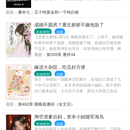
婚，有情人终成眷属；李云龙与楚云飞携手抗日，痛
揍小鬼子；孙德胜成了坦克连连长，与小鬼子坦克对
最新：
番外七：五十吨黄金和一千吨白银
决；独立团喜子成了八路军386旅头号神枪手，狙杀日
军少将；警卫员魏大勇率部队剿灭黑云寨，亲手击毙
成婚不圆房？重生娇娇不嫁他急了
山猫子。……
其他类型
连载
【追妻火葬场+双洁】梅晚萤重生了。上辈子，她强嫁
给家中的养子裴砚，裴砚恨极了她，新婚次日便去镇
守边关。她挺着孕肚去寻夫，却发现他心有所属。梅
晚萤落荒而逃，不料半路被敌人掳走，她不愿受辱，
最新：
第335章 番外34
用一根簪子结束了性命。一朝重生，梅晚萤不再痴缠
裴砚。她躲着他，避开所有裴砚出现的场合，甚至回
嫁进大杂院，吃瓜好方便
了江南老家。消息传回，梅晚萤要嫁人了。红烛摇
其他类型
连载
曳，矜贵男子出现在婚房，挑开了她的盖头。裴砚眼
简介：林筱彤一觉醒来记忆断片，发现自己变成了七
尾猩红，“梅晚萤，你怎敢嫁人？”梅晚萤唤他阿兄。裴
十年代父母双亡，有车有房的新婚小媳妇。镜子里的
砚气红了眼，见鬼的兄长！“我是你的夫！”
自己貌美如花，丈夫还不在家，家住大杂院儿东边。
自家婆婆高秀兰是大院里的一朵霸王花，性格泼辣，
一点就炸。西边住着大院头号八卦大喇叭张大嘴；茶
最新：
第462章 腊梅直播间（全文完）
语十级，总爱和男人干仗的刁玉莲；北边住着智商在
线的于阿芬；南边住着专业红娘金巧凤。什么什么？
掏空渣爹后妈，资本小姐随军海岛
前院老赵家刚下乡回来探亲的二闺女和她准姐夫好上
其他类型
连载
了！（?）两波人马争相捡漏，最后竟然偷鸡不成蚀把
身为全国首富之女的姜颜，坐拥资产数千亿，日常就