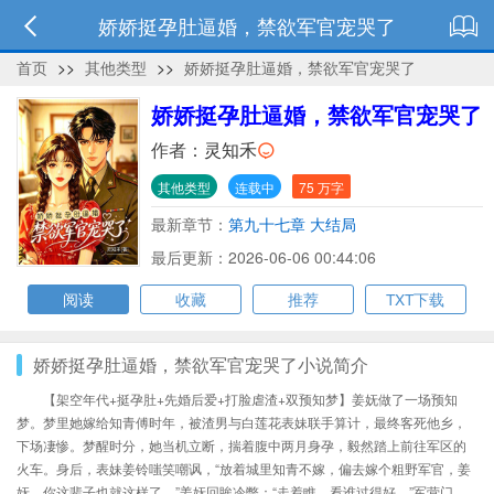
娇娇挺孕肚逼婚，禁欲军官宠哭了
首页
>>
其他类型
>>
娇娇挺孕肚逼婚，禁欲军官宠哭了
娇娇挺孕肚逼婚，禁欲军官宠哭了
作者：
灵知禾
其他类型
连载中
75 万字
最新章节：
第九十七章 大结局
最后更新：2026-06-06 00:44:06
阅读
收藏
推荐
TXT下载
娇娇挺孕肚逼婚，禁欲军官宠哭了小说简介
【架空年代+挺孕肚+先婚后爱+打脸虐渣+双预知梦】姜妩做了一场预知
梦。梦里她嫁给知青傅时年，被渣男与白莲花表妹联手算计，最终客死他乡，
下场凄惨。梦醒时分，她当机立断，揣着腹中两月身孕，毅然踏上前往军区的
火车。身后，表妹姜铃嗤笑嘲讽，“放着城里知青不嫁，偏去嫁个粗野军官，姜
妩，你这辈子也就这样了。”姜妩回眸冷瞥：“走着瞧，看谁过得好。”军营门