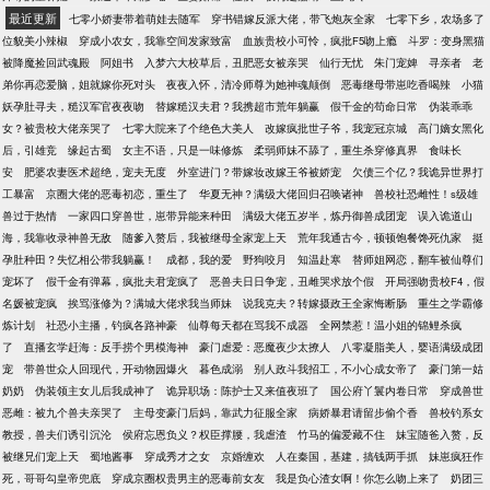
最近更新
七零小娇妻带着萌娃去随军
穿书错嫁反派大佬，带飞炮灰全家
七零下乡，农场多了
位貌美小辣椒
穿成小农女，我靠空间发家致富
血族贵校小可怜，疯批F5吻上瘾
斗罗：变身黑猫
被降魔捡回武魂殿
阿姐书
入梦六大校草后，丑肥恶女被亲哭
仙行无忧
朱门宠婢
寻亲者
老
弟你再恋爱脑，姐就嫁你死对头
夜夜入怀，清冷师尊为她神魂颠倒
恶毒继母带崽吃香喝辣
小猫
妖孕肚寻夫，糙汉军官夜夜吻
替嫁糙汉夫君？我携超市荒年躺赢
假千金的苟命日常
伪装乖乖
女？被贵校大佬亲哭了
七零大院来了个绝色大美人
改嫁疯批世子爷，我宠冠京城
高门嫡女黑化
后，引雄竞
缘起古蜀
女主不语，只是一味修炼
柔弱师妹不舔了，重生杀穿修真界
食味长
安
肥婆农妻医术超绝，宠夫无度
外室进门？带嫁妆改嫁王爷被娇宠
欠债三个亿？我诡异世界打
工暴富
京圈大佬的恶毒初恋，重生了
华夏无神？满级大佬回归召唤诸神
兽校社恐雌性！s级雄
兽过于热情
一家四口穿兽世，崽带异能来种田
满级大佬五岁半，炼丹御兽成团宠
误入诡道山
海，我靠收录神兽无敌
随爹入赘后，我被继母全家宠上天
荒年我通古今，顿顿饱餐馋死仇家
挺
孕肚种田？失忆相公带我躺赢！
成都，我的爱
野狗咬月
知温赴寒
替师姐网恋，翻车被仙尊们
宠坏了
假千金有弹幕，疯批夫君宠疯了
恶兽夫日日争宠，丑雌哭求放个假
开局强吻贵校F4，假
名媛被宠疯
挨骂涨修为？满城大佬求我当师妹
说我克夫？转嫁摄政王全家悔断肠
重生之学霸修
炼计划
社恐小主播，钓疯各路神豪
仙尊每天都在骂我不成器
全网禁惹！温小姐的锦鲤杀疯
了
直播玄学赶海：反手捞个男模海神
豪门虐爱：恶魔夜少太撩人
八零凝脂美人，婴语满级成团
宠
带兽世众人回现代，开动物园爆火
暮色成溺
别人政斗我招工，不小心成女帝了
豪门第一姑
奶奶
伪装领主女儿后我成神了
诡异职场：陈护士又来值夜班了
国公府丫鬟内卷日常
穿成兽世
恶雌：被九个兽夫亲哭了
主母变豪门后妈，靠武力征服全家
病娇暴君请留步偷个香
兽校钓系女
教授，兽夫们诱引沉沦
侯府忘恩负义？权臣撑腰，我虐渣
竹马的偏爱藏不住
妹宝随爸入赘，反
被继兄们宠上天
蜀地酱事
穿成秀才之女
京婚缠欢
人在秦国，基建，搞钱两手抓
妹崽疯狂作
死，哥哥勾皇帝兜底
穿成京圈权贵男主的恶毒前女友
我是负心渣女啊！你怎么吻上来了
奶团三