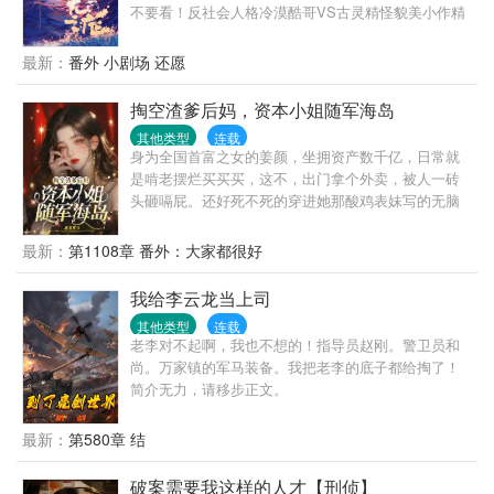
不要看！反社会人格冷漠酷哥VS古灵精怪貌美小作精
许弥被囚禁了三个月以后，因为一句分手，被陈荒年
杀死了。最后一刻，他才发现，自己朝夕相处的男朋
最新：
番外 小剧场 还愿
友，是反社会人格。再次睁开眼，回到十年前，他们
最相爱的时候。许弥想阻止陈荒年犯下错误。可每一
掏空渣爹后妈，资本小姐随军海岛
次案发现场，陈荒年都会阴森森地出现在他身后，笑
其他类型
连载
着抱住他。随着时间线再度重合，许弥终于明白，陈
身为全国首富之女的姜颜，坐拥资产数千亿，日常就
荒年在跟他玩猫和老鼠。他是老鼠。陈荒年是猫。
是啃老摆烂买买买，这不，出门拿个外卖，被人一砖
头砸嗝屁。还好死不死的穿进她那酸鸡表妹写的无脑
年代文里！她姜颜，是书里的恶毒女配，在家打父
母，下乡打知青，专注给女主添堵，凭一己之力，霸
最新：
第1108章 番外：大家都很好
凌所有人，最后死的凄惨。手拿剧本的姜颜表示，贼
老天，你敢耍老子！吃亏，那是不能够的，这福气，
我给李云龙当上司
还是给女主吧！她变本加厉打亲爹，踹后妈，把女主
其他类型
连载
虐成渣，房子地基都挖了，带着群岛空间下乡了。还
老李对不起啊，我也不想的！指导员赵刚。警卫员和
在途中遇到了宽肩窄腰，八块腹肌，宠她如命的兵哥
尚。万家镇的军马装备。我把老李的底子都给掏了！
哥。姜颜果断出手:“处对象吗？给命的那种？”陆骁将
简介无力，请移步正文。
她圈进怀里:“我会像忠于国家一样忠于你，直到我
死。”ok?盖章，随军海岛咸鱼躺咯！听说冷峻狠戾，
最新：
第580章 结
不近女色的陆首长结婚了，对象还是大城市来的知
青，长的细皮嫩肉，干不了活，吃不了苦，他还当个
破案需要我这样的人才【刑侦】
宝宠着。全家属院：“尊嘟假嘟？”看到姜颜第一眼，嫂