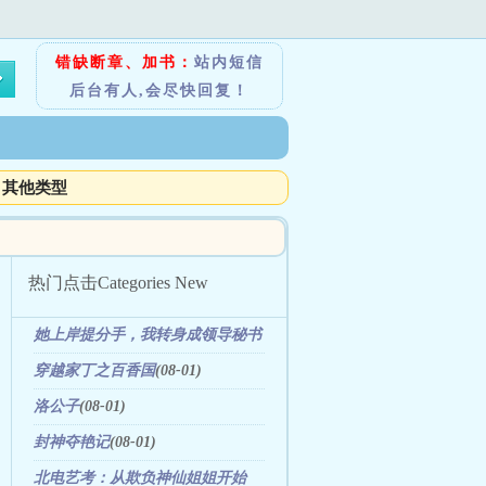
错缺断章、加书：
站内短信
后台有人,会尽快回复！
其他类型
热门点击
Categories New
她上岸提分手，我转身成领导秘书
(08-07)
穿越家丁之百香国
(08-01)
洛公子
(08-01)
封神夺艳记
(08-01)
北电艺考：从欺负神仙姐姐开始