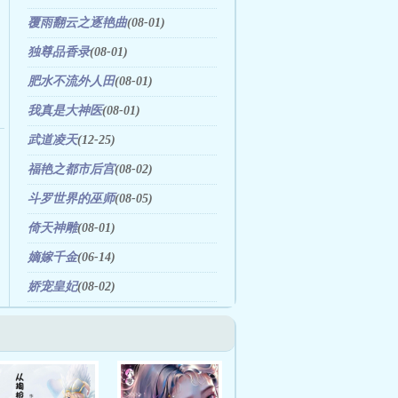
(01-31)
覆雨翻云之逐艳曲
(08-01)
独尊品香录
(08-01)
肥水不流外人田
(08-01)
我真是大神医
(08-01)
武道凌天
(12-25)
福艳之都市后宫
(08-02)
斗罗世界的巫师
(08-05)
倚天神雕
(08-01)
嫡嫁千金
(06-14)
娇宠皇妃
(08-02)