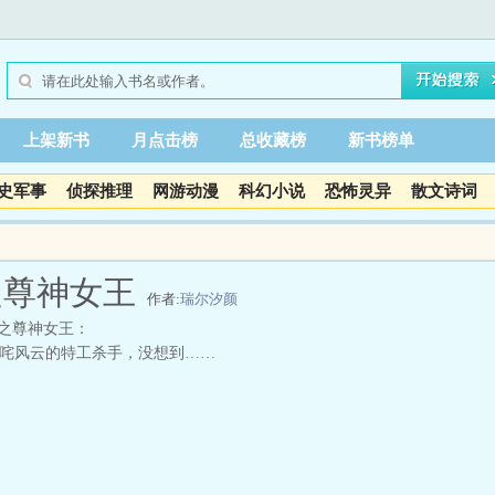
上架新书
月点击榜
总收藏榜
新书榜单
史军事
侦探推理
网游动漫
科幻小说
恐怖灵异
散文诗词
之尊神女王
作者:
瑞尔汐颜
之尊神女王：
咤风云的特工杀手，没想到……