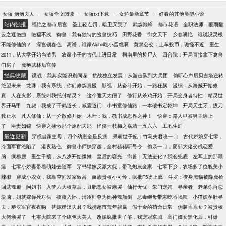
外仅一颗脑袋的张女士联系方式：onethree，
onethree，oneonethree。———————意外觉醒自
-
-
-
-
女骄 匆匆夫人
女骄全文阅读
女骄txt下载
女骄最新章节
好看的其他类型小说
我意识的NPC张泱伪装人类玩家十几载，扛着恐怖通
站内强推
福艳之都市后宫
圣上轻点罚，暗卫又哭了
武炼巅峰
都市花语
全职法师
覆雨翻
胀，当牛做马十几年终于买了一块荒地。欢欢喜喜拿
云之逐艳曲
艳福不浅
御兽：我有独特的捡兽技巧
田野花香
御女天下
乡春满艳
谁说没灵根
着地契去官方登记，不料赶上服务器闪崩。再睁眼
不能修仙的？
深宫锁春色
离谱，谁家Alpha吃小蛋糕啊
黄泉公交：上车投币，诡怪不近
重生
——好消息，地契没丢。坏消息，荒地全是红名。更
2011，从大学开始当渣男
农家小子的古代上进日常
柯南里的捡尸人
四合院：开局直接拿下禽兽
坏的消息，她现在只剩一颗头，身体各自在地上躺
们房子
魔艳武林后宫传
着。张泱：“……天杀的！”———————【姓名】：
经典收藏
谍战：我其实能识别间谍
抗战独立发展：从游击队到大兵团
偷听心声后贝吉塔逆转
张泱【终极任务】：不要让人类发现你不是人哦~
绝望未来
龙珠：我有系统，你们修炼真慢
影视：从奋斗开始，一路狂飙
漫综：从海贼开始修
———————PS：已完结种田争霸文《退下，让朕
真
人在火影，系统叫我托付精灵？
这个遮天太假了
修行从杀鸡开始
开局变身者特性：精灵世
来》（简体出版）、《女帝直播攻略》，休闲慢穿大
界开马甲
九叔：我成了千鹤道长，威震道门
小书童修仙路：一本破书定乾坤
开局天生牙，拔刀
佬文《大佬退休之后》。
救止水
凡人修仙：从一介散修开始
木叶：我，教书成忍界之神！
快穿：路人甲被男主缠上
了
臣妻如锦
快穿之拯救那个原配夫郎
怪侠一枝梅之嘉靖一五六六
工地生涯
最近更新
穿成当家主母，四个幼崽全是反派
呆萌世子妃：竹马夫君咬一口
古代娇娘穿七零，
冷面军官沦陷了
港夜熟色
御兽小师妹穿越，全村猪猪听号令
偷亲一口，阴郁大佬变成恋爱
脑
疯柳腰
重生千禧，从八岁开始摆摊
皇后的容光
御兽：无法进化？我会兜底
左耳上的那颗
痣
七零小娇妻带着萌娃去随军
穿书错嫁反派大佬，带飞炮灰全家
七零下乡，农场多了位貌美小
辣椒
穿成小农女，我靠空间发家致富
血族贵校小可怜，疯批F5吻上瘾
斗罗：变身黑猫被降魔捡
回武魂殿
阿姐书
入梦六大校草后，丑肥恶女被亲哭
仙行无忧
朱门宠婢
寻亲者
老弟你再恋
爱脑，姐就嫁你死对头
夜夜入怀，清冷师尊为她神魂颠倒
恶毒继母带崽吃香喝辣
小猫妖孕肚寻
夫，糙汉军官夜夜吻
替嫁糙汉夫君？我携超市荒年躺赢
假千金的苟命日常
伪装乖乖女？被贵校
大佬亲哭了
七零大院来了个绝色大美人
改嫁疯批世子爷，我宠冠京城
高门嫡女黑化后，引雄