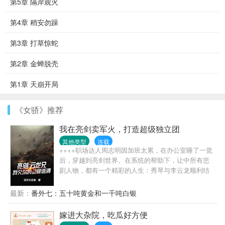
第5章 隔岸观火
第4章 稍安勿躁
第3章 打草惊蛇
第2章 金蝉脱壳
第1章 天崩开局
《女骄》推荐
我在亮剑卖军火，打造超级独立团
其他类型
连载
++++职场达人周志明因加班太累，在办公室睡了一觉
后，穿越到亮剑世界。在系统的帮助下，让中所有悲
剧人物，都有一个精彩的人生：秀琴与李云龙顺利结
婚，有情人终成眷属；李云龙与楚云飞携手抗日，痛
揍小鬼子；孙德胜成了坦克连连长，与小鬼子坦克对
最新：
番外七：五十吨黄金和一千吨白银
决；独立团喜子成了八路军386旅头号神枪手，狙杀日
军少将；警卫员魏大勇率部队剿灭黑云寨，亲手击毙
嫁进大杂院，吃瓜好方便
山猫子。……