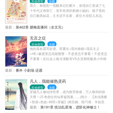
其他类型
连载
简介：林筱彤一觉醒来记忆断片，发现自己变成了七
十年代父母双亡，有车有房的新婚小媳妇。镜子里的
自己貌美如花，丈夫还不在家，家住大杂院儿东边。
自家婆婆高秀兰是大院里的一朵霸王花，性格泼辣，
一点就炸。西边住着大院头号八卦大喇叭张大嘴；茶
最新：
第462章 腊梅直播间（全文完）
语十级，总爱和男人干仗的刁玉莲；北边住着智商在
线的于阿芬；南边住着专业红娘金巧凤。什么什么？
无言之症
前院老赵家刚下乡回来探亲的二闺女和她准姐夫好上
其他类型
连载
了！（?）两波人马争相捡漏，最后竟然偷鸡不成蚀把
他的喜欢震耳欲聋。双重生+双向救赎+现实主义
米！（?）为了升职，堂堂七尺男儿竟然做这种事！
+HE+极度变态高能预警：不是变态不要看！不是变态
（?）大院pua茶艺大师带头搞事！（?）功成名就之难
不要看！反社会人格冷漠酷哥VS古灵精怪貌美小作精
忘的初恋系列。（?）付家父子三人狗咬狗，到底是为
许弥被囚禁了三个月以后，因为一句分手，被陈荒年
了什么？（?）前任和现任大院精彩撕巴大战（?）老
杀死了。最后一刻，他才发现，自己朝夕相处的男朋
最新：
番外 小剧场 还愿
徐家闺女结婚前拿着户口本跑了！（?）老秦家心肝宝
友，是反社会人格。再次睁开眼，回到十年前，他们
贝儿子究竟是谁的娃？（ing）林筱彤高兴得就像瓜田
最相爱的时候。许弥想阻止陈荒年犯下错误。可每一
凡人，我能催熟灵药
里到处乱窜的碴。且看二十一世纪新鲜打工人秒变七
次案发现场，陈荒年都会阴森森地出现在他身后，笑
十年代吃瓜筱达人。吃瓜就吃瓜，一不小心发现原来
其他类型
连载
着抱住他。随着时间线再度重合，许弥终于明白，陈
我绿了我自己。
穿越凡人修仙传世界，成为救苦救难，万人敬仰的徐
荒年在跟他玩猫和老鼠。他是老鼠。陈荒年是猫。
天尊！(不考虑任何仙界篇因素……)简介：【杀伐果断
+智谋+热血+种田+穿越】(南宫婉、陈巧倩、辛如音、
元瑶等等……)任何工作做多了就有经验，比如眼前这
最新：
第191章 统治乱星海，进阶化神修士！
根电线，有没有电，我用手摸一下就知道了。千年灵