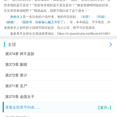
世杀我的是不是你？”“前前世杀我的是不是也是你？”“难道我唐昭明如此好命，
生生世世权倾朝野？”“既然如此，我更不能白担了这个虚名！”
匆匆夫人
是一名出色的小说作者，他的作品包括：《
女骄
》、《
叫姐
》、
《
娇娥
》、《
国舅爷，你家偷心贼又升官了
》、等，本本精品，字字珠玑，作
者匆匆夫人创作的小说情节跌宕起伏、扣人心弦，情节与文笔俱佳。
最新章节女骄全文阅读推荐地址：https://m.ipaoshuba.net/Book/441681/
女骄
第374章 猝不及防
第373章 眼睛
第372章 算计
第371章 丢尸
第370章 金国太子
查看全部章节列表......
【展开+】