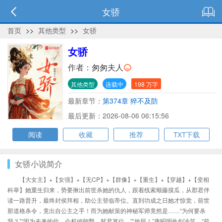
女骄
首页
>>
其他类型
>>
女骄
女骄
作者：
匆匆夫人
其他类型
连载中
198 万字
最新章节：
第374章 猝不及防
最后更新：2026-08-06 06:15:56
阅读
收藏
推荐
TXT下载
女骄小说简介
【大女主】+【女强】+【无CP】+【群像】+【重生】+【穿越】+【变相
科举】她重生归来，势要揪出前世杀她的仇人，跟着线索顺藤摸瓜，从郡君伴
读一路晋升，最终封侯拜相，助公主登临帝位。直到功成之日她才惊觉，前世
那道格杀令，竟出自公主之手！而为她献策的神秘军师竟然是……“为何要杀
我？”“因为未来的你，会权倾朝野，弑君篡位。”“放屁！”唐昭明执剑冷笑。“前