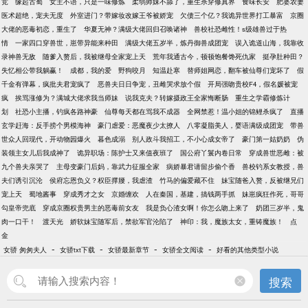
竞
缘起古蜀
女主不语，只是一味修炼
柔弱师妹不舔了，重生杀穿修真界
食味长安
肥婆农妻
医术超绝，宠夫无度
外室进门？带嫁妆改嫁王爷被娇宠
欠债三个亿？我诡异世界打工暴富
京圈
大佬的恶毒初恋，重生了
华夏无神？满级大佬回归召唤诸神
兽校社恐雌性！s级雄兽过于热
情
一家四口穿兽世，崽带异能来种田
满级大佬五岁半，炼丹御兽成团宠
误入诡道山海，我靠收
录神兽无敌
随爹入赘后，我被继母全家宠上天
荒年我通古今，顿顿饱餐馋死仇家
挺孕肚种田？
失忆相公带我躺赢！
成都，我的爱
野狗咬月
知温赴寒
替师姐网恋，翻车被仙尊们宠坏了
假
千金有弹幕，疯批夫君宠疯了
恶兽夫日日争宠，丑雌哭求放个假
开局强吻贵校F4，假名媛被宠
疯
挨骂涨修为？满城大佬求我当师妹
说我克夫？转嫁摄政王全家悔断肠
重生之学霸修炼计
划
社恐小主播，钓疯各路神豪
仙尊每天都在骂我不成器
全网禁惹！温小姐的锦鲤杀疯了
直播
玄学赶海：反手捞个男模海神
豪门虐爱：恶魔夜少太撩人
八零凝脂美人，婴语满级成团宠
带兽
世众人回现代，开动物园爆火
暮色成溺
别人政斗我招工，不小心成女帝了
豪门第一姑奶奶
伪
装领主女儿后我成神了
诡异职场：陈护士又来值夜班了
国公府丫鬟内卷日常
穿成兽世恶雌：被
九个兽夫亲哭了
主母变豪门后妈，靠武力征服全家
病娇暴君请留步偷个香
兽校钓系女教授，兽
夫们诱引沉沦
侯府忘恩负义？权臣撑腰，我虐渣
竹马的偏爱藏不住
妹宝随爸入赘，反被继兄们
宠上天
蜀地酱事
穿成秀才之女
京婚缠欢
人在秦国，基建，搞钱两手抓
妹崽疯狂作死，哥哥
勾皇帝兜底
穿成京圈权贵男主的恶毒前女友
我是负心渣女啊！你怎么吻上来了
奶团三岁半，鬼
肉一口干！
渡天光
娇软妹宝随军后，禁欲军官沦陷了
神印：我，魔族太女，重铸魔族！
点
金
-
-
-
-
女骄 匆匆夫人
女骄txt下载
女骄最新章节
女骄全文阅读
好看的其他类型小说
搜索