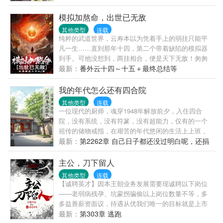
怪！快救我！……”红毛怪：“抱歉！我已经晚年不详...
妇，她在帮特务修无线电发射台（误）。陆定远：
模拟加熬命，出世已无敌
……后来：真香！
其他类型
连载
纯粹的武道世界，云寿本以为凭着手上的弱挂只能平
凡一生……直到那年十四，第二个带着缺陷的模拟器
到手。可他没想到，两挂相合，便是天下无敌！匆匆
岁月（其实没多久）后，云寿蓦然回首，已然一代武
最新：
番外云十四～十五＋最终总结等
帝，盖压古今时空，贯穿往来岁月！
我的年代怎么还有四合院
其他类型
连载
一位现代的厨师，魂穿1948年解放前夕，入住四合
院，没有系统，没有符篆，没有超能力，仅有的一个
祖传的储物戒指，在艰苦的年代悠闲的生活上上班，
做做菜，没事逗逗四合院的禽兽，戾气不大，没有屎
最新：
第2262章 自己日子都还没过明白呢，还捐
尿屁，没有恨人不死平淡的年代生活，
款
主公，刀下留人
其他类型
连载
【诚聘英才】因本王朝业务发展需要现诚聘以下岗位
——老弱病残孕、坑蒙拐骗偷以上岗位数量不等，多
多益善薪资面议，待遇从优我们唯一的目标就是上市
成为全球唯一王朝！有意者请联系XX国XX郡XX县城
最新：
第303章 逃跑