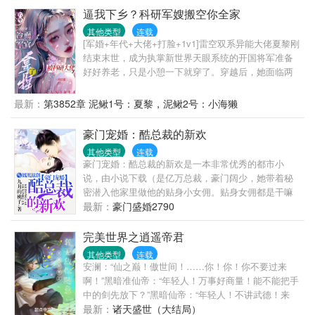
药、万年灵药，右手轻轻一摸，资源手到擒来！天南
逼我下乡？科研军嫂搬空你全家
第一剑修，乱星海第一虫修，大晋第一魔修！若干年
其他类型
连载
后，登上灵界，我以徐天尊之名，赦免众仙！
[军婚+年代+大佬+打脸+1v1]雷空双系异能大佬夏黎刚
结束末世，成为执掌新世界天眼系统的开国将军准备
好好养老，只是小憩一下就穿了。穿越后，她面临两
个选择：——要么嫁给一个让她结婚后让着小三的自
以为是妈宝男，要么下乡去穷乡僻壤的地方当知青。
最新：
第3852章 泥鳅1号：夏黎，泥鳅2号：小海獭
夏黎：拳头硬了！就这样的小白脸，我一拳能打一个
加强连！努力为首长爹官复原职，成为首长爹最贴心
豪门宠婚：酷总裁的新欢
的米虫小棉袄好好养老他不香吗？可是努力着，努力
其他类型
连载
着，夏黎回头一看。嗯？我这军职怎么比我首长爹还
豪门宠婚：酷总裁的新欢是一本非常优秀的都市小
高了？南岛一大队来了位漂亮新知青，小姑娘一身痞
说，由小说下载（是亿万总裁，豪门阔少，她带着秘
气，听说一脚就能把人踹骨折，思想不正，和她亲近
密潜入他家里做他的贴身小女佣。贴身女佣都是干嘛
绝对会倒霉！不久后……队员们挑着扁担，挥汗如雨
滴？伺候吃饭，伺候洗澡，还要伺候睡觉？她反抗，
最新：
豪门盛婚2790
的为甘蔗地浇水。夏黎靠着玻璃瓶子、注射器弄出自
反抗无效！他要霸占的，就会霸占到底，要她的身，
动水泵浇地。村民们多用了一点蜡烛，心疼得心绞
要她的心。当身心全部沦陷，转身欲逃，却被他禁锢
完美世界之逍遥帝君
痛。夏梨用一点儿盐和碳粉做成干电池，用上免费电
在怀，他滚烫的气息洒在耳畔：“女人，记着我叶子墨
灯。队员们：不行！！！夏黎必须得好好亲近！夏
其他类型
连载
才是你唯一的男人！”可是叶子墨，你是我唯一的男
安澜：“仙之巅！傲世间！……你！你！你不要过来
黎：谢邀，已被特招入伍，目前在“国家队”。——海军
人，我然是你唯一的女人。你有家世显赫的正牌未婚
啊！”黑暗准仙帝：“年轻人！万事好商量！能不能把手
陆战队最冷漠、禁欲，无人敢亲近的军官陆定远，第
妻，有数不清的如花美眷，永远都不会只爱我一人。
中的剑先放下？”黑暗仙帝：“年轻人！不讲武德！来
一次见未来媳妇，她在和人贩子买孩子（误）。第二
所以我会忘了你，请你放开我！
骗！来偷袭我这个残废老头！”诡异高原始祖：“红毛
最新：
诸天盛世（大结局）
次见媳妇，她在黑市倒买倒卖（误）。第三次见媳