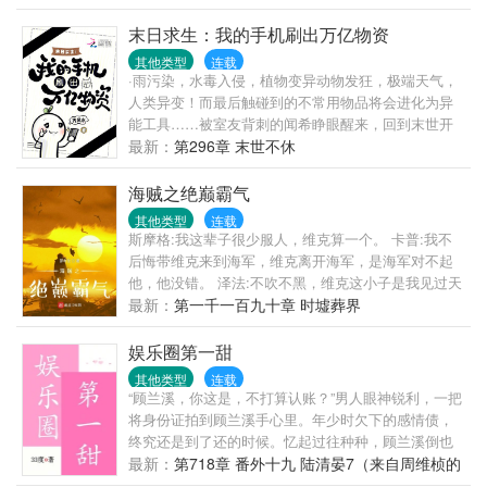
钱少事多的破工作谁爱干谁干”，但破案追凶永远冲第
一。刑警大队的队长看着满桌子的投诉单，日日天人
末日求生：我的手机刷出万亿物资
交战，爱恨纠缠：问，徒儿太会惹事了，想抄她鱿鱼
其他类型
连载
但是舍不得怎么破？人美钱多的大少爷时垣每日对她
·雨污染，水毒入侵，植物变异动物发狂，极端天气，
贴心问候：“再不找男朋友你就老了。”凌无忧：“关你
人类异变！而最后触碰到的不常用物品将会进化为异
屁事？”时垣：“。”---非传统良善女主X绿茶男主女主会
能工具……被室友背刺的闻希睁眼醒来，回到末世开
成长，现实向爽文，只虐渣
始前，第一时间冲向柜台：“你好，给我最新最贵最好
最新：
第296章 末世不休
的手机！”购物软件、外卖软件、游戏软件……统统下
载！……末日来袭没食物？极寒高温酸雨难预防？想
海贼之绝巅霸气
吃新鲜蔬菜，天然瓜果？手撕贱男女，拳打背刺人，
其他类型
连载
黑心邻居便宜亲戚统统干翻！全程飒爽有仇必报……
斯摩格:我这辈子很少服人，维克算一个。 卡普:我不
从零开始，成为末日最强。
后悔带维克来到海军，维克离开海军，是海军对不起
他，他没错。 泽法:不吹不黑，维克这小子是我见过天
赋最好的年轻人了，可惜了 米霍克:我不知道维克是怎
最新：
第一千一百九十章 时墟葬界
么修行的，年纪比我还小，剑道修为不弱于我，还有
那么强的恶魔果实能力，我不如他。 凯多:唯有霸气才
娱乐圈第一甜
能凌驾于一切，是维克教给我的至理。 红发:维克的霸
其他类型
连载
王色已经青出于蓝了。 草帽:维克，我从拉夫德鲁回来
“顾兰溪，你这是，不打算认账？”男人眼神锐利，一把
了，我知道了真相…… 维克:战争要开始了……
将身份证拍到顾兰溪手心里。年少时欠下的感情债，
终究还是到了还的时候。忆起过往种种，顾兰溪倒也
没有反悔，第二天就跟着人去了民政局。==顶流男星
最新：
第718章 番外十九 陆清晏7（来自周维桢的
陆南亭22周岁当天领证闪婚，热搜屠榜足足一周有
5封信）