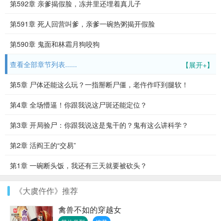
第592章 亲爹揭假脸，冻井里还埋着真儿子
第591章 死人回营叫爹，亲爹一碗热粥揭开假脸
第590章 鬼面和林霜月狗咬狗
查看全部章节列表......
【展开+】
第5章 尸体还能这么玩？一指掰断尸僵，老仵作吓到腿软！
第4章 全场懵逼！你跟我说这尸斑还能定位？
第3章 开局验尸：你跟我说这是鬼干的？鬼有这么讲科学？
第2章 活阎王的“交易”
第1章 一碗断头饭，我还有三天就要被砍头？
《大虞仵作》推荐
禽兽不如的穿越女