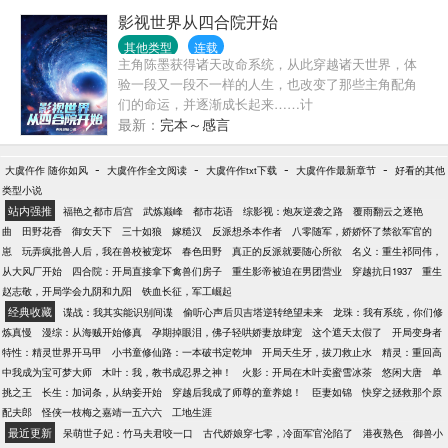
余。结果风头刚过，人就跑去上了综艺，金句一句接
影视世界从四合院开始
着一句：“闪婚？不存在闪婚。我从十七岁起，就在盼
其他类型
连载
着这一天了，之前不结，不是感情不允许，而是法律
主角陈墨获得诸天改命系统，从此穿越诸天世界，体
不允许，懂？”“粉丝脱粉怎么办？实在没办法，我只能
验一段又一段不一样的人生，也改变了那些主角配角
回家吃软饭了。你们知道的吧？我老婆很会挣钱。”“她
们的命运，并逐渐成长起来……计
是谁？哦，你们都认识，她不说我肯定不敢说。”“说说
划、、、、、、、、、、、等等。前中期以都市、年
最新：
完本～感言
她优点？她情绪稳定，我感情稳定。”主持
代、古装历史为主，尽量不加入仙侠神话。欢迎在最
人：“……”倒也没人问你那么多。
新章节评论区提供影视剧，只要热门有话题度，都可
-
-
-
-
大虞仵作 随你如风
大虞仵作全文阅读
大虞仵作txt下载
大虞仵作最新章节
好看的其他
以考虑加上……已完结：正在写：
类型小说
站内强推
福艳之都市后宫
武炼巅峰
都市花语
综影视：炮灰逆袭之路
覆雨翻云之逐艳
曲
田野花香
御女天下
三十如狼
嫁糙汉
反派想杀本作者
八零随军，娇娇怀了禁欲军官的
崽
玩弄疯批兽人后，我在兽校被宠坏
春色田野
真正的反派就要随心所欲
名义：重生祁同伟，
从大风厂开始
四合院：开局直接拿下禽兽们房子
重生影帝被迫在男团营业
穿越抗日1937
重生
赵志敬，开局学会九阴和九阳
铁血长征，军工崛起
经典收藏
谍战：我其实能识别间谍
偷听心声后贝吉塔逆转绝望未来
龙珠：我有系统，你们修
炼真慢
漫综：从海贼开始修真
孕期掉眼泪，佛子轻哄娇妻放肆宠
这个遮天太假了
开局变身者
特性：精灵世界开马甲
小书童修仙路：一本破书定乾坤
开局天生牙，拔刀救止水
精灵：重回高
中我成为宝可梦大师
木叶：我，教书成忍界之神！
火影：开局在木叶卖蜜雪冰茶
悠闲大唐
单
挑之王
长生：加词条，从纳妾开始
穿越后我成了师尊的童养媳！
臣妻如锦
快穿之拯救那个原
配夫郎
怪侠一枝梅之嘉靖一五六六
工地生涯
最近更新
呆萌世子妃：竹马夫君咬一口
古代娇娘穿七零，冷面军官沦陷了
港夜熟色
御兽小