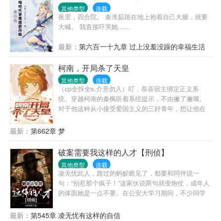
宝宠着。全家属院：“尊嘟假嘟？”看到姜颜第一眼，嫂
其他类型
连载
夜里，四合院。 秦淮茹跪在地上抱着自己大腿，就要
子们都觉得她早晚得跑。等啊盼的，人小两口日子过
大喊。 我直接吓哭她……
的风生水起，姜颜更是怪物一般的存在，治病科研，
写稿翻译，机械维修，电影编剧等，一人同时领好几
最新：
第六百一十九章 过上没羞没躁的幸福生活
份工资。众嫂子:“...”小丑竟是我自己
柯南，开局杀了天皇
其他类型
连载
（cp全拆全s,介意勿入）叮，恭喜宿主绑定正义系
统。穿越柯南的秦枫听着系统提示，不由撇了撇嘴。
对于他这种从小接受爱国主义的三好青年，想让他在
仇人的地盘做一个正义使者，怕不是在想屁吃。”有希
子，你也不想自己儿子被人灌下毒药吧？“秦枫微笑着
最新：
第662章 梦
说道。叮，正义情绪收集中，恭喜宿主正义值+！看着
系统提示，秦枫当即决定，以后他就是这里的邪...正
破案需要我这样的人才【刑侦】
义化身。
其他类型
连载
凌无忧此人，路过的蚂蚁瞧见了，都要和同伴说一
句：“别惹那个疯子！”这家伙说两句就变炮仗，成年人
的体面她是一点不要。在公安大学习期间，不少同学
被她教训了好几回，谁让人力气不大，阴招却层出不
穷呢？后来疯子成为了一名光荣的警察，嘴上说着“这
最新：
第545章 凌无忧有这样的自信