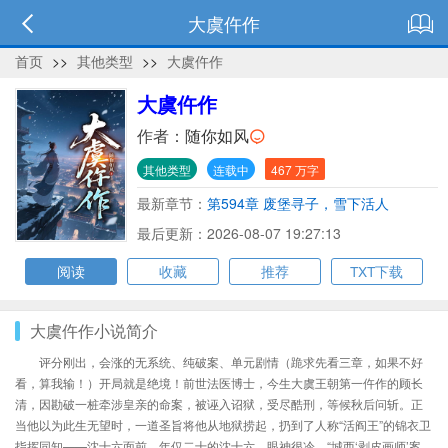
大虞仵作
首页
>>
其他类型
>>
大虞仵作
大虞仵作
作者：
随你如风
其他类型
连载中
467 万字
最新章节：
第594章 废堡寻子，雪下活人
最后更新：2026-08-07 19:27:13
阅读
收藏
推荐
TXT下载
大虞仵作小说简介
评分刚出，会涨的无系统、纯破案、单元剧情（跪求先看三章，如果不好
看，算我输！）开局就是绝境！前世法医博士，今生大虞王朝第一仵作的顾长
清，因勘破一桩牵涉皇亲的命案，被诬入诏狱，受尽酷刑，等候秋后问斩。正
当他以为此生无望时，一道圣旨将他从地狱捞起，扔到了人称“活阎王”的锦衣卫
指挥同知——沈十六面前。年仅二十的沈十六，眼神很冷，“城西‘剥皮画师’案，