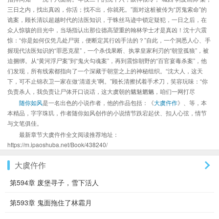
三日之内，找出真凶，你活；找不出，你就死。”面对这桩被传为“厉鬼索命”的
诡案，顾长清以超越时代的法医知识，于蛛丝马迹中锁定疑犯，一日之后，在
众人惊骇的目光中，当场指认出那位德高望重的翰林学士才是真凶！沈十六震
惊：“你是如何仅凭几处尸斑，便断定其行凶手法的？”自此，一个洞悉人心、手
握现代法医知识的“罪恶克星”，一个杀伐果断、执掌皇家利刃的“朝堂孤狼”，被
迫捆绑。从“黄河浮尸案”到“鬼火勾魂案”，再到震惊朝野的“百官宴毒杀案”，他
们发现，所有线索都指向了一个深藏于朝堂之上的神秘组织。“沈大人，这天
下，可不止锦衣卫一家在做‘清道夫’啊。”顾长清擦拭着手术刀，笑容玩味：“你
负责杀人，我负责让尸体开口说话，这大虞朝的魑魅魍魉，咱们一网打尽
随你如风
是一名出色的小说作者，他的作品包括：《
大虞仵作
》、等，本
本精品，字字珠玑，作者随你如风创作的小说情节跌宕起伏、扣人心弦，情节
与文笔俱佳。
最新章节大虞仵作全文阅读推荐地址：
https://m.ipaoshuba.net/Book/438240/
大虞仵作
第594章 废堡寻子，雪下活人
第593章 鬼面拖住了林霜月