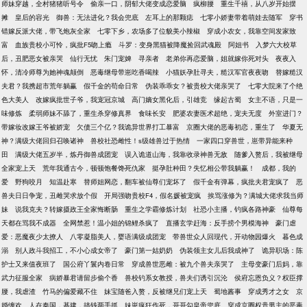
师妹穿越，全村猪猪听号令
偷亲一口，阴郁大佬变成恋爱脑
疯柳腰
重生千禧，从八岁开始摆
摊
皇后的容光
御兽：无法进化？我会兜底
左耳上的那颗痣
七零小娇妻带着萌娃去随军
穿书
错嫁反派大佬，带飞炮灰全家
七零下乡，农场多了位貌美小辣椒
穿成小农女，我靠空间发家致
富
血族贵校小可怜，疯批F5吻上瘾
斗罗：变身黑猫被降魔捡回武魂殿
阿姐书
入梦六大校草
后，丑肥恶女被亲哭
仙行无忧
朱门宠婢
寻亲者
老弟你再恋爱脑，姐就嫁你死对头
夜夜入
怀，清冷师尊为她神魂颠倒
恶毒继母带崽吃香喝辣
小猫妖孕肚寻夫，糙汉军官夜夜吻
替嫁糙汉
夫君？我携超市荒年躺赢
假千金的苟命日常
伪装乖乖女？被贵校大佬亲哭了
七零大院来了个绝
色大美人
改嫁疯批世子爷，我宠冠京城
高门嫡女黑化后，引雄竞
缘起古蜀
女主不语，只是一
味修炼
柔弱师妹不舔了，重生杀穿修真界
食味长安
肥婆农妻医术超绝，宠夫无度
外室进门？
带嫁妆改嫁王爷被娇宠
欠债三个亿？我诡异世界打工暴富
京圈大佬的恶毒初恋，重生了
华夏无
神？满级大佬回归召唤诸神
兽校社恐雌性！s级雄兽过于热情
一家四口穿兽世，崽带异能来种
田
满级大佬五岁半，炼丹御兽成团宠
误入诡道山海，我靠收录神兽无敌
随爹入赘后，我被继母
全家宠上天
荒年我通古今，顿顿饱餐馋死仇家
挺孕肚种田？失忆相公带我躺赢！
成都，我的
爱
野狗咬月
知温赴寒
替师姐网恋，翻车被仙尊们宠坏了
假千金有弹幕，疯批夫君宠疯了
恶
兽夫日日争宠，丑雌哭求放个假
开局强吻贵校F4，假名媛被宠疯
挨骂涨修为？满城大佬求我当师
妹
说我克夫？转嫁摄政王全家悔断肠
重生之学霸修炼计划
社恐小主播，钓疯各路神豪
仙尊每
天都在骂我不成器
全网禁惹！温小姐的锦鲤杀疯了
直播玄学赶海：反手捞个男模海神
豪门虐
爱：恶魔夜少太撩人
八零凝脂美人，婴语满级成团宠
带兽世众人回现代，开动物园爆火
暮色成
溺
别人政斗我招工，不小心成女帝了
豪门第一姑奶奶
伪装领主女儿后我成神了
诡异职场：陈
护士又来值夜班了
国公府丫鬟内卷日常
穿成兽世恶雌：被九个兽夫亲哭了
主母变豪门后妈，靠
武力征服全家
病娇暴君请留步偷个香
兽校钓系女教授，兽夫们诱引沉沦
侯府忘恩负义？权臣撑
腰，我虐渣
竹马的偏爱藏不住
妹宝随爸入赘，反被继兄们宠上天
蜀地酱事
穿成秀才之女
京
婚缠欢
人在秦国，基建，搞钱两手抓
妹崽疯狂作死，哥哥勾皇帝兜底
穿成京圈权贵男主的恶毒