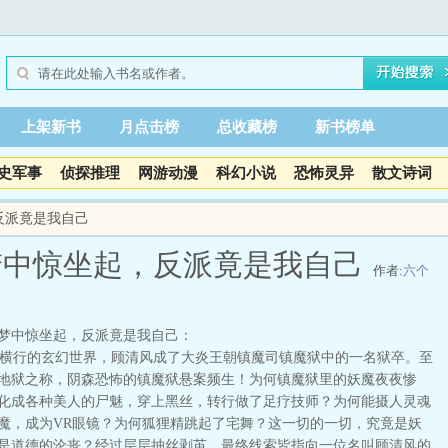
上架新书
月点击榜
总收藏榜
新书榜单
史军事
侦探推理
网游动漫
科幻小说
恐怖灵异
散文诗词
反派竟是我自己
梦中惊坐起，反派竟是我自己
作者:
六个
梦中惊坐起，反派竟是我自己：
行的玄幻世界，顾清风成了大炎王朝镇魔司镇魔狱中的一名狱卒。至
地狱之称，阴森恐怖的镇魔狱悬案频生！为何镇魔狱里的妖魔夜夜惨
化成各种美人的尸魅，穿上黑丝，转行做了足疗技师？为何能摄人灵魂
魔，成为VR眼镜？为何狐狸精跳起了宅舞？这一切的一切，究竟是妖
是道德的沦丧？经过层层抽丝剥茧，最终线索皆指向一位名叫顾清风的