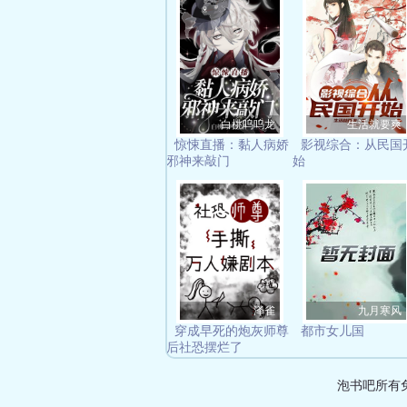
白桃呜呜龙
生活就要爽
惊悚直播：黏人病娇
影视综合：从民国
邪神来敲门
始
泽雀
九月寒风
穿成早死的炮灰师尊
都市女儿国
后社恐摆烂了
泡书吧所有