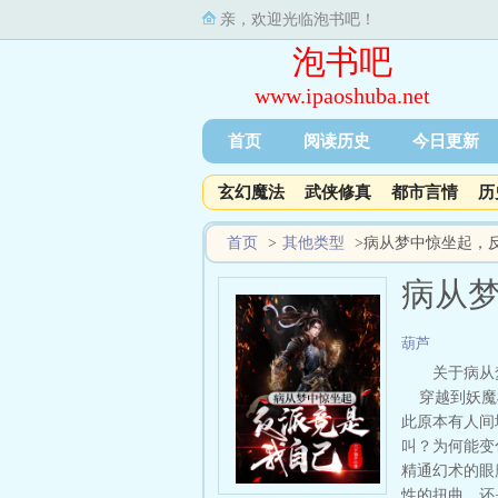
亲，欢迎光临泡书吧！
泡书吧
www.ipaoshuba.net
首页
阅读历史
今日更新
玄幻魔法
武侠修真
都市言情
历
首页
>
其他类型
>
病从梦中惊坐起，
病从
葫芦
关于病从
穿越到妖魔横
此原本有人间
叫？为何能变
精通幻术的眼
性的扭曲，还