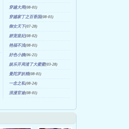
穿越大周
(08-01)
穿越家丁之百香国
(08-01)
御女天下
(07-28)
娇宠皇妃
(08-02)
艳福不浅
(08-01)
好色小姨
(06-21)
娱乐开局渣了大蜜蜜
(03-28)
曼陀罗妖精
(08-01)
一念之私
(08-24)
浪漫官途
(08-01)