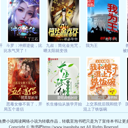
丁三石
半步年华
枪手1号
开
斗罗：冲师逆徒，比
九叔：简化金光咒，
我为王
比东气哭了！
晒太阳就变强
被
抓星星的羊
爱吃肉包的妞
唐竹秋
恶毒女修不装了，开
长生修仙从族学开始
上交系统后我和统子
局五个道侣
混上了铁饭碗
免费小说阅读网络小说为转载作品，转载至泡书吧只是为了宣传本书让更
Copyright © 泡书吧https://www.ipaoshuba.net All Rights Reserved.