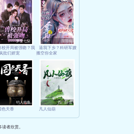
梦梦七柒
茴茴猫
兽校开局被强吻？我
逼我下乡？科研军嫂
疯批们娇宠
搬空你全家
钓人的鱼
西门卧雪
国色天香
凡人仙葫
多读者欣赏。