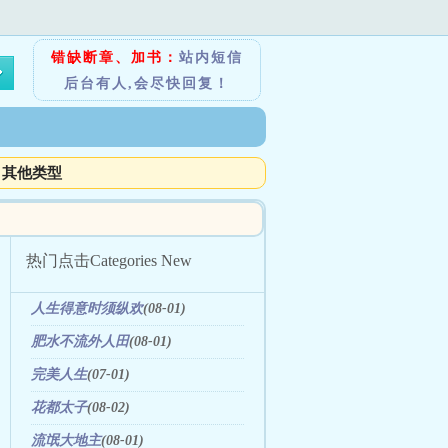
错缺断章、加书：
站内短信
后台有人,会尽快回复！
其他类型
热门点击
Categories New
人生得意时须纵欢
(08-01)
肥水不流外人田
(08-01)
完美人生
(07-01)
花都太子
(08-02)
流氓大地主
(08-01)