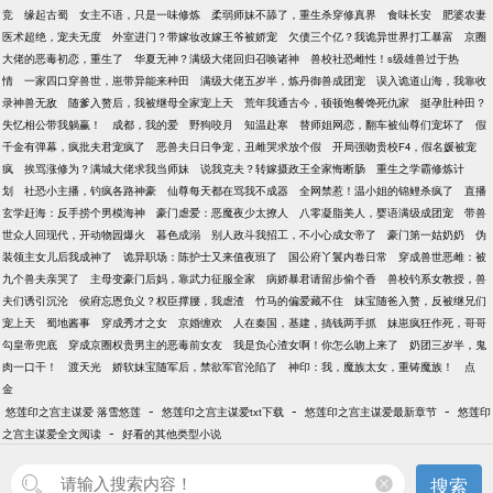
竞
缘起古蜀
女主不语，只是一味修炼
柔弱师妹不舔了，重生杀穿修真界
食味长安
肥婆农妻
医术超绝，宠夫无度
外室进门？带嫁妆改嫁王爷被娇宠
欠债三个亿？我诡异世界打工暴富
京圈
大佬的恶毒初恋，重生了
华夏无神？满级大佬回归召唤诸神
兽校社恐雌性！s级雄兽过于热
情
一家四口穿兽世，崽带异能来种田
满级大佬五岁半，炼丹御兽成团宠
误入诡道山海，我靠收
录神兽无敌
随爹入赘后，我被继母全家宠上天
荒年我通古今，顿顿饱餐馋死仇家
挺孕肚种田？
失忆相公带我躺赢！
成都，我的爱
野狗咬月
知温赴寒
替师姐网恋，翻车被仙尊们宠坏了
假
千金有弹幕，疯批夫君宠疯了
恶兽夫日日争宠，丑雌哭求放个假
开局强吻贵校F4，假名媛被宠
疯
挨骂涨修为？满城大佬求我当师妹
说我克夫？转嫁摄政王全家悔断肠
重生之学霸修炼计
划
社恐小主播，钓疯各路神豪
仙尊每天都在骂我不成器
全网禁惹！温小姐的锦鲤杀疯了
直播
玄学赶海：反手捞个男模海神
豪门虐爱：恶魔夜少太撩人
八零凝脂美人，婴语满级成团宠
带兽
世众人回现代，开动物园爆火
暮色成溺
别人政斗我招工，不小心成女帝了
豪门第一姑奶奶
伪
装领主女儿后我成神了
诡异职场：陈护士又来值夜班了
国公府丫鬟内卷日常
穿成兽世恶雌：被
九个兽夫亲哭了
主母变豪门后妈，靠武力征服全家
病娇暴君请留步偷个香
兽校钓系女教授，兽
夫们诱引沉沦
侯府忘恩负义？权臣撑腰，我虐渣
竹马的偏爱藏不住
妹宝随爸入赘，反被继兄们
宠上天
蜀地酱事
穿成秀才之女
京婚缠欢
人在秦国，基建，搞钱两手抓
妹崽疯狂作死，哥哥
勾皇帝兜底
穿成京圈权贵男主的恶毒前女友
我是负心渣女啊！你怎么吻上来了
奶团三岁半，鬼
肉一口干！
渡天光
娇软妹宝随军后，禁欲军官沦陷了
神印：我，魔族太女，重铸魔族！
点
金
-
-
-
悠莲印之宫主谋爱 落雪悠莲
悠莲印之宫主谋爱txt下载
悠莲印之宫主谋爱最新章节
悠莲印
-
之宫主谋爱全文阅读
好看的其他类型小说
搜索