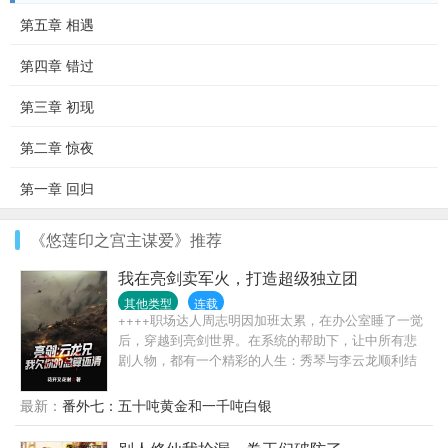
第五章 相遇
第四章 错过
第三章 初现
第二章 惊夜
第一章 回归
《悠莲印之宫主谋爱》推荐
我在亮剑卖军火，打造超级独立团
其他类型
连载
++++职场达人周志明因加班太累，在办公室睡了一觉
后，穿越到亮剑世界。在系统的帮助下，让中所有悲
剧人物，都有一个精彩的人生：秀琴与李云龙顺利结
婚，有情人终成眷属；李云龙与楚云飞携手抗日，痛
揍小鬼子；孙德胜成了坦克连连长，与小鬼子坦克对
最新：
番外七：五十吨黄金和一千吨白银
决；独立团喜子成了八路军386旅头号神枪手，狙杀日
军少将；警卫员魏大勇率部队剿灭黑云寨，亲手击毙