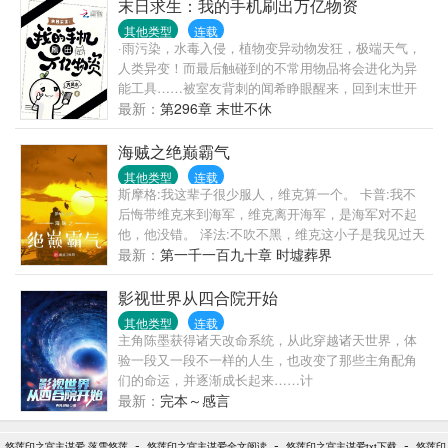
末日求生：我的手机刷出万亿物资
其他类型
连载
·雨污染，水毒入侵，植物变异动物发狂，极端天气，
人类异变！而最后触碰到的不常用物品将会进化为异
能工具……被室友背刺的闻希睁眼醒来，回到末世开
始前，第一时间冲向柜台：“你好，给我最新最贵最好
最新：
第296章 末世不休
的手机！”购物软件、外卖软件、游戏软件……统统下
载！……末日来袭没食物？极寒高温酸雨难预防？想
海贼之绝巅霸气
吃新鲜蔬菜，天然瓜果？手撕贱男女，拳打背刺人，
其他类型
连载
黑心邻居便宜亲戚统统干翻！全程飒爽有仇必报……
斯摩格:我这辈子很少服人，维克算一个。 卡普:我不
从零开始，成为末日最强。
后悔带维克来到海军，维克离开海军，是海军对不起
他，他没错。 泽法:不吹不黑，维克这小子是我见过天
赋最好的年轻人了，可惜了 米霍克:我不知道维克是怎
最新：
第一千一百九十章 时墟葬界
么修行的，年纪比我还小，剑道修为不弱于我，还有
那么强的恶魔果实能力，我不如他。 凯多:唯有霸气才
影视世界从四合院开始
能凌驾于一切，是维克教给我的至理。 红发:维克的霸
其他类型
连载
王色已经青出于蓝了。 草帽:维克，我从拉夫德鲁回来
主角陈墨获得诸天改命系统，从此穿越诸天世界，体
了，我知道了真相…… 维克:战争要开始了……
验一段又一段不一样的人生，也改变了那些主角配角
们的命运，并逐渐成长起来……计
划、、、、、、、、、、、等等。前中期以都市、年
最新：
完本～感言
代、古装历史为主，尽量不加入仙侠神话。欢迎在最
新章节评论区提供影视剧，只要热门有话题度，都可
-
-
-
悠莲印之宫主谋爱 落雪悠莲
悠莲印之宫主谋爱全文阅读
悠莲印之宫主谋爱txt下载
悠莲印