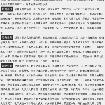
以考虑加上……已完结：正在写：
-
之宫主谋爱最新章节
好看的其他类型小说
站内强推
福艳之都市后宫
圣上轻点罚，暗卫又哭了
都市花语
仙子不仁？那就沦为炉鼎
吧！
综影视：炮灰逆袭之路
四合院：1944开局娶了女特务
混在豪门泡妞的日子
谁说没灵根不
能修仙的？
都市极乐后后宫
反派想杀本作者
春色田野
和竹马睡了以后
穿越后，清冷世子PK
王爷前夫
笑尿炕的东北年代文之我的大腰子
带着空间养兽夫，恶雌成了万人迷
逍遥花都百香
宫
玩弄阴湿反派后，兽人崽崽找上门
柯南里的捡尸人
斗罗之黄泉斗罗
嫂子，我不是真的傻
子！
经典收藏
谍战：我其实能识别间谍
抗战独立发展：从游击队到大兵团
龙珠：我有系统，你们
修炼真慢
漫综：从海贼开始修真
人在火影，系统叫我托付精灵？
这个遮天太假了
开局变身者
特性：精灵世界开马甲
火影之从心开始
精灵：重回高中我成为宝可梦大师
人在木叶，开局响雷
果实
NBA：打架带个球没毛病吧！
木叶：我，教书成忍界之神！
全职猎人：火红眼的毒舌少
年
火影：开局在木叶卖蜜雪冰茶
悠闲大唐
穿越后我成了师尊的童养媳！
臣妻如锦
快穿之拯
救那个原配夫郎
怪侠一枝梅之嘉靖一五六六
工地生涯
最近更新
穿成当家主母，四个幼崽全是反派
呆萌世子妃：竹马夫君咬一口
古代娇娘穿七零，
冷面军官沦陷了
港夜熟色
御兽小师妹穿越，全村猪猪听号令
偷亲一口，阴郁大佬变成恋爱
脑
疯柳腰
重生千禧，从八岁开始摆摊
皇后的容光
御兽：无法进化？我会兜底
左耳上的那颗
痣
七零小娇妻带着萌娃去随军
穿书错嫁反派大佬，带飞炮灰全家
七零下乡，农场多了位貌美小
辣椒
穿成小农女，我靠空间发家致富
血族贵校小可怜，疯批F5吻上瘾
斗罗：变身黑猫被降魔捡
回武魂殿
阿姐书
入梦六大校草后，丑肥恶女被亲哭
仙行无忧
朱门宠婢
寻亲者
老弟你再恋
爱脑，姐就嫁你死对头
夜夜入怀，清冷师尊为她神魂颠倒
恶毒继母带崽吃香喝辣
小猫妖孕肚寻
夫，糙汉军官夜夜吻
替嫁糙汉夫君？我携超市荒年躺赢
假千金的苟命日常
伪装乖乖女？被贵校
大佬亲哭了
七零大院来了个绝色大美人
改嫁疯批世子爷，我宠冠京城
高门嫡女黑化后，引雄