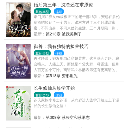
颂，流金岁月。后续还会添加三十而已，有风，再到
婚后第三年，沈总还在求原谅
微微一笑，小欢喜等各种综合，有喜欢的角色或者电
其他类型
连载
视剧想加都可以在书里留言添加。
豪门摆烂弃女vs板板正正的老干部18岁，安也在多伦
多酒吧捡到了一个男人。跟对方过了三个月甜甜蜜
蜜，不问出身，不问来处的生活。三个月期限一到，
她潇洒拍屁股走人。四年后，一纸病危通知书将她骗
最新：
第213章 被我美到了
进桢景台。安也终于见到那位传说中掌控南洋经济命
脉的男人。抬眼瞬间，那张过分熟悉的脸让她浑身血
御兽：我有独特的捡兽技巧
液冰凉.........安也内心sos：甩过的炮友成了隐婚对象
其他类型
连载
怎么办？「婚后」安也挡不住一颗豪放乱窜的心。拿
再次睁眼，她发现自己穿越异世。这里草会走路、狼
着手机看男模选秀节目。大言不惭道：“总有一天，本
会喷火、人能上天。而她是个父失踪、母昏迷、但月
宫要让他奔我被窝。”沈晏清盯了她一眼：“安也，知道
入百万的小可怜。离谱吗？林酥表示还有更离谱的。
可云吗？”“知道啊！怎么了？”沈先生：“你比她还
比如找上门的宠兽，比如睡觉才能变强。……无CP，
最新：
第518章 变形诅咒
疯。”........某日，安也洗完澡出来，见沈先生站在衣帽
异世探索与宠兽进化之旅。
间换衣服。走过去从身后圈住他的腰，来回摸了几
长生修仙从族学开始
把：“沈董，腰好细啊！”沈先生很平静：“谢谢，你胸
其他类型
连载
也很大。”.........一个在道德边缘疯狂蹦迪的妻子vs一
苏氏家族小修士苏谨，从六岁进入族学开始走上了漫
个拼命想将妻子拉入正轨的丈夫。
长的长生修仙之路！
最新：
第309章 苏凌空和苏承志