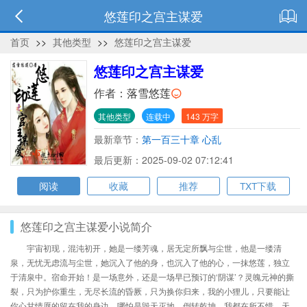
悠莲印之宫主谋爱
首页
>>
其他类型
>>
悠莲印之宫主谋爱
悠莲印之宫主谋爱
作者：
落雪悠莲
其他类型
连载中
143 万字
最新章节：
第一百三十章 心乱
最后更新：2025-09-02 07:12:41
阅读
收藏
推荐
TXT下载
悠莲印之宫主谋爱小说简介
宇宙初现，混沌初开，她是一缕芳魂，居无定所飘与尘世，他是一缕清
泉，无忧无虑流与尘世，她沉入了他的身，也沉入了他的心，一抹悠莲，独立
于清泉中。宿命开始！是一场意外，还是一场早已预订的‘阴谋’？灵魄元神的撕
裂，只为护你重生，无尽长流的昏厥，只为换你归来，我的小狸儿，只要能让
你心甘情愿的留在我的身边，哪怕是毁天灭地，倒转乾坤，我都在所不惜，天