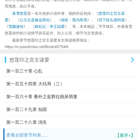
荒地老，此心不改。
落雪悠莲
是一名出色的小说作者，他的作品包括：《
悠莲印之宫主谋
爱
》、《
公主总是被迫黑化
》、《
崩坏：我为终焉
》、《
玥下枝头眉间落
》、
《
雪颜谜传
》、《
娇妃记：帝王囚爱
》、等，本本精品，字字珠玑，作者落雪
悠莲创作的小说情节跌宕起伏、扣人心弦，情节与文笔俱佳。
最新章节悠莲印之宫主谋爱全文阅读推荐地址：
https://m.ipaoshuba.net/Book/407546/
悠莲印之宫主谋爱
第一百三十章 心乱
第一百五十四章 大结局（三）
第一百六十章 番外之蓝辉拉跑呆萌妻
第一百二十九章 知因
第一百二十八章 消失
查看全部章节列表......
【展开+】