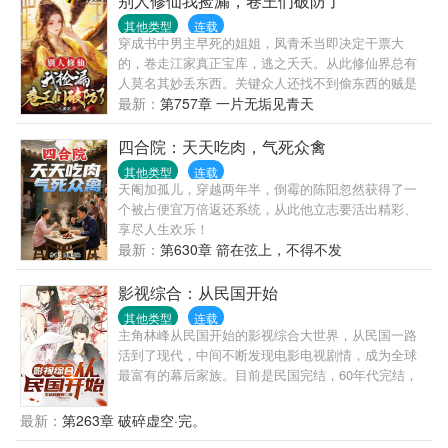
别人修仙我捡漏，卷王们破防了
山猫子。……
其他类型
连载
穿成书中男主早死的姐姐，凤青禾当即决定干票大
的，卷走江家真正宝库，逃之夭夭。从此修仙界总有
人莫名其妙丢东西。关键众人还找不到偷东西的贼是
谁。凤青禾听说后，无奈摊手，“不知道啊，都是天道
最新：
第757章 一片无垢见青天
馈赠，手慢无。”渐渐的，修仙风气逐渐歪了，集体素
质不详。因为众人找不到幕后黑手，就果断选择了‘打
四合院：天天吃肉，气死众禽
不过就加入’这条路。“捡漏要什么秘诀？”“我看见，我
其他类型
连载
想要，我喜欢，我得到，然后动手就可以。”
天阉加孤儿，穿越两年半，倒霉的陈阳忽然获得了一
个被占便宜万倍返还系统，从此他立志要活出精彩、
享尽人生欢乐！
最新：
第630章 箭在弦上，不得不发
影视综合：从民国开始
其他类型
连载
主角林峰从民国开始的影视综合大世界，从民国一路
活到了现代，中间不断发现电影电视剧情，成为全球
最富有的幕后家族。目前是民国完结，60年代完结，
港片时代完结，100章后就是现代的电视剧综合。有子
弹飞，金粉世家，远大前程，传家，后面到了60年代
最新：
第263章 破碎虚空·完。
还有港综。现代则是奋斗，爱情公寓，好先生，欢乐