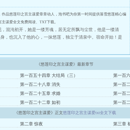
，作品悠莲印之宫主谋爱章章动人，泡书吧为你第一时间提供落雪悠莲精心编
主谋爱全文免费阅读、TXT下载。
现，混沌初开，她是一缕芳魂，居无定所飘与尘世，他是一缕清
的身，也沉入了他的心，一抹悠莲，独立于清泉中。宿命开始！是
’？灵魄元神的撕裂，只为护你重生，无尽长流的昏厥，只为换你
情愿的留在我的身边，哪怕是毁天灭地，倒转乾坤，我都在所不
《悠莲印之宫主谋爱》最新章节
第一百五十四章 大结局（三）
第一百六
第一百二十八章 消失
第一百二
第一百二十五章 求婚
第一百二
第一百二十二章 如初
第一百二
《悠莲印之宫主谋爱》正文
悠莲印之宫主谋爱txt全文下载
第二章 惊夜
第三章 