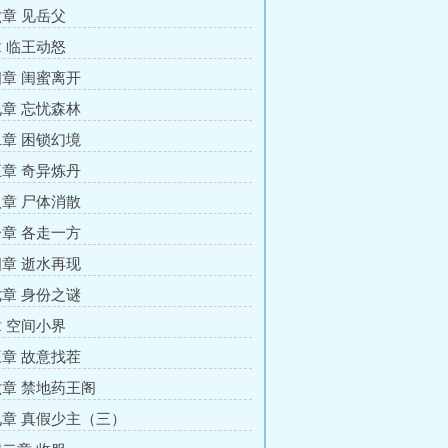
章 见岳父
 临王动怒
章 闺蜜离开
章 忘忧森林
章 困锁幻境
章 奇异炼丹
章 尸体消散
章 各走一方
章 逝水再现
章 身份之谜
 空间小界
章 故意找茬
章 禁地药王阁
章 真假少主（三）