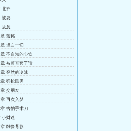
 北齐
 被耍
 故意
章 蓝铭
章 坦白一切
章 不自知的心软
章 被哥哥套了话
章 突然的冷战
章 强抢民男
章 交朋友
章 再次入梦
章 害怕手术刀
 小财迷
章 雕像背影