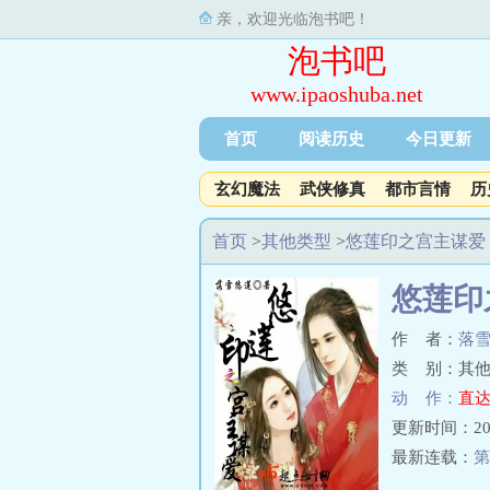
亲，欢迎光临泡书吧！
泡书吧
www.ipaoshuba.net
首页
阅读历史
今日更新
玄幻魔法
武侠修真
都市言情
历
首页
>
其他类型
>
悠莲印之宫主谋爱
悠莲印
作 者：
落
类 别：其他
动 作：
直达
更新时间：2026-
最新连载：
第