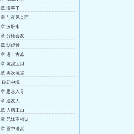
章 没事了
章 与夜风会面
章 泼脏水
章 分楼会友
章 阴虚骨
章 进上古墓
章 坑骗宝贝
章 再次坑骗
 破幻中境
章 思念入骨
章 遇友人
章 入药王山
章 兄妹不相认
章 雪中送炭