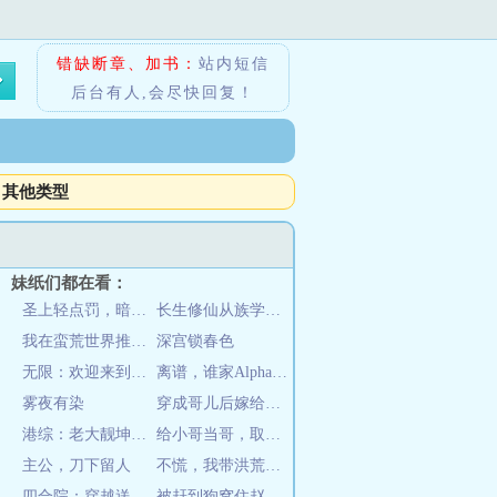
错缺断章、加书：
站内短信
后台有人,会尽快回复！
其他类型
妹纸们都在看：
圣上轻点罚，暗卫又哭了
长生修仙从族学开始
我在蛮荒世界推演武道
深宫锁春色
无限：欢迎来到暗黑童话世界
离谱，谁家Alpha吃小蛋糕啊
雾夜有染
穿成哥儿后嫁给了猎户
港综：老大靓坤，开局找巴闭收数
给小哥当哥，取黑瞎子做老婆
主公，刀下留人
不慌，我带洪荒升维
四合院：穿越送老婆啦
被赶到狗窝住赵老太手握千万巨款