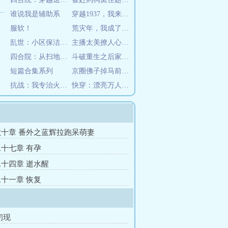
谁说我是辅助系
穿越1937，我来讨伐关东军
服软！
荒灾年，我成了全村最有钱儿媳妇
乱世：小区保洁工资二百五！
主播太美撩人心，大哥们无法自拔
四合院：从扫地僧开始
斗破重生之后家族兴旺
短篇合集系列
京圈佛子掉马前，我挺着孕肚跑了
抗战：我专治火力不足恐惧症
快穿：漂亮万人迷每天都在修罗场
十章 番外之蓝辉拉跑呆萌妻
十七章 有孕
十四章 逝水醒
十一章 恢复
初现