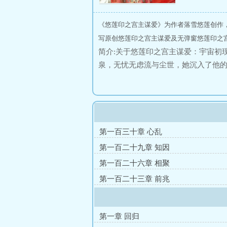
《悠莲印之宫主谋爱》为作者落雪悠莲创作
写原创悠莲印之宫主谋爱及无弹窗悠莲印之宫
简介:关于悠莲印之宫主谋爱：宇宙初
泉，无忧无虑流与尘世，她沉入了他
一场意外，还是一场早已预订的‘阴谋
归来，我的小狸儿，只要能让你心甘
惜，天荒地老，此心不改。
第一百三十章 心乱
第一百二十九章 知因
第一百二十六章 相聚
第一百二十三章 前兆
第一章 回归