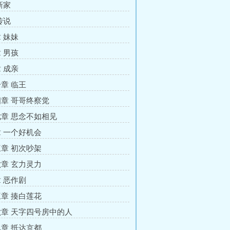
新家
传说
 妹妹
 男孩
 成亲
章 临王
章 哥哥终察觉
章 思念不如相见
 一个好机会
章 初次吵架
章 玄力灵力
 恶作剧
章 揍白莲花
章 天字四号房中的人
章 抵达京都