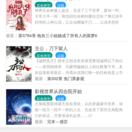
交战，爱恨纠缠：问，徒儿太会惹事了，想抄她鱿鱼
其他类型
连载
但是舍不得怎么破？人美钱多的大少爷时垣每日对她
神界生命树被人盗走，丢进了三千世界，轰动一时。
贴心问候：“再不找男朋友你就老了。”凌无忧：“关你
天帝大手一挥，将找回生命树的重任交给了整日游手
屁事？”时垣：“。”---非传统良善女主X绿茶男主女主会
好闲的上神云浅，让众仙唏嘘不已……云浅本想拒
成长，现实向爽文，只虐渣
绝，却意外绑定了一只不太聪明的蠢统子……“宿主大
大，别浪了！位面又要被你搞崩了！”云浅：“慌什么，
最新：
第3784章 炮灰三小姐她成了所有人的噩梦6
本上神自有分寸。”说着，将天道拎出来揍了一
顿……“那个是男主！不能杀！”“慌什么，本上神自有
主公，刀下留人
分寸。”话音未落，男主已经凉凉了……
其他类型
连载
【诚聘英才】因本王朝业务发展需要现诚聘以下岗位
——老弱病残孕、坑蒙拐骗偷以上岗位数量不等，多
多益善薪资面议，待遇从优我们唯一的目标就是上市
成为全球唯一王朝！有意者请联系XX国XX郡XX县城
最新：
第302章 免门票参观
外仅一颗脑袋的张女士联系方式：onethree，
onethree，oneonethree。———————意外觉醒自
影视世界从四合院开始
我意识的NPC张泱伪装人类玩家十几载，扛着恐怖通
其他类型
连载
胀，当牛做马十几年终于买了一块荒地。欢欢喜喜拿
主角陈墨获得诸天改命系统，从此穿越诸天世界，体
着地契去官方登记，不料赶上服务器闪崩。再睁眼
验一段又一段不一样的人生，也改变了那些主角配角
——好消息，地契没丢。坏消息，荒地全是红名。更
们的命运，并逐渐成长起来……计
坏的消息，她现在只剩一颗头，身体各自在地上躺
划、、、、、、、、、、、等等。前中期以都市、年
最新：
完本～感言
着。张泱：“……天杀的！”———————【姓名】：
代、古装历史为主，尽量不加入仙侠神话。欢迎在最
张泱【终极任务】：不要让人类发现你不是人哦~