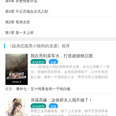
第4章 岁爱情要开花
第3章 不正式场合正式入职
第2章 母亲去世
第1章 第一天上班
《姐弟恋腹黑小狼狗的逆袭》推荐
我在亮剑卖军火，打造超级独立团
其他类型
连载
++++职场达人周志明因加班太累，在办公室睡了一觉
后，穿越到亮剑世界。在系统的帮助下，让中所有悲
剧人物，都有一个精彩的人生：秀琴与李云龙顺利结
婚，有情人终成眷属；李云龙与楚云飞携手抗日，痛
揍小鬼子；孙德胜成了坦克连连长，与小鬼子坦克对
最新：
番外七：五十吨黄金和一千吨白银
决；独立团喜子成了八路军386旅头号神枪手，狙杀日
军少将；警卫员魏大勇率部队剿灭黑云寨，亲手击毙
另谋高嫁：这侯府夫人我不做了！
山猫子。……
其他类型
连载
商贾之女高嫁侯府，成了上京笑谈。独守空房供养侯
府六年，姜舒无怨无悔。可她苦等多年的夫君从边关