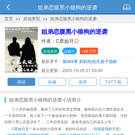
姐弟恋腹黑小狼狗的逆袭
首页
>>
其他类型
>>
姐弟恋腹黑小狼狗的逆袭
姐弟恋腹黑小狼狗的逆袭
作者：
C君如月
其他类型
连载中
148 万字
最新章节：
第684章 奶奶给的生孩子指标
最后更新：2025-10-05 21:03:00
阅读
收藏
推荐
TXT下载
姐弟恋腹黑小狼狗的逆袭小说简介
三十岁的杨恩雅，被谈了几年的前男友劈腿，被电视台的人嘲笑老处女。
一天加班回来，路上救下一个被追杀的小奶狗，本想着做好事不图回报，没想
到那个男人还真消失了......三年后再见面，摇身变成自己的顶头上司！
C君如月
是一名出色的小说作者，他的作品包括：《
你就是我的天堂
》、
《
姐弟恋腹黑小狼狗的逆袭
》、《
北国公主情系大宋父与子
》、等，本本精