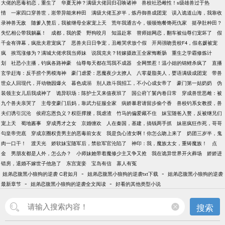
大佬的恶毒初恋，重生了
华夏无神？满级大佬回归召唤诸神
兽校社恐雌性！s级雄兽过于热
情
一家四口穿兽世，崽带异能来种田
满级大佬五岁半，炼丹御兽成团宠
误入诡道山海，我靠收
录神兽无敌
随爹入赘后，我被继母全家宠上天
荒年我通古今，顿顿饱餐馋死仇家
挺孕肚种田？
失忆相公带我躺赢！
成都，我的爱
野狗咬月
知温赴寒
替师姐网恋，翻车被仙尊们宠坏了
假
千金有弹幕，疯批夫君宠疯了
恶兽夫日日争宠，丑雌哭求放个假
开局强吻贵校F4，假名媛被宠
疯
挨骂涨修为？满城大佬求我当师妹
说我克夫？转嫁摄政王全家悔断肠
重生之学霸修炼计
划
社恐小主播，钓疯各路神豪
仙尊每天都在骂我不成器
全网禁惹！温小姐的锦鲤杀疯了
直播
玄学赶海：反手捞个男模海神
豪门虐爱：恶魔夜少太撩人
八零凝脂美人，婴语满级成团宠
带兽
世众人回现代，开动物园爆火
暮色成溺
别人政斗我招工，不小心成女帝了
豪门第一姑奶奶
伪
装领主女儿后我成神了
诡异职场：陈护士又来值夜班了
国公府丫鬟内卷日常
穿成兽世恶雌：被
九个兽夫亲哭了
主母变豪门后妈，靠武力征服全家
病娇暴君请留步偷个香
兽校钓系女教授，兽
夫们诱引沉沦
侯府忘恩负义？权臣撑腰，我虐渣
竹马的偏爱藏不住
妹宝随爸入赘，反被继兄们
宠上天
蜀地酱事
穿成秀才之女
京婚缠欢
人在秦国，基建，搞钱两手抓
妹崽疯狂作死，哥哥
勾皇帝兜底
穿成京圈权贵男主的恶毒前女友
我是负心渣女啊！你怎么吻上来了
奶团三岁半，鬼
肉一口干！
渡天光
娇软妹宝随军后，禁欲军官沦陷了
神印：我，魔族太女，重铸魔族！
点
金
男朋友都是人外，怎么办？
小师妹她带着魔修少主又争又抢
我在诡异世界开火葬场
娇娇进
错房，退婚不嫁世子他急了
东宫宠妾
宝岛有信
寡人有冤
-
-
姐弟恋腹黑小狼狗的逆袭 C君如月
姐弟恋腹黑小狼狗的逆袭txt下载
姐弟恋腹黑小狼狗的逆袭
-
-
最新章节
姐弟恋腹黑小狼狗的逆袭全文阅读
好看的其他类型小说
搜索