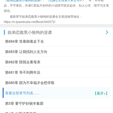
品，字字珠玑，作者C君如月创作的小说情节跌宕起伏、扣人心弦，情节与文笔
俱佳。
最新章节姐弟恋腹黑小狼狗的逆袭全文阅读推荐地址：
https://m.ipaoshuba.net/Book/340372/
姐弟恋腹黑小狼狗的逆袭
第684章 笑着闹着走下去
第683章 让我找到人生方向
第682章 陪我去看母亲
第681章 等不到两年后
第680章 因为不幸福才会想夺取
查看全部章节列表......
【展开+】
第5章 要守护好丽丰集团