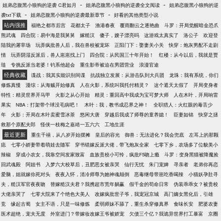
新章节评论区提供影视剧，只要热门有话题度，都可
-
-
姐弟恋腹黑小狼狗的逆袭 C君如月
姐弟恋腹黑小狼狗的逆袭全文阅读
姐弟恋腹黑小狼狗的逆
———————PS：已完结种田争霸文《退下，让朕
以考虑加上……已完结：正在写：
-
-
袭txt下载
姐弟恋腹黑小狼狗的逆袭最新章节
好看的其他类型小说
来》（简体出版）、《女帝直播攻略》，休闲慢穿大
站内强推
福艳之都市后宫
花都太子
渔港春夜
覆雨翻云之逐艳曲
斗罗：开局觉醒暗金恐爪
佬文《大佬退休之后》。
熊武魂
四合院：易中海是我舅舅
嫁糙汉
傻子，嫂子漂亮吗
这游戏太真实了
洛公子
欢迎登
陆我的屠宰场
玩弄疯批兽人后，我在兽校被宠坏
正阳门下：娶妻关小关
快穿：炮灰男配不走剧
情
玩弄阴湿反派后，兽人崽崽找上门
四合院：从民国三十年开始！
红楼：从今以后，我就是贾
琏
专挑反派当老婆！钓系他超会
重生影帝被迫在男团营业
浪漫官途
经典收藏
谍战：我其实能识别间谍
抗战独立发展：从游击队到大兵团
龙珠：我有系统，你们
修炼真慢
漫综：从海贼开始修真
人在火影，系统叫我托付精灵？
这个遮天太假了
开局变身者
特性：精灵世界开马甲
火影之从心开始
精灵：重回高中我成为宝可梦大师
人在木叶，开局响雷
果实
NBA：打架带个球没毛病吧！
木叶：我，教书成忍界之神！
全职猎人：火红眼的毒舌少
年
火影：开局在木叶卖蜜雪冰茶
悠闲大唐
穿越后我成了师尊的童养媳！
臣妻如锦
快穿之拯
救那个原配夫郎
怪侠一枝梅之嘉靖一五六六
工地生涯
最近更新
重生千禧，从八岁开始摆摊
皇后的容光
御兽：无法进化？我会兜底
左耳上的那颗
痣
七零小娇妻带着萌娃去随军
穿书错嫁反派大佬，带飞炮灰全家
七零下乡，农场多了位貌美小
辣椒
穿成小农女，我靠空间发家致富
血族贵校小可怜，疯批F5吻上瘾
斗罗：变身黑猫被降魔捡
回武魂殿
阿姐书
入梦六大校草后，丑肥恶女被亲哭
仙行无忧
朱门宠婢
寻亲者
老弟你再恋
爱脑，姐就嫁你死对头
夜夜入怀，清冷师尊为她神魂颠倒
恶毒继母带崽吃香喝辣
小猫妖孕肚寻
夫，糙汉军官夜夜吻
替嫁糙汉夫君？我携超市荒年躺赢
假千金的苟命日常
伪装乖乖女？被贵校
大佬亲哭了
七零大院来了个绝色大美人
改嫁疯批世子爷，我宠冠京城
高门嫡女黑化后，引雄
竞
缘起古蜀
女主不语，只是一味修炼
柔弱师妹不舔了，重生杀穿修真界
食味长安
肥婆农妻
医术超绝，宠夫无度
外室进门？带嫁妆改嫁王爷被娇宠
欠债三个亿？我诡异世界打工暴富
京圈