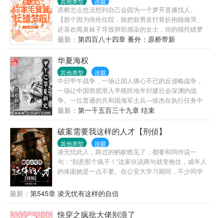
其他类型
连载
视剧想加都可以在书里留言添加。
原桥怎么也没想到自己会因为一个梦开直播找人。
【那个因为痔疮住院，能把前男友打骨折抱猫痛哭、
还喜欢闻臭袜子导致肺部感染的女士，你的猫托错梦
了！】直播和视频一发出，原桥被冷嘲热讽。网友：
最新：
第四百八十四章 番外：原桥带新
【又是一个起号的。】【还托梦，你吃的猪能给你托
梦吗，搞笑。】原桥又气又无语，可没想到这件事情
华夏海权
直接爆火，小猫的妈妈还主动联系她。这一战她不仅
其他类型
连载
在现实火了，在宠物圈也火了，后面的很多夜晚，各
中日甲午战争，一场让国人痛心不已的反侵略战争，
种各样的动物开始入她的梦。猫、狗、仓鼠，甚至还
一场让中国彻底滑入半殖民地半封建社会深渊的战
有老虎！原桥：“…你们都找不到自己的家吗，干嘛都
争。一位普通的共和国海军士兵—徐杰在执行任务中
来找我呀！”小动物们：“就是因为我们找不到家所以才
意外穿越到了1889年意大利。在离甲午还有5年多的时
最新：
第一千五百三十九章 结束
来找你呀，糖糖说你的梦好入。”原桥：……找不到家
间里，他能做什么？能否通过自己的知识与能力而力
在哪，找得到我是吧！随着越来越多的小动物们入
挽狂澜？而在平息甲午危局后，偌大的中国航船又将
破案需要我这样的人才【刑侦】
梦，帮它们找家的直播越来越火，原桥运气居然也变
驶向何方？在列强夹缝中奋力求生的泱泱古国能否重
其他类型
连载
好了，还赚到了钱。别人是玄学算命出圈，她是小动
新再现往日的辉煌？敬请大家阅读此文。 本文力求情
凌无忧此人，路过的蚂蚁瞧见了，都要和同伴说一
物托梦出圈，在帮它们找家的过程中，原桥还间接救
节严谨，在技术描写上不会YY。如有不周全之处，希
句：“别惹那个疯子！”这家伙说两句就变炮仗，成年人
了人，甚至还帮警方破了一些案子。因此还引起了有
望大家能够指点一二。 ...
的体面她是一点不要。在公安大学习期间，不少同学
关部门的注意。“原桥是吧，有没有兴趣来我们管理局
被她教训了好几回，谁让人力气不大，阴招却层出不
玩一玩啊。”本来想拒绝的原桥：“去！我去！”能入管
穷呢？后来疯子成为了一名光荣的警察，嘴上说着“这
最新：
第545章 凌无忧有这样的自信
理局不去那是傻子！不就是做个梦吗，为毛茸茸服
钱少事多的破工作谁爱干谁干”，但破案追凶永远冲第
务，她很乐意！
一。刑警大队的队长看着满桌子的投诉单，日日天人
快穿之疯批大佬别浪了