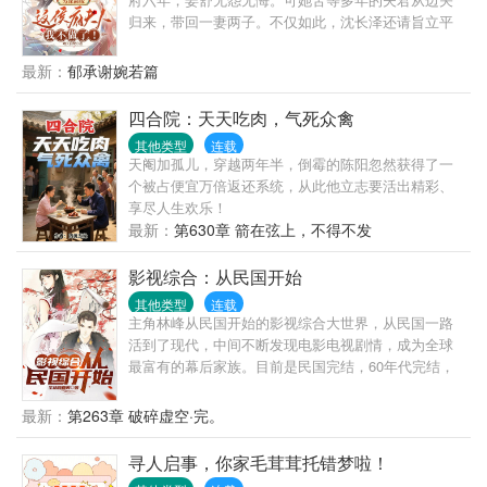
归来，带回一妻两子。不仅如此，沈长泽还请旨立平
妻，让姜舒颜面扫地沦为上京笑柄。呵！真当她是泥
人没脾气了?姜舒断了侯府供养，让他们明白没钱日子
最新：
郁承谢婉若篇
有多难过。一次次心软，一次次失望。姜舒下定决心
和离。沈长泽以为她一介下堂妇无人稀罕，却不想她
四合院：天天吃肉，气死众禽
竟被世家贵族争相求娶。他幡然悔悟，再次求娶却被
其他类型
连载
泼了一盆黑狗血。狗血淋头离开时，他瞧见皇帝近侍
天阉加孤儿，穿越两年半，倒霉的陈阳忽然获得了一
入姜府宣旨。姜舒赐婚璟王，他再也没有机会了。再
个被占便宜万倍返还系统，从此他立志要活出精彩、
相见，姜舒站在璟王身侧，雍容端方耀眼夺目。沈长
享尽人生欢乐！
泽跪地行礼，望着她与璟王鸾凤和鸣。郁峥眸光冷冷
最新：
第630章 箭在弦上，不得不发
扫来：“靖安侯自重！”
影视综合：从民国开始
其他类型
连载
主角林峰从民国开始的影视综合大世界，从民国一路
活到了现代，中间不断发现电影电视剧情，成为全球
最富有的幕后家族。目前是民国完结，60年代完结，
港片时代完结，100章后就是现代的电视剧综合。有子
弹飞，金粉世家，远大前程，传家，后面到了60年代
最新：
第263章 破碎虚空·完。
还有港综。现代则是奋斗，爱情公寓，好先生，欢乐
颂，流金岁月。后续还会添加三十而已，有风，再到
寻人启事，你家毛茸茸托错梦啦！
微微一笑，小欢喜等各种综合，有喜欢的角色或者电