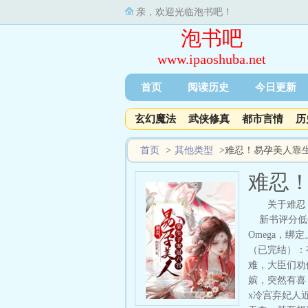
亲，欢迎光临泡书吧！
泡书吧
www.ipaoshuba.net
首页
阅读历史
今日更新
玄幻魔法
武侠修真
都市言情
历
首页
>
其他类型
>
难忍！易孕美人靠
难忍
关于难忍
新书评分低~
Omega，
（已完结）：
难，大臣们劝
嫔，突然有喜
x冷宫弃妃人