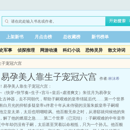
上架新书
月点击榜
总收藏榜
新书榜单
史军事
侦探推理
网游动漫
科幻小说
恐怖灵异
散文诗词
生子宠冠六宫
！易孕美人靠生子宠冠六宫
作者:
林沫希
！易孕美人靠生子宠冠六宫：
（快穿+快节奏+生子+宫斗+皇后+虐渣爽文）朱弦月为易孕女
绑定上古神器，去不同朝代，帮助子嗣艰难的皇帝绵延后代……第一个世界
有白月光的抑郁多疑皇帝x伴君十年从未侍寝的没落朱嫔皇帝子嗣艰
他立皇太弟，太后也明嘲暗讽。他百般无奈之时，从潜邸就伺候他的朱
，解了他的燃眉之急……第二个世界（已完结）：子嗣艰难的中年皇帝
近中年却仍没有子嗣，太后甚至哭着以命相抵，只为一个孙儿。他百般