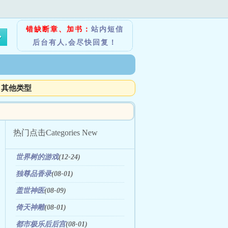
错缺断章、加书：
站内短信
后台有人,会尽快回复！
其他类型
热门点击
Categories New
世界树的游戏
(12-24)
独尊品香录
(08-01)
盖世神医
(08-09)
倚天神雕
(08-01)
都市极乐后后宫
(08-01)