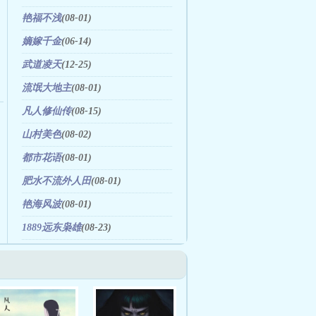
艳福不浅
(08-01)
嫡嫁千金
(06-14)
武道凌天
(12-25)
流氓大地主
(08-01)
凡人修仙传
(08-15)
山村美色
(08-02)
都市花语
(08-01)
肥水不流外人田
(08-01)
艳海风波
(08-01)
1889远东枭雄
(08-23)