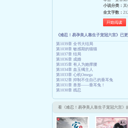
无奈，甚至想
小说分类：
其
子……第三个
全文字数：
2
三个世界（已
锁！
《难忍！易孕美人靠生子宠冠六宫》已更
第1039章 全书大结局
第1038章 敏感期的猫猫
第1037章 结局
第1036章 成婚
第1035章 有人为她撑腰
第1034章 血玉镯主人
第1033章 心机Omega
第1032章 抑制不住自己的垂耳兔
第1031章 兽形——垂耳兔！
第1030章 残忍
看《难忍！易孕美人靠生子宠冠六宫》