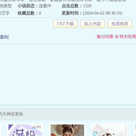
过继宗室之子。就在此时，和他有一次的冷宫弃妃，怀上了他的双生
他类型
小说状态：
连载中
点击总数：
1320
世界（已完结）：吸入麝香不孕的贵妃突然怀孕，成为帝王掌心宠。第
12万字
收藏总数：
0
更新时间：
(2024-04-02 08:30:10)
完结，双洁团宠）：心机丑陋宫女征服新晋帝王更多精彩世界等你解
TXT下载
加入书架
投票推荐
第1039章 全书大结局
新到
的大神还喜欢