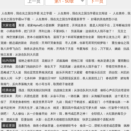
上一页
第1 - 50章
下一页
-
-
人在奥特，我在光之国当学霸 光之学霸
人在奥特，我在光之国当学霸全文阅读
人在奥特，我
-
-
在光之国当学霸txt下载
人在奥特，我在光之国当学霸最新章节
好看的其他类型小说
大家在看
离谱，谁家Alpha吃小蛋糕啊
穿越兽世，开局送兽夫
最是人间留不住，王爷断袖没得
救
小师叔乖乖，把门开开
序列公路：不要掉队！
另谋高嫁：这侯府夫人我不做了！
无言之
症
掏空渣爹后妈，资本小姐随军海岛
逼我下乡？科研军嫂搬空你全家
我给李云龙当上司
豪门
宠婚：酷总裁的新欢
四合院：开局吓哭秦淮茹
寻人启事，你家毛茸茸托错梦啦！
重生修仙之我
靠八卦带飞自己
御兽从进化开始
柯南，开局杀了天皇
华夏海权
主公，刀下留人
嫡媳
抗战
独立发展：从游击队到大兵团
站内强推
福艳之都市后宫
花都太子
武炼巅峰
猎艳江湖
综影视：炮灰逆袭之路
覆雨翻云
之逐艳曲
混在豪门泡妞的日子
御女天下
另谋高嫁：这侯府夫人我不做了！
带着空间养兽夫，
恶雌成了万人迷
我在蛮荒世界推演武道
娱乐开局渣了大蜜蜜
都市极乐后后宫
四合院：木匠的
烟火人间
斗罗：七杀剑神
穿越抗日1937
玩弄阴湿反派后，兽人崽崽找上门
春色田野
娇知青
靠颠勺，反向养落魄大佬
给小哥当哥，取黑瞎子做老婆
经典收藏
谍战：我其实能识别间谍
抗战独立发展：从游击队到大兵团
偷听心声后贝吉塔逆转
绝望未来
亮剑：兵团也是团
影视：从奋斗开始，一路狂飙
漫综：从海贼开始修真
这个遮天太
假了
开局变身者特性：精灵世界开马甲
九叔：我成了千鹤道长，威震道门
小书童修仙路：一本
破书定乾坤
开局天生牙，拔刀救止水
精灵：重回高中我成为宝可梦大师
NBA：打架带个球没毛
病吧！
凡人修仙：从一介散修开始
木叶：我，教书成忍界之神！
全职猎人：火红眼的毒舌少
年
悠闲大唐
臣妻如锦
火影：全忍界大佬都想当我男朋友
快穿之拯救那个原配夫郎
最近更新
港夜熟色
御兽小师妹穿越，全村猪猪听号令
偷亲一口，阴郁大佬变成恋爱脑
疯柳