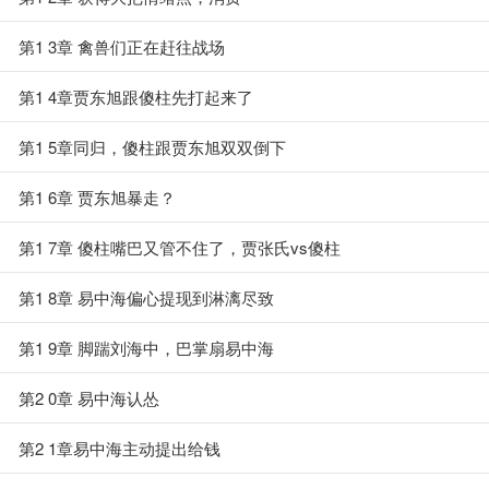
第1 3章 禽兽们正在赶往战场
第1 4章贾东旭跟傻柱先打起来了
第1 5章同归，傻柱跟贾东旭双双倒下
第1 6章 贾东旭暴走？
第1 7章 傻柱嘴巴又管不住了，贾张氏vs傻柱
第1 8章 易中海偏心提现到淋漓尽致
第1 9章 脚踹刘海中，巴掌扇易中海
第2 0章 易中海认怂
第2 1章易中海主动提出给钱