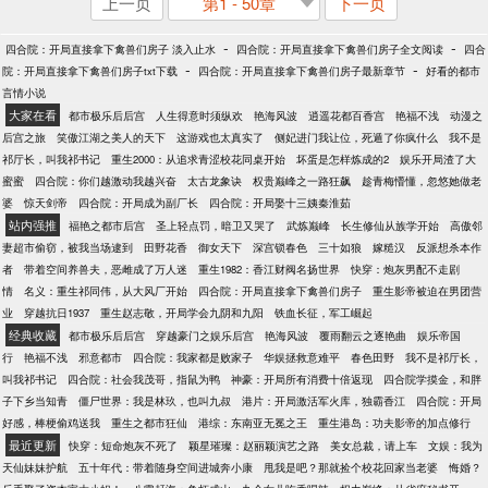
上一页
第1 - 50章
下一页
-
-
四合院：开局直接拿下禽兽们房子 淡入止水
四合院：开局直接拿下禽兽们房子全文阅读
四合
-
-
院：开局直接拿下禽兽们房子txt下载
四合院：开局直接拿下禽兽们房子最新章节
好看的都市
言情小说
大家在看
都市极乐后后宫
人生得意时须纵欢
艳海风波
逍遥花都百香宫
艳福不浅
动漫之
后宫之旅
笑傲江湖之美人的天下
这游戏也太真实了
侧妃进门我让位，死遁了你疯什么
我不是
祁厅长，叫我祁书记
重生2000：从追求青涩校花同桌开始
坏蛋是怎样炼成的2
娱乐开局渣了大
蜜蜜
四合院：你们越激动我越兴奋
太古龙象诀
权贵巅峰之一路狂飙
趁青梅懵懂，忽悠她做老
婆
惊天剑帝
四合院：开局成为副厂长
四合院：开局娶十三姨秦淮茹
站内强推
福艳之都市后宫
圣上轻点罚，暗卫又哭了
武炼巅峰
长生修仙从族学开始
高傲邻
妻超市偷窃，被我当场逮到
田野花香
御女天下
深宫锁春色
三十如狼
嫁糙汉
反派想杀本作
者
带着空间养兽夫，恶雌成了万人迷
重生1982：香江财阀名扬世界
快穿：炮灰男配不走剧
情
名义：重生祁同伟，从大风厂开始
四合院：开局直接拿下禽兽们房子
重生影帝被迫在男团营
业
穿越抗日1937
重生赵志敬，开局学会九阴和九阳
铁血长征，军工崛起
经典收藏
都市极乐后后宫
穿越豪门之娱乐后宫
艳海风波
覆雨翻云之逐艳曲
娱乐帝国
行
艳福不浅
邪意都市
四合院：我家都是败家子
华娱拯救意难平
春色田野
我不是祁厅长，
叫我祁书记
四合院：社会我茂哥，指鼠为鸭
神豪：开局所有消费十倍返现
四合院学摸金，和胖
子下乡当知青
僵尸世界：我是林玖，也叫九叔
港片：开局激活军火库，独霸香江
四合院：开局
好感，棒梗偷鸡送我
重生之都市狂仙
港综：东南亚无冕之王
重生港岛：功夫影帝的加点修行
最近更新
快穿：短命炮灰不死了
颖星璀璨：赵丽颖演艺之路
美女总裁，请上车
文娱：我为
天仙妹妹护航
五十年代：带着随身空间进城奔小康
甩我是吧？那就捡个校花回家当老婆
悔婚？