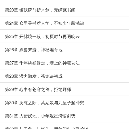
第23章 镇妖碑前折木剑，无缘藏书阁
第24章 众里寻书惹人笑，不知少年藏鸿鹄
第25章 开脉境一段，初夏时节再遇晚云
第26章 妖兽来袭，神秘埋骨地
第27章 千年桃妖暴走，墙上的神秘功法
第28章 潜力激发，苍龙诀初成
第29章 心中有苍穹之剑，拒绝拜师
第30章 历练之际，莫姑娘与九皇子起冲突
第31章 入猎妖地，少年观星河悟剑势
第32章 与天争，与妖斗，用剑闯出自己的道