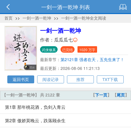
一剑一酒一乾坤 列表
首页
>>
一剑一酒一乾坤
>>
一剑一酒一乾坤全文阅读
一剑一酒一乾坤
作者：
瓜瓜瓜七
武侠修真
已完结
1020 万字
最新章节：
第2121章 强者在天，五先生来了！
最后更新：2026-08-06 11:21:13
返回书页
阅读记录
推荐
TXT下载
【一剑一酒一乾坤】 共 2122 章
【
下一页
】 【
尾页
】
第1章 那年桃花酒，负剑入青云
第2章 傲娇莫晚云，跌落顾余生