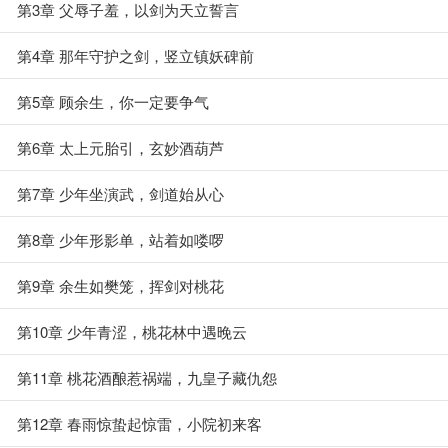
第3章 父辱子羞，以剑为天立誓言
第4章 那年守护之剑，竖立镇妖碑前
第5章 顾余生，你一定要争气
第6章 太上元胎引，玄妙酒葫芦
第7章 少年坐演武，剑道始从心
第8章 少年形影单，站着如喽啰
第9章 余生如樊笼，挥剑对桃花
第10章 少年青涩，桃花林中遇晚云
第11章 桃花酒酿惹祸端，九皇子藏仇怨
第12章 春雨惊蛰起惊雷，小院初来客