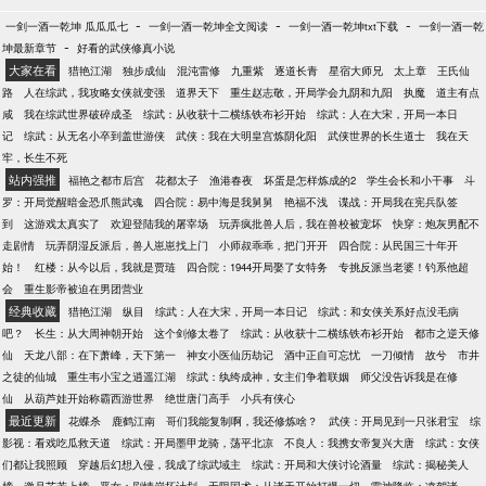
-
-
-
一剑一酒一乾坤 瓜瓜瓜七
一剑一酒一乾坤全文阅读
一剑一酒一乾坤txt下载
一剑一酒一乾
-
坤最新章节
好看的武侠修真小说
大家在看
猎艳江湖
独步成仙
混沌雷修
九重紫
逐道长青
星宿大师兄
太上章
王氏仙
路
人在综武，我攻略女侠就变强
道界天下
重生赵志敬，开局学会九阴和九阳
执魔
道主有点
咸
我在综武世界破碎成圣
综武：从收获十二横练铁布衫开始
综武：人在大宋，开局一本日
记
综武：从无名小卒到盖世游侠
武侠：我在大明皇宫炼阴化阳
武侠世界的长生道士
我在天
牢，长生不死
站内强推
福艳之都市后宫
花都太子
渔港春夜
坏蛋是怎样炼成的2
学生会长和小干事
斗
罗：开局觉醒暗金恐爪熊武魂
四合院：易中海是我舅舅
艳福不浅
谍战：开局我在宪兵队签
到
这游戏太真实了
欢迎登陆我的屠宰场
玩弄疯批兽人后，我在兽校被宠坏
快穿：炮灰男配不
走剧情
玩弄阴湿反派后，兽人崽崽找上门
小师叔乖乖，把门开开
四合院：从民国三十年开
始！
红楼：从今以后，我就是贾琏
四合院：1944开局娶了女特务
专挑反派当老婆！钓系他超
会
重生影帝被迫在男团营业
经典收藏
猎艳江湖
纵目
综武：人在大宋，开局一本日记
综武：和女侠关系好点没毛病
吧？
长生：从大周神朝开始
这个剑修太卷了
综武：从收获十二横练铁布衫开始
都市之逆天修
仙
天龙八部：在下萧峰，天下第一
神女小医仙历劫记
酒中正自可忘忧
一刀倾情
故兮
市井
之徒的仙城
重生韦小宝之逍遥江湖
综武：纨绔成神，女主们争着联姻
师父没告诉我是在修
仙
从葫芦娃开始称霸西游世界
绝世唐门高手
小兵有侠心
最近更新
花蝶杀
鹿鹤江南
哥们我能复制啊，我还修炼啥？
武侠：开局见到一只张君宝
综
影视：看戏吃瓜救天道
综武：开局墨甲龙骑，荡平北凉
不良人：我携女帝复兴大唐
综武：女侠
们都让我照顾
穿越后幻想入侵，我成了综武域主
综武：开局和大侠讨论酒量
综武：揭秘美人