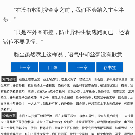
“在没有收到搜查令之前，我们不会踏入主宅半
步。”
“只是在外围布控，防止异种生物逃跑而已，还请
诸位不要见怪。”
骆尘虽然嘴上这样说，语气中却丝毫没有歉意。
上一章
目 录
下一章
存书签
站内强推
福艳之都市后宫
圣上轻点罚，暗卫又哭了
猎艳江湖
四合院：易中海是我舅舅
重
生东京，开错外挂
权贵巅峰之一路狂飙
艳福不浅
高傲邻妻超市偷窃，被我当场逮到
御兽：我
有独特的捡兽技巧
离谱，谁家Alpha吃小蛋糕啊
黄泉公交：上车投币，诡怪不近
都市皇宫
混沌
圣体，开局被仙子强迫双修
洛公子
重生之千金媚祸
给小哥当哥，取黑瞎子做老婆
四合院：从
民国三十年开始！
一人之下：我见神不坏，肉身横推
四合院：开局直接拿下禽兽们房子
柯南里
的捡尸人
经典收藏
末日：从打猎开始肝经验
我在美漫开武馆
杀敌加属性，从炮灰开始崛起！
末世天
灾：开局救下双胞胎校花
末世：开车带着女仆全球浪
末世反派系统，成为阿姨们的噩梦
电视剧
里一个能打的都没有
股仙
极寒末日，我盗取了百亿物资
快穿之我为男配送温暖
法师野望
化
身神龙虐爆宇宙
科幻：重生女院士，启征银河系
捡到一个星球
第二部龙出沧海
冥宝
异蝶碎