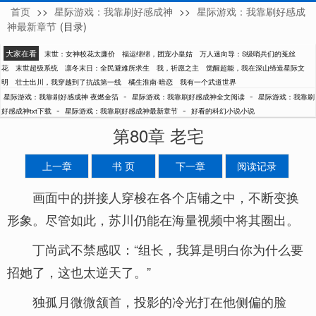
首页
>>
星际游戏：我靠刷好感成神
>>
星际游戏：我靠刷好感成
夜燃金箔
神最新章节
(目录)
大家在看
末世：女神校花太廉价
福运绵绵，团宠小皇姑
万人迷向导：S级哨兵们的菟丝
花
末世超级系统
凛冬末日：全民避难所求生
我，祈愿之主
觉醒超能，我在深山缔造星际文
明
壮士出川，我穿越到了抗战第一线
橘生淮南·暗恋
我有一个武道世界
-
-
星际游戏：我靠刷好感成神 夜燃金箔
星际游戏：我靠刷好感成神全文阅读
星际游戏：我靠刷
-
-
好感成神txt下载
星际游戏：我靠刷好感成神最新章节
好看的科幻小说小说
第80章 老宅
上一章
书 页
下一章
阅读记录
画面中的拼接人穿梭在各个店铺之中，不断变换
形象。尽管如此，苏川仍能在海量视频中将其圈出。
丁尚武不禁感叹：“组长，我算是明白你为什么要
招她了，这也太逆天了。”
独孤月微微颔首，投影的冷光打在他侧偏的脸