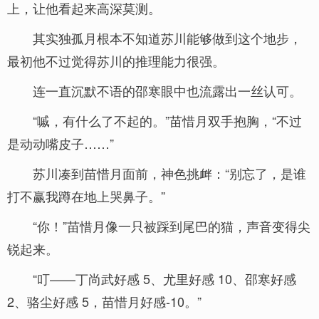
上，让他看起来高深莫测。
其实独孤月根本不知道苏川能够做到这个地步，
最初他不过觉得苏川的推理能力很强。
连一直沉默不语的邵寒眼中也流露出一丝认可。
“嘁，有什么了不起的。”苗惜月双手抱胸，“不过
是动动嘴皮子……”
苏川凑到苗惜月面前，神色挑衅：“别忘了，是谁
打不赢我蹲在地上哭鼻子。”
“你！”苗惜月像一只被踩到尾巴的猫，声音变得尖
锐起来。
“叮——丁尚武好感 5、尤里好感 10、邵寒好感
2、骆尘好感 5，苗惜月好感-10。”