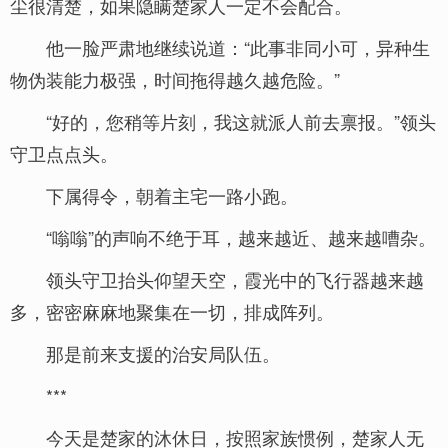
尘很清楚，如果隐瞒楚家人一定不会配合。
他一脸严肃地继续说道：“此事非同小可，异种生
物伪装能力极强，时间拖得越久越危险。”
“好的，您稍等片刻，我这就派人前去禀报。”领头
守卫点点头。
下属得令，朝着主宅一路小跑。
“嗡嗡”的声响不绝于耳，越来越近、越来越嘈杂。
领头守卫抬头仰望天空，霞光中的飞行器越来越
多，密密麻麻地聚集在一切，排成阵列。
那是前来支援的治安局队伍。
***
今天是楚家的沐休日，按照家族惯例，楚家人无