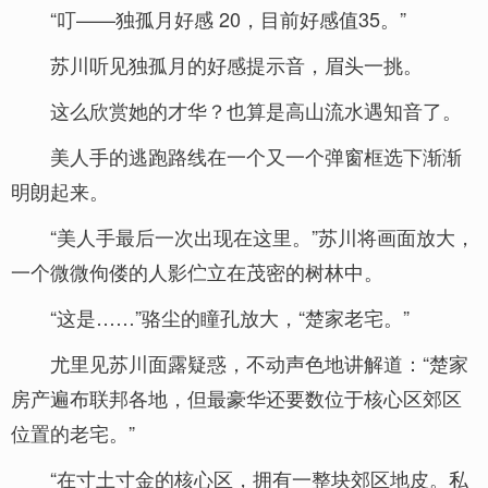
“叮——独孤月好感 20，目前好感值35。”
苏川听见独孤月的好感提示音，眉头一挑。
这么欣赏她的才华？也算是高山流水遇知音了。
美人手的逃跑路线在一个又一个弹窗框选下渐渐
明朗起来。
“美人手最后一次出现在这里。”苏川将画面放大，
一个微微佝偻的人影伫立在茂密的树林中。
“这是……”骆尘的瞳孔放大，“楚家老宅。”
尤里见苏川面露疑惑，不动声色地讲解道：“楚家
房产遍布联邦各地，但最豪华还要数位于核心区郊区
位置的老宅。”
“在寸土寸金的核心区，拥有一整块郊区地皮。私