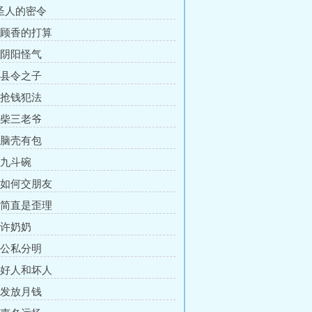
 圣人的密令
章 顾香的打算
章 阴阳怪气
章 县令之子
章 抢钱犯法
章 柴三老爷
章 脑壳有包
 九斗碗
章 如何交朋友
章 简直是歪理
 许奶奶
章 公私分明
章 好人和坏人
章 发放月钱