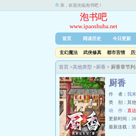
亲，欢迎光临泡书吧！
泡书吧
www.ipaoshuba.net
首页
阅读历史
今日更新
玄幻魔法
武侠修真
都市言情
历
首页
>
其他类型
>
厨香
> 厨香章节列
厨香
作 者：
我
类 别：其他
动 作：
直达
更新时间：2026-
最新连载：
第