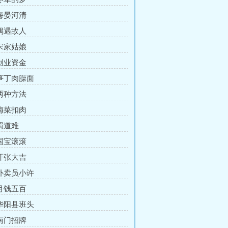
 海晏河清
 偶遇故人
 宋家姑娘
 创业资金
 笋丁肉臊面
 两种方法
 梅菜扣肉
 蜀道难
 国宝滚滚
 开张大吉
 外卖员小许
 月钱五百
 华阳县班头
 南门招牌