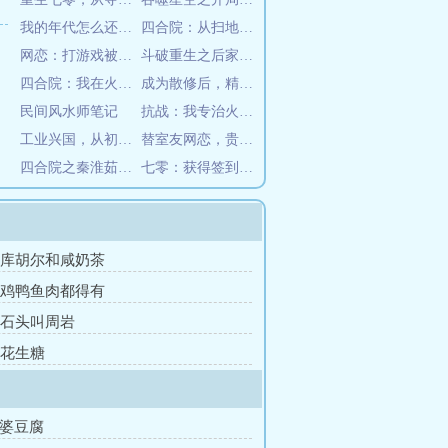
我的年代怎么还有四合院
四合院：从扫地僧开始
网恋：打游戏被年下路人王缠上了
斗破重生之后家族兴旺
四合院：我在火红年代挣外汇
成为散修后，精神状态好多了
民间风水师笔记
抗战：我专治火力不足恐惧症
工业兴国，从初级工程师开始
替室友网恋，贵族学院少爷追着亲
四合院之秦淮茹很旺夫
七零：获得签到系统后，下乡躺赢
章 库胡尔和咸奶茶
章 鸡鸭鱼肉都得有
章 石头叫周岩
 花生糖
麻婆豆腐