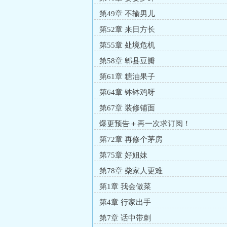
第49章 不输男儿
第52章 来日方长
第55章 处境危机
第58章 郫县豆瓣
第61章 糖油果子
第64章 钵钵鸡呀
第67章 装修铺面
爆更预告＋再一次求订阅！
第72章 再修个茅房
第75章 好姐妹
第78章 柴家人更难
第1章 我会做菜
第4章 行家出手
第7章 话中带刺