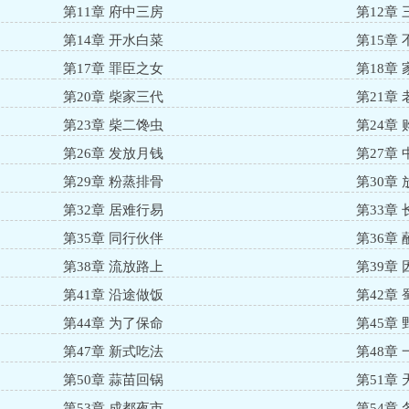
第11章 府中三房
第12章
第14章 开水白菜
第15章
第17章 罪臣之女
第18章
第20章 柴家三代
第21章
第23章 柴二馋虫
第24章
第26章 发放月钱
第27章
第29章 粉蒸排骨
第30章
第32章 居难行易
第33章
第35章 同行伙伴
第36章
第38章 流放路上
第39章
第41章 沿途做饭
第42章
第44章 为了保命
第45章
第47章 新式吃法
第48章
第50章 蒜苗回锅
第51章
第53章 成都夜市
第54章