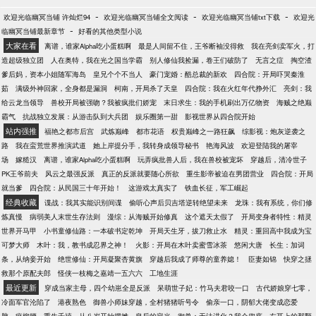
-
-
-
欢迎光临幽冥当铺 许灿烂94
欢迎光临幽冥当铺全文阅读
欢迎光临幽冥当铺txt下载
欢迎光
-
临幽冥当铺最新章节
好看的其他类型小说
大家在看
离谱，谁家Alpha吃小蛋糕啊
最是人间留不住，王爷断袖没得救
我在亮剑卖军火，打
造超级独立团
人在奥特，我在光之国当学霸
别人修仙我捡漏，卷王们破防了
无言之症
掏空渣
爹后妈，资本小姐随军海岛
皇兄个个不当人
豪门宠婚：酷总裁的新欢
四合院：开局吓哭秦淮
茹
满级外神回家，全身都是漏洞
柯南，开局杀了天皇
四合院：我在火红年代挣外汇
亮剑：我
给云龙当领导
兽校开局被强吻？我被疯批们娇宠
末日求生：我的手机刷出万亿物资
海贼之绝巅
霸气
抗战独立发展：从游击队到大兵团
娱乐圈第一甜
影视世界从四合院开始
站内强推
福艳之都市后宫
武炼巅峰
都市花语
权贵巅峰之一路狂飙
综影视：炮灰逆袭之
路
我在蛮荒世界推演武道
她上岸提分手，我转身成领导秘书
艳海风波
欢迎登陆我的屠宰
场
嫁糙汉
离谱，谁家Alpha吃小蛋糕啊
玩弄疯批兽人后，我在兽校被宠坏
穿越后，清冷世子
PK王爷前夫
风云之最强反派
真正的反派就要随心所欲
重生影帝被迫在男团营业
四合院：开局
就当爹
四合院：从民国三十年开始！
这游戏太真实了
铁血长征，军工崛起
经典收藏
谍战：我其实能识别间谍
偷听心声后贝吉塔逆转绝望未来
龙珠：我有系统，你们修
炼真慢
病弱美人末世生存法则
漫综：从海贼开始修真
这个遮天太假了
开局变身者特性：精灵
世界开马甲
小书童修仙路：一本破书定乾坤
开局天生牙，拔刀救止水
精灵：重回高中我成为宝
可梦大师
木叶：我，教书成忍界之神！
火影：开局在木叶卖蜜雪冰茶
悠闲大唐
长生：加词
条，从纳妾开始
绝世修仙：开局凝聚杏黄旗
穿越后我成了师尊的童养媳！
臣妻如锦
快穿之拯
救那个原配夫郎
怪侠一枝梅之嘉靖一五六六
工地生涯
最近更新
穿成当家主母，四个幼崽全是反派
呆萌世子妃：竹马夫君咬一口
古代娇娘穿七零，
冷面军官沦陷了
港夜熟色
御兽小师妹穿越，全村猪猪听号令
偷亲一口，阴郁大佬变成恋爱