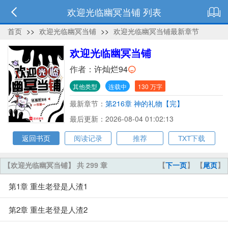
欢迎光临幽冥当铺 列表
首页
>>
欢迎光临幽冥当铺
>>
欢迎光临幽冥当铺最新章节
欢迎光临幽冥当铺
作者：
许灿烂94
其他类型
连载中
130 万字
最新章节：
第216章 神的礼物【完】
最后更新：2026-08-04 01:02:13
返回书页
阅读记录
推荐
TXT下载
【欢迎光临幽冥当铺】 共 299 章
【
下一页
】 【
尾页
】
第1章 重生老登是人渣1
第2章 重生老登是人渣2