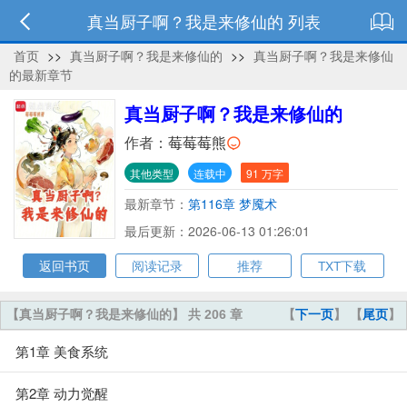
真当厨子啊？我是来修仙的 列表
首页
>>
真当厨子啊？我是来修仙的
>>
真当厨子啊？我是来修仙
的最新章节
真当厨子啊？我是来修仙的
作者：
莓莓莓熊
其他类型
连载中
91 万字
最新章节：
第116章 梦魇术
最后更新：2026-06-13 01:26:01
返回书页
阅读记录
推荐
TXT下载
【真当厨子啊？我是来修仙的】 共 206 章
【
下一页
】 【
尾页
】
第1章 美食系统
第2章 动力觉醒