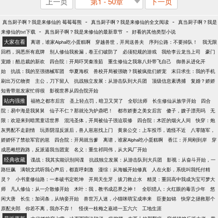
上一页
第1 - 50章
下一页
-
-
真当厨子啊？我是来修仙的 莓莓莓熊
真当厨子啊？我是来修仙的全文阅读
真当厨子啊？我是
-
-
来修仙的txt下载
真当厨子啊？我是来修仙的最新章节
好看的其他类型小说
大家在看
离谱，谁家Alpha吃小蛋糕啊
穿越兽世，开局送兽夫
序列公路：不要掉队！
我无限
回档，洞悉所有底牌
别人修仙我捡漏，卷王们破防了
必须犯规的游戏
我给李云龙当上司
豪门
宠婚：酷总裁的新欢
四合院：开局吓哭秦淮茹
重生修仙之我靠八卦带飞自己
御兽从进化开
始
抗战：我的至强德械军团
华夏海权
兽校开局被强吻？我被疯批们娇宠
末日求生：我的手机
刷出万亿物资
主公，刀下留人
抗战独立发展：从游击队到大兵团
顶级信息素诱捕
复婚？娇娇
知青带崽发家忙得很
影视世界从四合院开始
站内强推
福艳之都市后宫
圣上轻点罚，暗卫又哭了
全职法师
长生修仙从族学开始
四合
院：易中海是我舅舅
仙子不仁？那就沦为炉鼎吧！
都市娇妻之美女后宫
傻子，嫂子漂亮吗
无
限：欢迎来到暗黑童话世界
混沌圣体，开局被仙子强迫双修
四合院：木匠的烟火人间
快穿：炮
灰男配不走剧情
玩弄阴湿反派后，兽人崽崽找上门
黄泉公交：上车投币，诡怪不近
八零随军，
娇娇怀了禁欲军官的崽
四合院：开局就当爹
离谱，谁家Alpha吃小蛋糕啊
香江：开局刚到岸
穿
成恶雌想跑路，反派逼我当团宠
名义：重生祁同伟，从大风厂开始
经典收藏
谍战：我其实能识别间谍
抗战独立发展：从游击队到大兵团
影视：从奋斗开始，一
路狂飙
满朝文武听我心声后，都直呼刺激
漫综：从海贼开始修真
人在火影，系统叫我托付精
灵？
小书童修仙路：一本破书定乾坤
开局天生牙，拔刀救止水
精灵：重回高中我成为宝可梦大
师
凡人修仙：从一介散修开始
木叶：我，教书成忍界之神！
全职猎人：火红眼的毒舌少年
悠
闲大唐
长生：加词条，从纳妾开始
兽世万人迷，小猫咪萌宝成串来
臣妻如锦
快穿之拯救那个
原配夫郎
你若不离，我亦不弃！
怪侠一枝梅之嘉靖一五六六
工地生涯