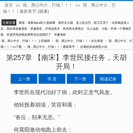
首页
>>
我，黑心中介，打钱！！！
>>
我，黑心中介，打
上官猪蹄
钱！！！最新章节
(目录)
大家在看
离谱，谁家Alpha吃小蛋糕啊
都市女儿国
圣上轻点罚，暗卫又哭了
玩弄疯批兽人
后，我在兽校被宠坏
穿越兽世，开局送兽夫
民间风水师笔记
凡人仙葫
斗破：开局一个青铜宝
箱
穿成早死的炮灰师尊后社恐摆烂了
华夏海权
-
-
我，黑心中介，打钱！！！ 上官猪蹄
我，黑心中介，打钱！！！全文阅读
我，黑心中介，打
-
-
钱！！！txt下载
我，黑心中介，打钱！！！最新章节
好看的其他类型小说
第257章 【南宋】李世民接任务，天胡
开局！
上一章
书 页
下一章
阅读记录
李世民在现代治好了病，此时正意气风发。
他轻抚着胡须，笑容和蔼：
“各位，别来无恙。”
何晨阳激动地跑上前去：