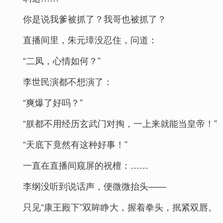
你是说我爹被抓了？我哥也被抓了？
直播间里，朱元璋没忍住，问道：
“二凤，心情如何？”
李世民演都不想演了：
“爽爆了好吗？”
“朕都不用经历玄武门对掏，一上来就能当皇帝！”
“天底下竟然有这种好事！”
一直在直播间窥屏的祝檀：……
李纲没听到说话声，便微微抬头——
只见“康王殿下”双眸睁大，握着拳头，抿紧双唇。