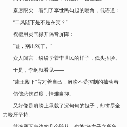
秦愿眼尖，看到了李世民勾起的嘴角，低语道：
“二凤陛下是不是在笑？”
祝檀用灵气撑开隔音屏障：
“嘘，别出戏了。”
众人闻言，纷纷学着李世民的样子，低头捂脸。
于是，李纲就看见——
“康王殿下”背对着自己，肩膀不受控制的抽动着。
仿佛悲伤过度，情难自抑。
又好像是肩膀上承载了沉甸甸的担子，却拼尽全
力咬牙坚持。
就连殿下身边的几个随从，也能“急主子之所急，