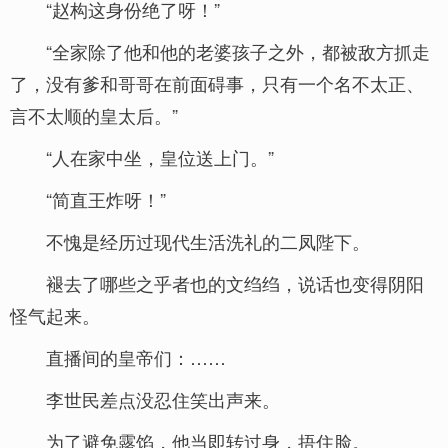
“赵构这身份绝了呀！”
“全家除了他和他的老婆孩子之外，都被敌方抓走
了，没有爹和哥哥在前面碍事，只有一个名不太正、
言不太顺的皇太后。”
“人在家中坐，皇位送上门。”
“简直王炸呀！”
不愧是经历过现代生活洗礼的二凤陛下。
褪去了哪些之乎者也的文绉绉，说话也变得阴阳
怪气起来。
直播间的皇帝们：……
李世民差点没忍住笑出声来。
为了避免露馅，他当即转过身，捂住脸。