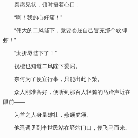
秦愿见状，顿时捂着心口：
“啊！我的心好痛！”
“伟大的二凤陛下，竟要委屈自己冒充那个软脚
虾！”
“太折辱陛下了！”
祝檀也知道二凤陛下委屈。
奈何为了便宜行事，只能出此下策。
众人刚准备好，便听到那百人轻骑的马蹄声近在
眼前——
为首之人身量雄壮，燕颌虎须。
他遥遥见到李世民站在驿站门口，便飞马而来。