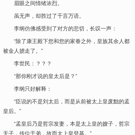
眉眼之间情绪浓烈。
虽无声，却胜过了千言万语。
李纲仿佛感受到了对方的悲切，长叹一声：
“除了康王殿下您和您的家眷之外，皇族其余人都
被金人掳走了。”
李世民：？？？
“那你刚才说的皇太后是？”
李纲只好解释：
“臣说的不是刘太后，而是从前被太上皇废黜的孟
皇后。”
“孟皇后乃是哲宗发妻，本是太上皇的嫂子，哲宗
无子，传位于弟，故而太上皇登基。”