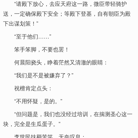
“请殿下放心，去应天府这一路，微臣带轻骑护
送，一定确保殿下安全；等殿下登基，自有朝臣为殿
下出谋划策！”
“至于他们……”
笨手笨脚，不要也罢！
何晨阳挠头，睁着茫然又清澈的眼睛：
“我们是不是被嫌弃了？”
祝檀肯定点头：
“不用怀疑，是的。”
“但问题是，我们也没经过培训，在揣测圣心这一
块，完全是生瓜蛋子。”
李世民扶额苦笑，无奈叹息：