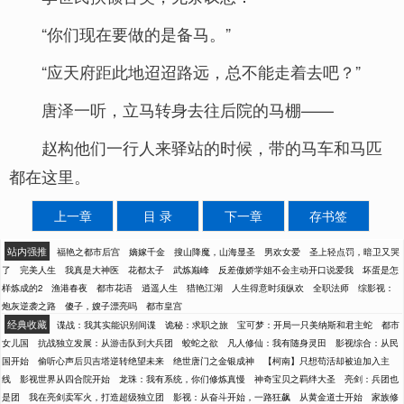
“你们现在要做的是备马。”
“应天府距此地迢迢路远，总不能走着去吧？”
唐泽一听，立马转身去往后院的马棚——
赵构他们一行人来驿站的时候，带的马车和马匹
都在这里。
上一章
目 录
下一章
存书签
站内强推
福艳之都市后宫
嫡嫁千金
搜山降魔，山海显圣
男欢女爱
圣上轻点罚，暗卫又哭
了
完美人生
我真是大神医
花都太子
武炼巅峰
反差傲娇学姐不会主动开口说爱我
坏蛋是怎
样炼成的2
渔港春夜
都市花语
逍遥人生
猎艳江湖
人生得意时须纵欢
全职法师
综影视：
炮灰逆袭之路
傻子，嫂子漂亮吗
都市皇宫
经典收藏
谍战：我其实能识别间谍
诡秘：求职之旅
宝可梦：开局一只美纳斯和君主蛇
都市
女儿国
抗战独立发展：从游击队到大兵团
蛟蛇之欲
凡人修仙：我有随身灵田
影视综合：从民
国开始
偷听心声后贝吉塔逆转绝望未来
绝世唐门之金银成神
【柯南】只想苟活却被迫加入主
线
影视世界从四合院开始
龙珠：我有系统，你们修炼真慢
神奇宝贝之羁绊大圣
亮剑：兵团也
是团
我在亮剑卖军火，打造超级独立团
影视：从奋斗开始，一路狂飙
从黄金道士开始
家族修