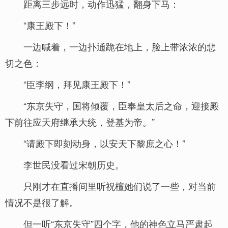
距离三步远时，动作迅猛，翻身下马：
“康王殿下！”
一边喊着，一边扑通跪在地上，脸上带浓浓的悲
切之色：
“臣李纲，拜见康王殿下！”
“东京失守，国将倾覆，臣奉皇太后之命，迎接殿
下前往应天府继承大统，登基为帝。”
“请殿下即刻动身，以安天下黎庶之心！”
李世民没看过宋朝历史。
只刚才在直播间里听祝檀她们说了一些，对当前
情况不是很了解。
但一听“东京失守”四个字，他的神色立马严肃起