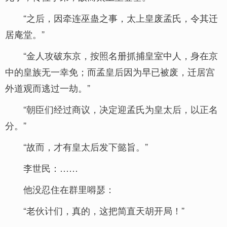
“之后，因牵连巫蛊之事，太上皇废孟氏，令其迁
居庵堂。”
“金人攻破东京，按照名册抓捕皇室中人，身在京
中的皇族无一幸免；而孟皇后因为早已被废，迁居宫
外道观而逃过一劫。”
“朝臣们经过商议，决定迎孟氏为皇太后，以正名
分。”
“故而，才有皇太后发下懿旨。”
李世民：……
他没忍住在群里嘚瑟：
“老伙计们，真的，这把简直天胡开局！”