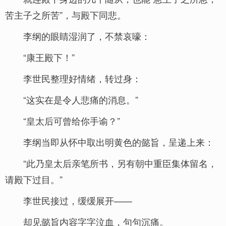
苦主子之所苦”，与殿下同悲。
李纲的眼睛湿润了，不禁哀嚎：
“康王殿下！”
李世民整理好情绪，转过身：
“这实在是令人悲痛的消息。”
“皇太后可曾给你手谕？”
李纲当即从怀中取出明黄色的懿旨，呈递上来：
“此乃皇太后亲笔所书，另有朝中重臣集体留名，
请殿下过目。”
李世民接过，缓缓展开——
却见懿旨内容字字泣血，句句沉痛。