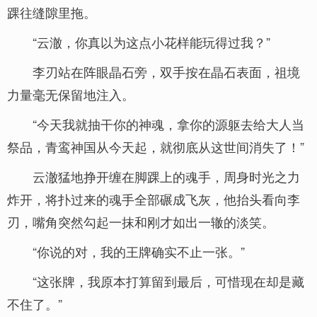
踝往缝隙里拖。
“云澈，你真以为这点小花样能玩得过我？”
李刃站在阵眼晶石旁，双手按在晶石表面，祖境
力量毫无保留地注入。
“今天我就抽干你的神魂，拿你的源躯去给大人当
祭品，青鸾神国从今天起，就彻底从这世间消失了！”
云澈猛地挣开缠在脚踝上的魂手，周身时光之力
炸开，将扑过来的魂手全部碾成飞灰，他抬头看向李
刃，嘴角突然勾起一抹和刚才如出一辙的淡笑。
“你说的对，我的王牌确实不止一张。”
“这张牌，我原本打算留到最后，可惜现在却是藏
不住了。”