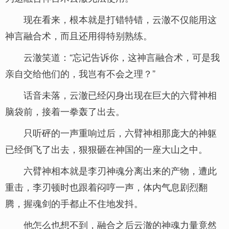
现在看来，根本就是打错特错，云澈不仅能用这
神言融合术，而且还用得特别熟练。
云澈笑道：“忘记告诉你，这神言融合术，可是我
亲自交给他们的，我岂有不会之理？”
话音未落，云澈已经闪身出现在巨大的六臂神相
脑袋前，接着一拳轰了出去。
只听砰的一声重响过后，六臂神相那庞大的神躯
已经倒飞了出去，狠狠砸在神国的一座大山之中。
六臂神相本就是李刃神魂分离出来的产物，遭此
重击，李刃顿时也跟着闷哼一声，体内气息剧烈翻
腾，握魂剑的手都止不住地发抖。
他怎么也想不到，融合之后云澈的神魂力量竟然