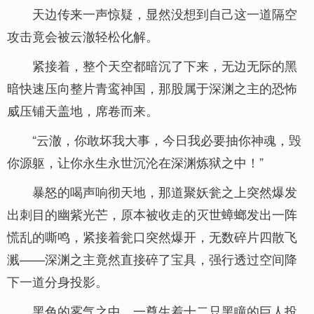
天边传来一声惊疑，显然没想到自己这一道隔空
攻击竟会被云澈轻松化解。
紧接着，整个天空都暗沉了下来，无边无际的黑
暗快速压向整片青鸾神国，那股属于深渊之主的恐怖
威压铺天盖地，席卷而来。
“云澈，你敢坏我大事，今日我必要抽你神魂，毁
你源躯，让你永生永世沉沦在深渊炼狱之中！”
暴怒的喝声响彻天地，那道聚妖瓮之上突然爆发
出刺目的幽紫光芒，原本被收走的灭世蟑螂发出一阵
慌乱的嘶鸣，紧接着瓮口突然爆开，无数碎片四散飞
溅——深渊之主竟然直接碎了宝具，强行透过空间降
下一道分身投影。
黑色的雾气之中，一尊生着十二只黑瞳的巨人投