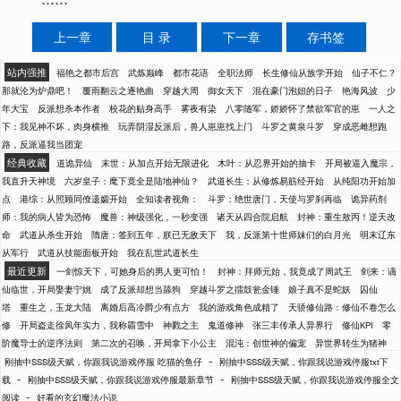
上一章
目 录
下一章
存书签
站内强推
福艳之都市后宫
武炼巅峰
都市花语
全职法师
长生修仙从族学开始
仙子不仁？
那就沦为炉鼎吧！
覆雨翻云之逐艳曲
穿越大周
御女天下
混在豪门泡妞的日子
艳海风波
少
年大宝
反派想杀本作者
校花的贴身高手
雾夜有染
八零随军，娇娇怀了禁欲军官的崽
一人之
下：我见神不坏，肉身横推
玩弄阴湿反派后，兽人崽崽找上门
斗罗之黄泉斗罗
穿成恶雌想跑
路，反派逼我当团宠
经典收藏
道诡异仙
末世：从加点开始无限进化
木叶：从忍界开始的抽卡
开局被逼入魔宗，
我直升天神境
六岁皇子：麾下竟全是陆地神仙？
武道长生：从修炼易筋经开始
从纯阳功开始加
点
港综：从照顾同僚遗孀开始
全知读者视角：
斗罗：绝世唐门，天使与罗刹再临
诡异药剂
师：我的病人皆为恐怖
魔兽：神级强化，一秒变强
诸天从四合院启航
封神：重生敖丙！逆天改
命
武道从杀生开始
隋唐：签到五年，朕已无敌天下
我，反派第十世师妹们的白月光
明末辽东
从军行
武道从技能面板开始
我在乱世武道长生
最近更新
一剑惊天下，可她身后的男人更可怕！
封神：拜师元始，我竟成了周武王
剑来：谪
仙临世，开局娶妻宁姚
成了反派却想当舔狗
穿越斗罗之擂鼓瓮金锤
娘子真不是蛇妖
囚仙
塔
重生之，玉龙大陆
离婚后高冷爵少有点方
我的游戏角色成精了
天骄修仙路：修仙不卷怎么
修
开局盗走徐凤年实力，我称霸雪中
神戮之主
鬼道修神
张三丰传承人异界行
修仙KPI
零
阶魔导士的逆序法则
第二次的召唤，开局拿下小公主
混沌：创世神的偏宠
异世界转生为猪神
-
刚抽中SSS级天赋，你跟我说游戏停服 吃猫的鱼仔
刚抽中SSS级天赋，你跟我说游戏停服txt下
-
-
载
刚抽中SSS级天赋，你跟我说游戏停服最新章节
刚抽中SSS级天赋，你跟我说游戏停服全文
-
阅读
好看的玄幻魔法小说