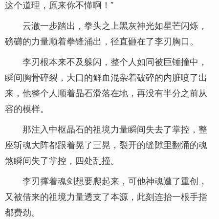
这个道理，原来你不懂啊！”
云澈一步踏出，拳头之上黑灰神光如星芒闪烁，
磅礴的力量顺着拳锋涌出，径直砸在了李刃胸口。
李刃根本来不及躲闪，整个人如同被巨锤撞中，
瞬间胸骨碎裂，大口的鲜血混杂着破碎的内脏喷了出
来，他整个人顺着晶石滑落在地，再没有半分之前从
容的模样。
那注入中枢晶石的祖境力量瞬间失去了掌控，整
座斩魂大阵都跟着晃了三晃，裂开的缝隙里翻涌的魂
煞瞬间失了掌控，四处乱撞。
李刃撑着魂剑想要爬起来，可他神魂遭了重创，
又被借来的祖境力量透支了本源，此刻连抬一根手指
都费劲。