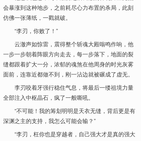
会暴涨到这种地步，之前耗尽心力布置的杀局，此刻
仿佛一张薄纸，一戳就破。
“李刃，你败了！”
云澈声如惊雷，震得整个斩魂大殿嗡鸣作响，他
一步一步朝着阵眼方向走去，每一步落下，地面的裂
缝都跟着扩大一分，浓郁的魂煞在他周身的时光灰雾
面前，连靠近都做不到，刚一沾边就被碾成了虚无。
李刃咬着牙强行稳住气息，将最后一缕祖境力量
全部注入中枢晶石，疯了一般嘶吼。
“不可能！我的筹划明明是天衣无缝，背后更是有
深渊之主的支持，我怎么可能会输？”
“李刃，枉你也是穿越者，自己强大才是真的强大