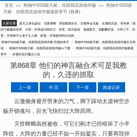
首页
>>
刚抽中SSS级天赋，你跟我说游戏停服
>>
刚抽中SSS级
吃猫的鱼仔
天赋，你跟我说游戏停服最新章节
(目录)
大家在看
遮天之身化战仙
无限沸腾
系统赋我长生，活着终会无敌
全属性武道
哥布林：我
的子嗣遍布世界
大明：开局成为锦衣卫
洪荒：我为器祖
退婚那天，我麒麟护道，大帝三千
洪
荒：开局绝不让老子立人教
影视：开局获得阿尔法狗
-
刚抽中SSS级天赋，你跟我说游戏停服 吃猫的鱼仔
刚抽中SSS级天赋，你跟我说游戏停服全文阅
-
-
读
刚抽中SSS级天赋，你跟我说游戏停服txt下载
刚抽中SSS级天赋，你跟我说游戏停服最新
-
章节
好看的玄幻魔法小说
第868章 他们的神言融合术可是我教
的，久违的抓取
上一章
书 页
下一章
阅读记录
云澈侧身避开劈来的刀气，脚下踩动太虚神空步
躲开锁魂勾，目光飞快扫过大阵四周。
灭世蟑螂虽然被收，可它们刚才已经啃坏了小半
阵纹，大阵的力量已经不如一开始凝实，只要再毁掉