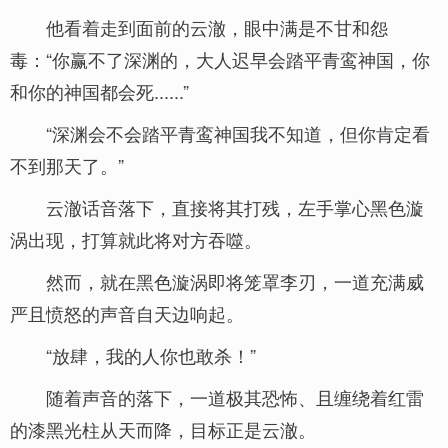
他看着走到面前的云澈，眼中满是不甘和怨
毒：“你赢不了深渊的，大人迟早会踏平青鸾神国，你
和你的神国都会死......”
“深渊会不会踏平青鸾神国我不知道，但你肯定看
不到那天了。”
云澈话音落下，直接将其打残，左手掌心黑色漩
涡出现，打算就此将对方吞噬。
然而，就在黑色漩涡即将笼罩李刃，一道充满威
严且愤怒的声音自天边响起。
“放肆，我的人你也敢杀！”
随着声音的落下，一道极其恐怖、且缠绕着红雷
的漆黑光柱从天而降，目标正是云澈。