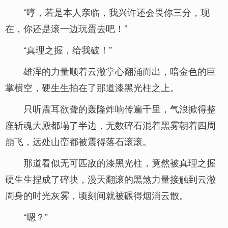
“哼，若是本人亲临，我兴许还会畏你三分，现
在，你还是滚一边玩蛋去吧！”
“真理之握，给我破！”
雄浑的力量顺着云澈掌心翻涌而出，暗金色的巨
掌横空，硬生生拍在了那道漆黑光柱之上。
只听震耳欲聋的轰隆炸响传遍千里，气浪掀得整
座斩魂大殿都塌了半边，无数碎石混着黑雾朝着四周
崩飞，远处山峦都被震得落石滚滚。
那道看似无可匹敌的漆黑光柱，竟然被真理之握
硬生生捏成了碎块，漫天翻滚的黑煞力量接触到云澈
周身的时光灰雾，顷刻间就被碾得烟消云散。
“嗯？”