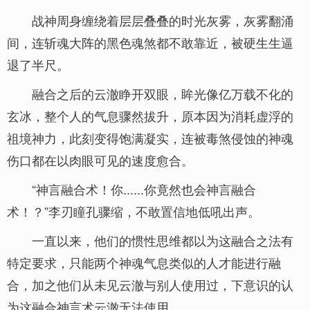
战神周身缠绕着层层叠叠的时光灰雾，灰雾翻涌
间，连斩魂大阵的黑色魂煞都不敢靠近，被硬生生逼
退了半尺。
融合之后的云澈睁开双眼，眸光像亿万载不化的
玄冰，整个人的气息骤然拔升，原本因为消耗虚浮的
祖境神力，此刻变得饱满凝实，连被毒煞侵蚀的神魂
伤口都在以肉眼可见的速度愈合。
“神言融合术！你......你竟然也会神言融合
术！？”李刃瞳孔骤缩，不敢置信地低吼出声。
一直以来，他们的惯性思维都以为这融合之法有
特定要求，只能两个神魂气息类似的人才能进行融
合，加之他们从未见云澈与别人使用过，下意识的认
为这融合神言术云澈无法使用。