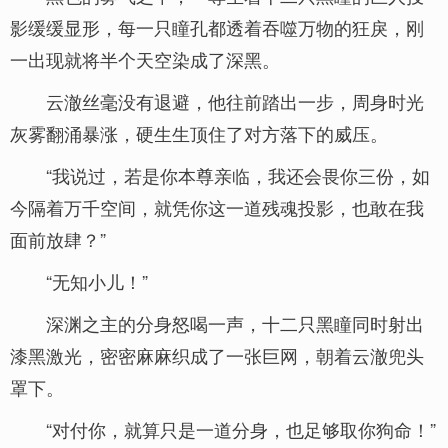
影缓缓显形，每一只瞳孔都透着吞噬万物的狂戾，刚
一出现就将半个天空染成了深黑。
云澈丝毫没有退避，他往前踏出一步，周身时光
灰雾翻涌暴涨，硬生生顶住了对方落下的威压。
“我说过，若是你本尊亲临，我还会畏你三份，如
今隔着万千空间，就凭你这一道残魂投影，也敢在我
面前放肆？”
“无知小儿！”
深渊之主的分身怒喝一声，十二只黑瞳同时射出
漆黑激光，密密麻麻织成了一张巨网，朝着云澈兜头
罩下。
“对付你，就算只是一道分身，也足够取你狗命！”