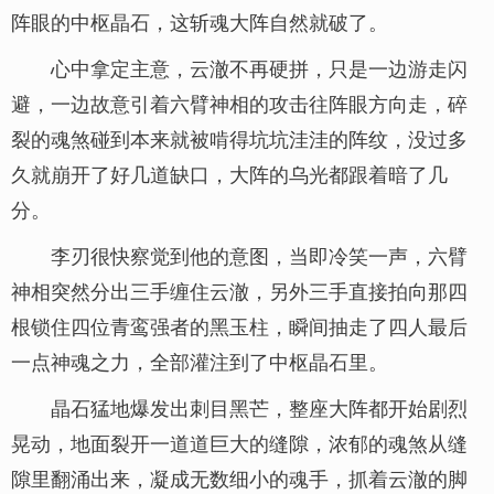
阵眼的中枢晶石，这斩魂大阵自然就破了。
心中拿定主意，云澈不再硬拼，只是一边游走闪
避，一边故意引着六臂神相的攻击往阵眼方向走，碎
裂的魂煞碰到本来就被啃得坑坑洼洼的阵纹，没过多
久就崩开了好几道缺口，大阵的乌光都跟着暗了几
分。
李刃很快察觉到他的意图，当即冷笑一声，六臂
神相突然分出三手缠住云澈，另外三手直接拍向那四
根锁住四位青鸾强者的黑玉柱，瞬间抽走了四人最后
一点神魂之力，全部灌注到了中枢晶石里。
晶石猛地爆发出刺目黑芒，整座大阵都开始剧烈
晃动，地面裂开一道道巨大的缝隙，浓郁的魂煞从缝
隙里翻涌出来，凝成无数细小的魂手，抓着云澈的脚