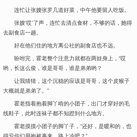
连忙让张嫂张罗几道好菜，中午他要留人吃饭。
张嫂‘哎’了声，连忙去清点食材，不够的话，她得
去副食店一趟。
好在他们住的地方离公社的副食店也不远。
吩咐完，霍老整个注意力就都在两娃身上，“哎
哟，长这么俊，谁是哥哥，谁是弟弟哟？
让我猜猜，这个沉稳的应该是哥哥，这个皮猴子
大概就是弟弟了。”
霍老指着抱着脚丫啃的小团子，出门才穿好的毛
线鞋子，此时连袜子都不知蹬到什么地方。
霍老摸摸小团子的脚丫子，“还好，是暖和的，也
得亏你们用抱被裹来，路上冷吧？”