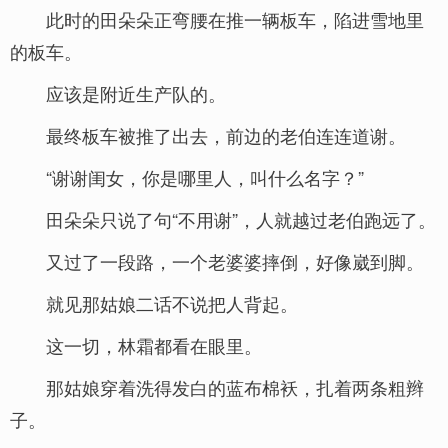
此时的田朵朵正弯腰在推一辆板车，陷进雪地里
的板车。
应该是附近生产队的。
最终板车被推了出去，前边的老伯连连道谢。
“谢谢闺女，你是哪里人，叫什么名字？”
田朵朵只说了句“不用谢”，人就越过老伯跑远了。
又过了一段路，一个老婆婆摔倒，好像崴到脚。
就见那姑娘二话不说把人背起。
这一切，林霜都看在眼里。
那姑娘穿着洗得发白的蓝布棉袄，扎着两条粗辫
子。