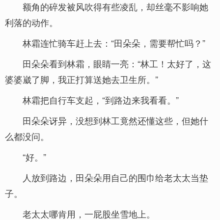
额角的碎发被风吹得有些凌乱，却丝毫不影响她
利落的动作。
林霜连忙骑车赶上去：“田朵朵，需要帮忙吗？”
田朵朵看到林霜，眼睛一亮：“林工！太好了，这
婆婆崴了脚，我正打算送她去卫生所。”
林霜把自行车支起，“到路边来我看看。”
田朵朵讶异，没想到林工竟然还懂这些，但她什
么都没问。
“好。”
人放到路边，田朵朵用自己的围巾给老太太当垫
子。
老太太哪肯用，一屁股坐雪地上。