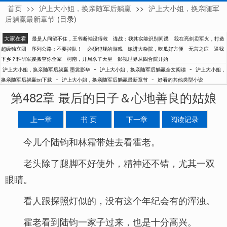
首页
>>
沪上大小姐，换亲随军后躺赢
>>
沪上大小姐，换亲随军
墨裳影华
后躺赢最新章节
(目录)
大家在看
最是人间留不住，王爷断袖没得救
谍战：我其实能识别间谍
我在亮剑卖军火，打造
超级独立团
序列公路：不要掉队！
必须犯规的游戏
嫁进大杂院，吃瓜好方便
无言之症
逼我
下乡？科研军嫂搬空你全家
柯南，开局杀了天皇
影视世界从四合院开始
-
-
沪上大小姐，换亲随军后躺赢 墨裳影华
沪上大小姐，换亲随军后躺赢全文阅读
沪上大小姐，
-
-
换亲随军后躺赢txt下载
沪上大小姐，换亲随军后躺赢最新章节
好看的其他类型小说
第482章 最后的日子＆心地善良的姑娘
上一章
书 页
下一章
阅读记录
今儿个陆钧和林霜带娃去看霍老。
老头除了腿脚不好使外，精神还不错，尤其一双
眼睛。
看人跟探照灯似的，没有这个年纪会有的浑浊。
霍老看到陆钧一家子过来，也是十分高兴。