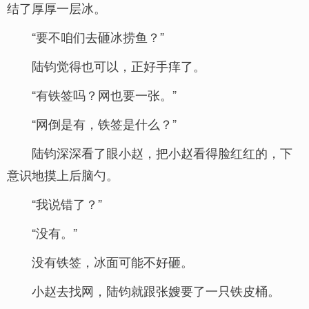
结了厚厚一层冰。
“要不咱们去砸冰捞鱼？”
陆钧觉得也可以，正好手痒了。
“有铁签吗？网也要一张。”
“网倒是有，铁签是什么？”
陆钧深深看了眼小赵，把小赵看得脸红红的，下
意识地摸上后脑勺。
“我说错了？”
“没有。”
没有铁签，冰面可能不好砸。
小赵去找网，陆钧就跟张嫂要了一只铁皮桶。