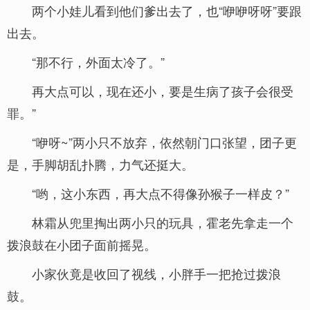
两个小娃儿看到他们爹出去了，也“咿咿呀呀”要跟
出去。
“那不行，外面太冷了。”
再大点可以，现在还小，要是生病了孩子会很受
罪。”
“咿呀~”两小只不放弃，依然朝门口张望，团子更
是，手脚胡乱扑腾，力气还挺大。
“哟，这小东西，再大点不得像孙猴子一样皮？”
林霜从兜里掏出两小只的玩具，霍老先拿走一个
拨浪鼓在小团子面前摇晃。
小家伙竟是收回了视线，小胖手一把抢过拨浪
鼓。