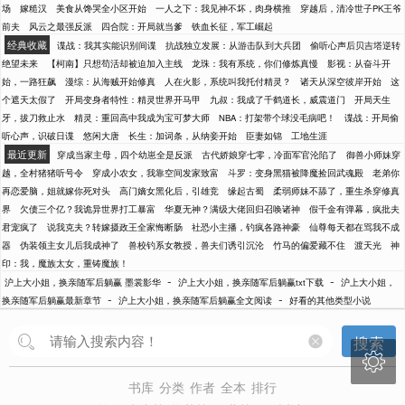
场
嫁糙汉
美食从馋哭全小区开始
一人之下：我见神不坏，肉身横推
穿越后，清冷世子PK王爷
前夫
风云之最强反派
四合院：开局就当爹
铁血长征，军工崛起
经典收藏
谍战：我其实能识别间谍
抗战独立发展：从游击队到大兵团
偷听心声后贝吉塔逆转
绝望未来
【柯南】只想苟活却被迫加入主线
龙珠：我有系统，你们修炼真慢
影视：从奋斗开
始，一路狂飙
漫综：从海贼开始修真
人在火影，系统叫我托付精灵？
诸天从深空彼岸开始
这
个遮天太假了
开局变身者特性：精灵世界开马甲
九叔：我成了千鹤道长，威震道门
开局天生
牙，拔刀救止水
精灵：重回高中我成为宝可梦大师
NBA：打架带个球没毛病吧！
谍战：开局偷
听心声，识破日谍
悠闲大唐
长生：加词条，从纳妾开始
臣妻如锦
工地生涯
最近更新
穿成当家主母，四个幼崽全是反派
古代娇娘穿七零，冷面军官沦陷了
御兽小师妹穿
越，全村猪猪听号令
穿成小农女，我靠空间发家致富
斗罗：变身黑猫被降魔捡回武魂殿
老弟你
再恋爱脑，姐就嫁你死对头
高门嫡女黑化后，引雄竞
缘起古蜀
柔弱师妹不舔了，重生杀穿修真
界
欠债三个亿？我诡异世界打工暴富
华夏无神？满级大佬回归召唤诸神
假千金有弹幕，疯批夫
君宠疯了
说我克夫？转嫁摄政王全家悔断肠
社恐小主播，钓疯各路神豪
仙尊每天都在骂我不成
器
伪装领主女儿后我成神了
兽校钓系女教授，兽夫们诱引沉沦
竹马的偏爱藏不住
渡天光
神
印：我，魔族太女，重铸魔族！
-
-
沪上大小姐，换亲随军后躺赢 墨裳影华
沪上大小姐，换亲随军后躺赢txt下载
沪上大小姐，
-
-
换亲随军后躺赢最新章节
沪上大小姐，换亲随军后躺赢全文阅读
好看的其他类型小说
搜索

书库
分类
作者
全本
排行