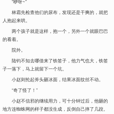
“咿呀~”
林霜先检查他们的尿布，发现还是干爽的，就把
人抱起来哄。
两个孩子就是这样，抱一个，另外一个就眼巴巴
的看着。
院外。
陆钧不知去哪借来了铁签子，他力气也大，铁签
子一落下，马上就留下一个坑。
小赵则抡起斧头砸冰面，结果冰面纹丝不动。
“奇了怪了！”
小赵不信邪的继续用力，可十分钟过后，他砸的
地方连蜘蛛网的样子都没生成，反倒自己摔了几跤。