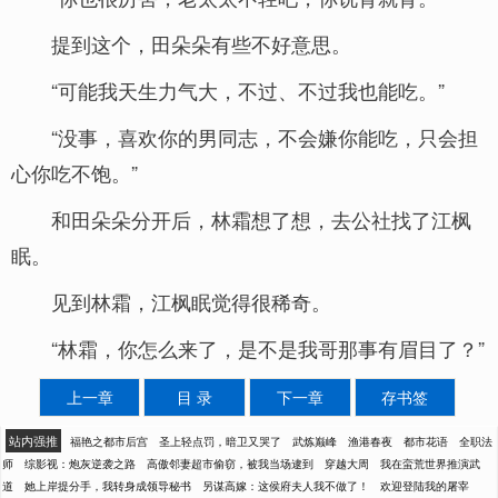
提到这个，田朵朵有些不好意思。
“可能我天生力气大，不过、不过我也能吃。”
“没事，喜欢你的男同志，不会嫌你能吃，只会担
心你吃不饱。”
和田朵朵分开后，林霜想了想，去公社找了江枫
眠。
见到林霜，江枫眠觉得很稀奇。
“林霜，你怎么来了，是不是我哥那事有眉目了？”
上一章
目 录
下一章
存书签
站内强推
福艳之都市后宫
圣上轻点罚，暗卫又哭了
武炼巅峰
渔港春夜
都市花语
全职法
师
综影视：炮灰逆袭之路
高傲邻妻超市偷窃，被我当场逮到
穿越大周
我在蛮荒世界推演武
道
她上岸提分手，我转身成领导秘书
另谋高嫁：这侯府夫人我不做了！
欢迎登陆我的屠宰