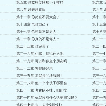
第五章 你觉得姜绪那小子咋样
第六章 
第八章 越来越喜欢
第九章 
第十一章 你简直不要太会了
第十二章
第十四章 气你自己？
第十五章
第十七章 你还是不是男人！
第十八章
第二十章 你真的不是坏人？
第二十一
第二十三章 你完蛋了
第二十四
第二十六章 住嘴，胡说什么呢
第二十七
第二十九章 可以和你交个朋友吗
第三十章
第三十二章 将她绑起来
第三十三
第三十五章 那就是90块钱啊！
第三十六
第三十八章 他一个小伙子哪里会
第三十九
第四十一章 考古队不搜，咱们搜
第四十二
第四十四章 你就没有什么话要问我吗？
第四十五
第四十七章 走，去比划比划！
第四十八