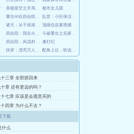
吞噬星空之开局获得浑源级传承
都市女儿国
重生60在四合院当孩子王
乱世：小区保洁工资二百五！
诸天：从千禧港片开始
顶级信息素诱捕
四合院：我在火红年代挣外汇
斗破重生之后家族兴旺
四合院：风流村医，捅娄子
逢灯纪
快穿：漂亮万人迷每天都在修罗场
配角上位，听说你老婆很香
十三章 全部抓回来
十章 还有更远的吗？
十七章 应该是会愿意买的
十四章 为什么不去？
文下载
凭什么