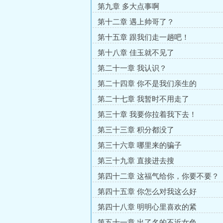
第九章 多大点事啊
第十二章 遇上帅哥了？
第十五章 跟我们走一趟吧！
第十八章 佳玉就不见了
第二十一章 我认识？
第二十四章 你不是我们亲生的
第二十七章 我暂时不用走了
第三十章 我要你拉着我下去！
第三十三章 积分都没了
第三十六章 哪里来的骗子
第三十九章 直接进去搜
第四十二章 这福气给你，你要不要？
第四十五章 你怎么对我这么好
第四十八章 明明心里喜欢的紧
第五十一章 出了名的不近女色