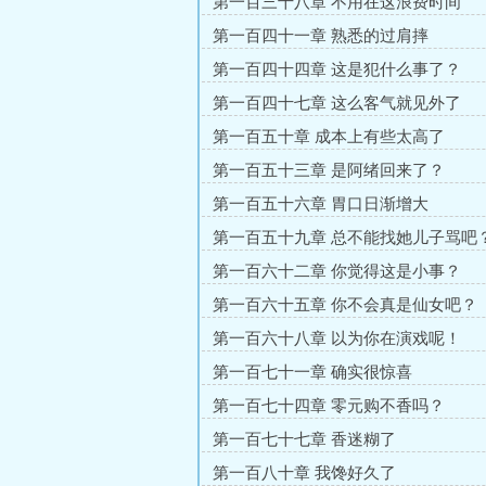
第一百三十八章 不用在这浪费时间
第一百四十一章 熟悉的过肩摔
第一百四十四章 这是犯什么事了？
第一百四十七章 这么客气就见外了
第一百五十章 成本上有些太高了
第一百五十三章 是阿绪回来了？
第一百五十六章 胃口日渐增大
第一百五十九章 总不能找她儿子骂吧
第一百六十二章 你觉得这是小事？
第一百六十五章 你不会真是仙女吧？
第一百六十八章 以为你在演戏呢！
第一百七十一章 确实很惊喜
第一百七十四章 零元购不香吗？
第一百七十七章 香迷糊了
第一百八十章 我馋好久了