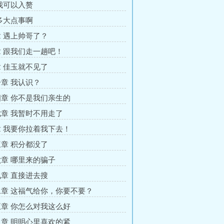
我可以入赘
多大点事啊
 遇上帅哥了？
 跟我们走一趟吧！
 佳玉就不见了
章 我认识？
章 你不是我们亲生的
章 我暂时不用走了
 我要你拉着我下去！
章 积分都没了
章 哪里来的骗子
章 直接进去搜
章 这福气给你，你要不要？
章 你怎么对我这么好
章 明明心里喜欢的紧