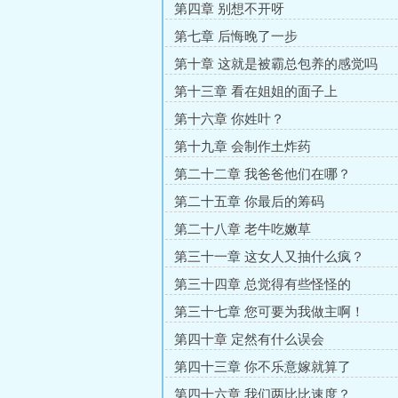
第四章 别想不开呀
第七章 后悔晚了一步
第十章 这就是被霸总包养的感觉吗
第十三章 看在姐姐的面子上
第十六章 你姓叶？
第十九章 会制作土炸药
第二十二章 我爸爸他们在哪？
第二十五章 你最后的筹码
第二十八章 老牛吃嫩草
第三十一章 这女人又抽什么疯？
第三十四章 总觉得有些怪怪的
第三十七章 您可要为我做主啊！
第四十章 定然有什么误会
第四十三章 你不乐意嫁就算了
第四十六章 我们两比比速度？