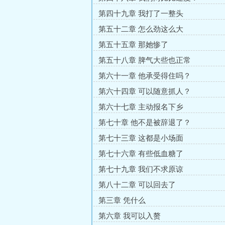
第四十九章 我打了一整头
第五十二章 怎么劲这么大
第五十五章 那她惨了
第五十八章 脾气大些也正常
第六十一章 他承受得住吗？
第六十四章 可以随意抓人？
第六十七章 主动报名下乡
第七十章 他不是被辞退了？
第七十三章 这都是小场面
第七十六章 有些低血糖了
第七十九章 我们不求原谅
第八十二章 可以回去了
第三章 凭什么
第六章 我可以入赘