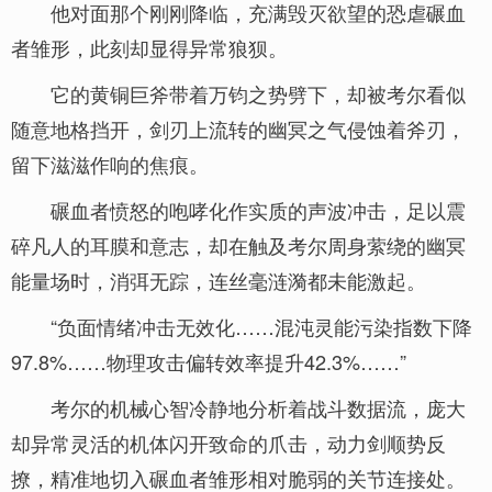
他对面那个刚刚降临，充满毁灭欲望的恐虐碾血
者雏形，此刻却显得异常狼狈。
它的黄铜巨斧带着万钧之势劈下，却被考尔看似
随意地格挡开，剑刃上流转的幽冥之气侵蚀着斧刃，
留下滋滋作响的焦痕。
碾血者愤怒的咆哮化作实质的声波冲击，足以震
碎凡人的耳膜和意志，却在触及考尔周身萦绕的幽冥
能量场时，消弭无踪，连丝毫涟漪都未能激起。
“负面情绪冲击无效化……混沌灵能污染指数下降
97.8%……物理攻击偏转效率提升42.3%……”
考尔的机械心智冷静地分析着战斗数据流，庞大
却异常灵活的机体闪开致命的爪击，动力剑顺势反
撩，精准地切入碾血者雏形相对脆弱的关节连接处。