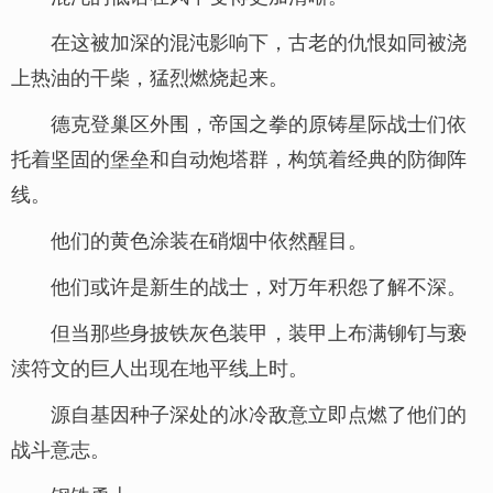
在这被加深的混沌影响下，古老的仇恨如同被浇
上热油的干柴，猛烈燃烧起来。
德克登巢区外围，帝国之拳的原铸星际战士们依
托着坚固的堡垒和自动炮塔群，构筑着经典的防御阵
线。
他们的黄色涂装在硝烟中依然醒目。
他们或许是新生的战士，对万年积怨了解不深。
但当那些身披铁灰色装甲，装甲上布满铆钉与亵
渎符文的巨人出现在地平线上时。
源自基因种子深处的冰冷敌意立即点燃了他们的
战斗意志。