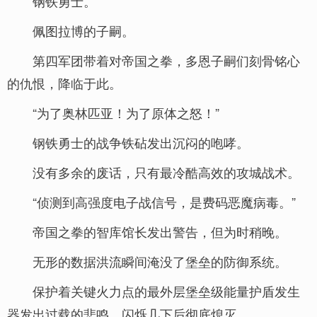
钢铁勇士。
佩图拉博的子嗣。
第四军团带着对帝国之拳，多恩子嗣们刻骨铭心
的仇恨，降临于此。
“为了奥林匹亚！为了原体之怒！”
钢铁勇士的战争铁砧发出沉闷的咆哮。
没有多余的废话，只有最冷酷高效的攻城战术。
“侦测到高强度电子战信号，是费码恶魔病毒。”
帝国之拳的智库馆长发出警告，但为时稍晚。
无形的数据洪流瞬间淹没了堡垒的防御系统。
保护着关键火力点的最外层堡垒级能量护盾发生
器发出过载的悲鸣，闪烁几下后彻底熄灭。