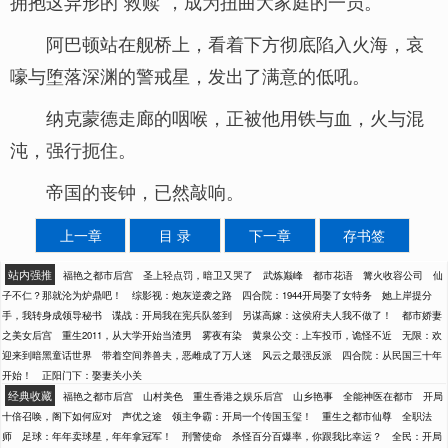
拥抱这异形的“救赎”，成为扭曲大家庭的一员。
阿巴顿站在舰桥上，看着下方彻底陷入火海，哀
嚎与堕落深渊的警戒星，发出了满意的低吼。
纳克蒙德走廊的咽喉，正被他用铁与血，火与混
沌，强行扼住。
帝国的丧钟，已然敲响。
上一章
目 录
下一章
存书签
站内强推
福艳之都市后宫
圣上轻点罚，暗卫又哭了
武炼巅峰
都市花语
篝火收容公司
仙
子不仁？那就沦为炉鼎吧！
综影视：炮灰逆袭之路
四合院：1944开局娶了女特务
她上岸提分
手，我转身成领导秘书
谍战：开局我在宪兵队签到
另谋高嫁：这侯府夫人我不做了！
都市娇妻
之美女后宫
重生2011，从大学开始当渣男
雾夜有染
黄泉公交：上车投币，诡怪不近
无限：欢
迎来到暗黑童话世界
带着空间养兽夫，恶雌成了万人迷
风云之最强反派
四合院：从民国三十年
开始！
正阳门下：娶妻关小关
经典收藏
福艳之都市后宫
山村美色
重生香港之娱乐后宫
山乡艳事
全能神医在都市
开局
十倍召唤，阁下如何应对
声优之途
领主争霸：开局一个传国玉玺！
重生之都市仙尊
全职法
师
足球：年年卖球星，年年拿冠军！
刑警使命
杀怪百分百爆率，你跟我比幸运？
全民：开局