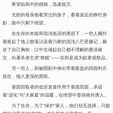
希望如风中的残烛，迅速熄灭。
无助的母亲抱着哭泣的孩子，看着逼近的狰狞身
影，眼中只剩下绝望。
在生存的本能和混沌低语的诱惑下，一些人颤抖
着捡起了地上散落沾染着污秽的混沌八芒星徽记，戴
在了自己胸前，口中念诵起自己都不理解的亵渎祷
文，向屠杀者乞求“救赎”——实则是成为奴隶或祭品。
另一些人，则被阴影中伸出带着吸盘的四指利爪
抓住，拖入更深的黑暗。
基因窃取者的低语直接作用于基因层面，承诺
着“进化”与“大家庭”的温暖，在绝望中显得格外诱人。
为了生存，为了“保护”家人，他们别无选择，只能