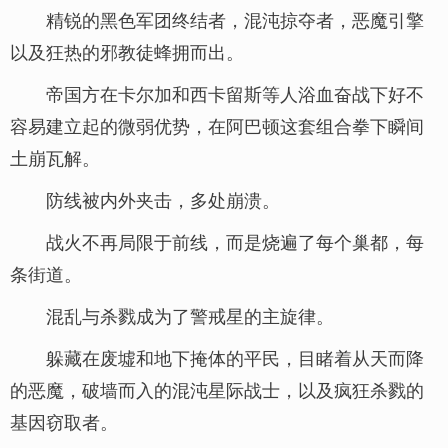
精锐的黑色军团终结者，混沌掠夺者，恶魔引擎
以及狂热的邪教徒蜂拥而出。
帝国方在卡尔加和西卡留斯等人浴血奋战下好不
容易建立起的微弱优势，在阿巴顿这套组合拳下瞬间
土崩瓦解。
防线被内外夹击，多处崩溃。
战火不再局限于前线，而是烧遍了每个巢都，每
条街道。
混乱与杀戮成为了警戒星的主旋律。
躲藏在废墟和地下掩体的平民，目睹着从天而降
的恶魔，破墙而入的混沌星际战士，以及疯狂杀戮的
基因窃取者。