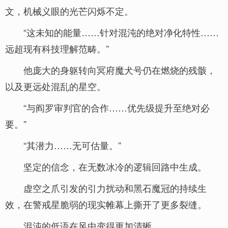
文，机械义眼的光芒闪烁不定。
“这未知的能量……针对混沌的绝对净化特性……
远超现有科技理解范畴。”
他庞大的身躯转向冥府魔犬号仍在燃烧的残骸，
以及更远处混乱的星空。
“与阎罗审判官的合作……优先级提升至绝对必
要。”
“其潜力……无可估量。”
坚定的信念，在无数冰冷的逻辑回路中生成。
虚空之爪引发的引力扰动和黑石魔冠的持续生
效，在警戒星脆弱的现实帷幕上撕开了更多裂缝。
混沌的低语在风中变得更加清晰。