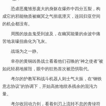
恐虐恶魔雏形庞大的身躯在爆炸中四分五裂，构
成它的邪能物质被幽冥之气彻底湮灭，连回归亚空间
的机会都没有。
周围的放血鬼受到波及，在幽冥能量的余波中痛
苦地哀嚎扭曲化为飞灰。
战场为之一静。
幸存的黄铜凶兽战士看着他们召唤的“神之使者”被
如此轻易地摧毁，眼中的狂热首次被恐惧取代。
考尔的护教军和战斗机器人则士气大振，在“钢铁
意志协议”的协调下，开始高效地绞杀残余的混沌力
量。
考尔收回动力剑，看着剑刃上流转不息的青绿符