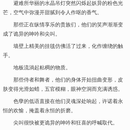
避难所华丽的水晶吊灯突然闪烁起妖异的粉色光
芒，空气中弥漫开甜腻到令人作呕的香气。
那些正在纵情享乐的贵族们，他们的笑声渐渐变
成了诡异的呻吟和尖叫。
墙壁上精美的挂毯仿佛活了过来，化作缠绕的触
手。
地板流淌起粘稠的物质。
那些侍者和舞者，他们的身体开始扭曲变形，皮
肤变得光滑如蜡，五官模糊，眼神空洞而充满诱惑。
色孽的低语直接在他们灵魂深处响起，许诺着永
恒的欢愉，掩盖着永恒的折磨。
尖叫很快被更诡异的呻吟和狂喜的呼喊取代。