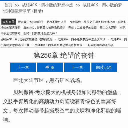
首页
>>
战锤40K：四小贩的梦想神选
>>
战锤40K：四小贩的梦
飞舞的流光
想神选最新章节
(目录)
大家在看
混在豪门泡妞的日子
肥水不流外人田
乡春满艳
斗罗之开局签到女神小舞
截教扫
地仙的诸天修行
真的拴Q，娇软美人被怪物抱着哄
亮剑：二道贩子的抗日
重生之大涅磐
全职
高手之双职传奇
全民：我的领地全是女神！
-
-
战锤40K：四小贩的梦想神选 飞舞的流光
战锤40K：四小贩的梦想神选全文阅读
战锤40K：四
-
-
小贩的梦想神选txt下载
战锤40K：四小贩的梦想神选最新章节
好看的网游动漫小说
第256章 绝望的丧钟
上一章
书 页
下一章
阅读记录
巨北大陆节区，黑石矿区战场。
贝利撒留·考尔庞大的机械身躯如同移动的堡垒，
义肢手臂所化的高频动力剑缠绕着青绿色的幽冥符
文，每次挥动都带起撕裂空气的尖啸和净化邪能的嗤
响。