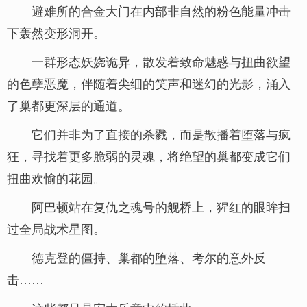
避难所的合金大门在内部非自然的粉色能量冲击
下轰然变形洞开。
一群形态妖娆诡异，散发着致命魅惑与扭曲欲望
的色孽恶魔，伴随着尖细的笑声和迷幻的光影，涌入
了巢都更深层的通道。
它们并非为了直接的杀戮，而是散播着堕落与疯
狂，寻找着更多脆弱的灵魂，将绝望的巢都变成它们
扭曲欢愉的花园。
阿巴顿站在复仇之魂号的舰桥上，猩红的眼眸扫
过全局战术星图。
德克登的僵持、巢都的堕落、考尔的意外反
击……