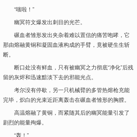
“嗤啦！”
幽冥符文爆发出刺目的光芒。
碾血者雏形发出夹杂着难以置信的痛苦咆哮，它
那由熔融黄铜和凝固血液构成的手臂，竟被硬生生斩
断。
断口处没有鲜血，只有被幽冥之力彻底“净化”后残
留的灰烬和迅速黯淡下去的邪能光点。
考尔没有停歇，另一只机械臂的多管热熔枪充能
完毕，炽白的光束近距离轰击在碾血者雏形的胸膛。
高温熔融了黄铜，而紧随其后的幽冥能量引发了
剧烈的能量殉爆。
“轰！”