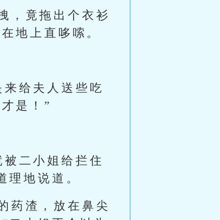
拽，竟拖出个衣衫
瘫在地上直哆嗦。
是来给夫人送些吃
才是！”
就被二小姐给拦住
道理地说道。
的药渣，放在鼻尖