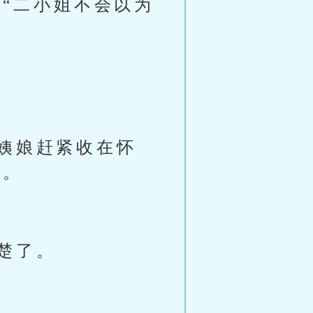
“二小姐不会以为
姨娘赶紧收在怀
来。
楚了。