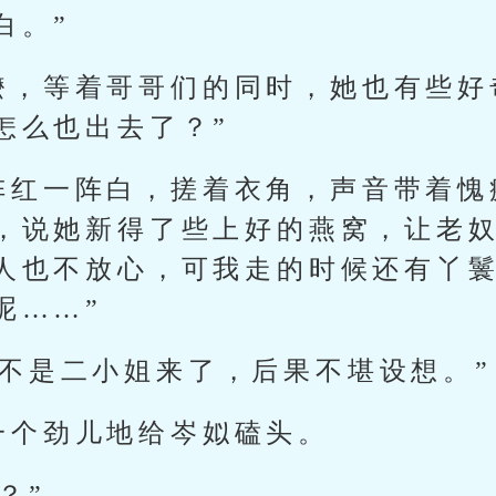
白。”
嬷，等着哥哥们的同时，她也有些好
怎么也出去了？”
阵红一阵白，搓着衣角，声音带着愧
，说她新得了些上好的燕窝，让老
人也不放心，可我走的时候还有丫
呢……”
若不是二小姐来了，后果不堪设想。”
一个劲儿地给岑姒磕头。
？”