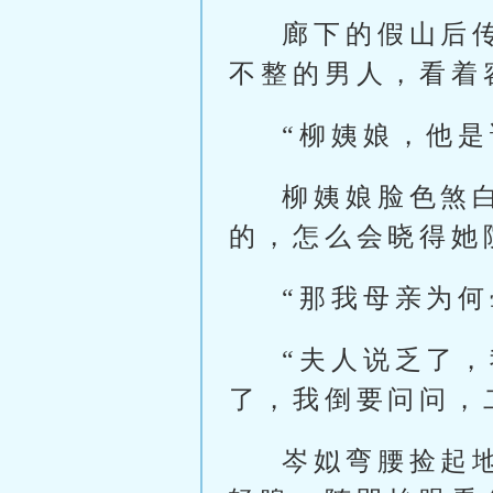
廊下的假山后
不整的男人，看着
“柳姨娘，他
柳姨娘脸色煞
的，怎么会晓得她
“那我母亲为何
“夫人说乏了
了，我倒要问问，
岑姒弯腰捡起