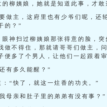
意的柳姨娘，她就是知道此事，才敢
算要做主，这府里也有少爷们呢，还
干的？”
，眼神扫过柳姨娘那张得意的脸，突
我做不得住，那就请哥哥们做主，
子便多了个男人，让他们一起跟着审
还有多久能醒？”
道：“快了，就这一炷香的功夫。”
“我母亲和肚子里的弟弟有没有事？”