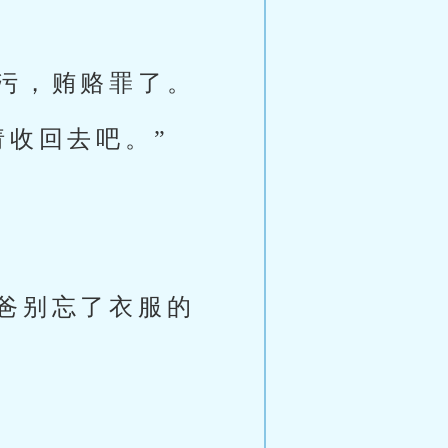
污，贿赂罪了。
请收回去吧。”
爸别忘了衣服的