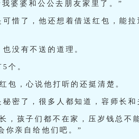
着我婆婆和公公去朋友家里了。”
是可惜了，他还想着借送红包，能拉
，也没有不送的道理。
有5个。
个红包，心说他打听的还挺清楚。
是秘密了，很多人都知道，容师长和
局长，孩子们都不在家，压岁钱总不
会你亲自给他们吧。”