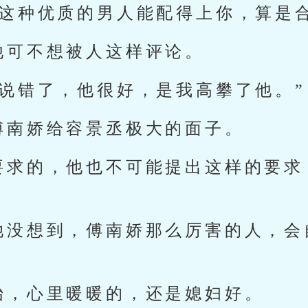
就这种优质的男人能配得上你，算是
他可不想被人这样评论。
姐说错了，他很好，是我高攀了他。”
傅南娇给容景丞极大的面子。
要求的，他也不可能提出这样的要求
她没想到，傅南娇那么厉害的人，会
抬，心里暖暖的，还是媳妇好。