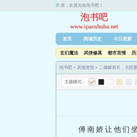
亲，欢迎光临泡书吧！
泡书吧
www.ipaoshuba.net
首页
阅读历史
今日更新
玄幻魔法
武侠修真
都市言情
历
泡书吧
>
其他类型
>
二婚嫁首长，大院
主题模式：
傅南娇让他们