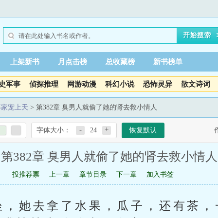
上架新书
月点击榜
总收藏榜
新书榜单
史军事
侦探推理
网游动漫
科幻小说
恐怖灵异
散文诗词
婆家宠上天
> 第382章 臭男人就偷了她的肾去救小情人
-
+
字体大小：
24
恢复默认
第382章 臭男人就偷了她的肾去救小情人
投推荐票
上一章
章节目录
下一章
加入书签
坐，她去拿了水果，瓜子，还有茶，