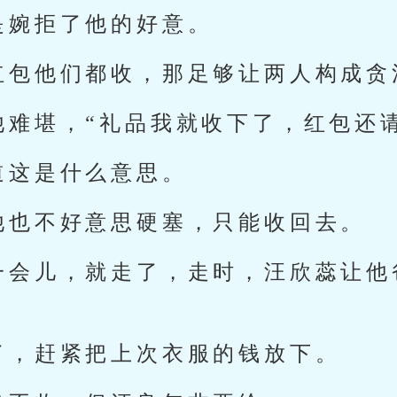
是婉拒了他的好意。
红包他们都收，那足够让两人构成贪
他难堪，“礼品我就收下了，红包还
道这是什么意思。
他也不好意思硬塞，只能收回去。
一会儿，就走了，走时，汪欣蕊让他
了，赶紧把上次衣服的钱放下。