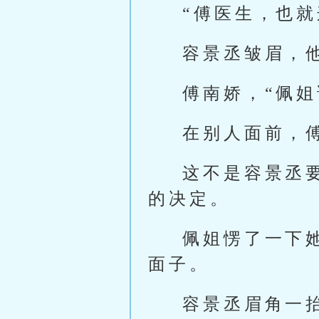
“傅医生，也
容景丞皱眉，
傅南娇，“佩
在别人面前，
这不是容景丞
的决定。
佩姐愣了一下
面子。
容景丞眉角一