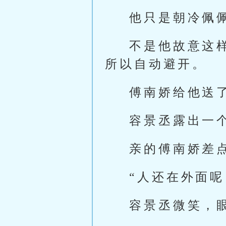
他只是朝冷佩
不是他故意这
所以自动避开。
傅南娇给他送
容景丞露出一
亲的傅南娇差
“人还在外面呢
容景丞微笑，