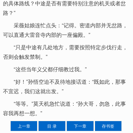
的具体路线？中途是否有需要特别注意的机关或者岔
路？”
采薇姑娘连忙点头：“记得。密道内部并无岔路，
可以直通大雷音寺内部的一座偏殿。”
“只是中途有几处地方，需要按照特定步伐行走，
否则会触发禁制。”
“这些当年义父都仔细教过我。”
“好！”孙悟空迫不及待地接话道：“既如此，那事
不宜迟，我们这就出发。”
“等等。”莫天机急忙说道：“孙大哥，勿急，此事
容我再想一想。”
上一章
目 录
下一章
存书签