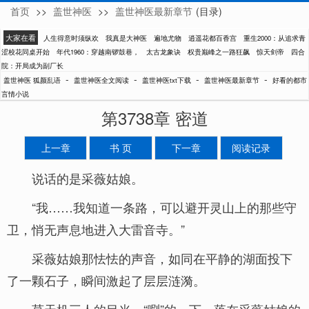
首页
>>
盖世神医
>>
盖世神医最新章节
(目录)
狐颜乱语
大家在看
人生得意时须纵欢
我真是大神医
遍地尤物
逍遥花都百香宫
重生2000：从追求青
涩校花同桌开始
年代1960：穿越南锣鼓巷，
太古龙象诀
权贵巅峰之一路狂飙
惊天剑帝
四合
院：开局成为副厂长
-
-
-
-
盖世神医 狐颜乱语
盖世神医全文阅读
盖世神医txt下载
盖世神医最新章节
好看的都市
言情小说
第3738章 密道
上一章
书 页
下一章
阅读记录
说话的是采薇姑娘。
“我……我知道一条路，可以避开灵山上的那些守
卫，悄无声息地进入大雷音寺。”
采薇姑娘那怯怯的声音，如同在平静的湖面投下
了一颗石子，瞬间激起了层层涟漪。