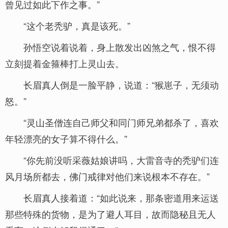
曾见过如此下作之事。”
“这个老秃驴，真是该死。”
孙悟空说着说着，身上散发出凶煞之气，恨不得
立刻提着金箍棒打上灵山去。
长眉真人倒是一脸平静，说道：“猴崽子，无须动
怒。”
“灵山圣僧连自己师父和同门师兄弟都杀了，喜欢
年轻漂亮的女子算不得什么。”
“你先前没听采薇姑娘讲吗，大雷音寺的秃驴们连
风月场所都去，佛门戒律对他们来说根本不存在。”
长眉真人接着道：“如此说来，那条密道用来运送
那些特殊的货物，是为了避人耳目，故而隐秘且无人