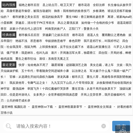
站内强推
福艳之都市后宫
圣上轻点罚，暗卫又哭了
都市花语
全职法师
长生修仙从族学开
始
高傲邻妻超市偷窃，被我当场逮到
御兽：我有独特的捡兽技巧
乡春满艳
谁说没灵根不能修
仙的？
都市娇妻之美女后宫
校花的贴身高手
重生1982：香江财阀名扬世界
离谱，谁家Alpha吃
小蛋糕啊
穿越后，清冷世子PK王爷前夫
风云之最强反派
如何做一个合格的假少爷
逍遥花都百
香宫
农家小子的古代上进日常
柯南里的捡尸人
正阳门下：娶妻关小关
经典收藏
都市极乐后后宫
穿越豪门之娱乐后宫
都市花语
逍遥人生
覆雨翻云之逐艳曲
娱
乐帝国行
艳福不浅
邪意都市
华娱拯救意难平
春色田野
我不是祁厅长，叫我祁书记
四合
院：社会我茂哥，指鼠为鸭
上班摸鱼被抓，反手拉女总裁下水
逍遥山村直播生活
斗罗之人皇传
说
僵尸世界：我是林玖，也叫九叔
港片：开局激活军火库，独霸香江
四合院：开局好感，棒梗
偷鸡送我
重生之都市狂仙
港综：东南亚无冕之王
最近更新
快穿：短命炮灰不死了
颖星璀璨：赵丽颖演艺之路
美女总裁，请上车
文娱：我为
天仙妹妹护航
五十年代：带着随身空间进城奔小康
以法律之名
军火贩子什么鬼？我就一破产厂
长！
官梯：从选调生开始问鼎权力巅峰
潜龙风暴：都市兵王
重生八零，再婚母亲求我割肾救她
孩！
我反派他哥，专薅气运之女！
九九宝贝下山后,八个哥哥排队宠
从收集情绪开始创造我的女
神宇宙
最强战神
举国飞升！十四亿魔修吓哭异界
重生官场：从老干局开始执掌天下
顶级玩家
回归，但是是吟游诗人
女多男少：全世界都想和我谈恋爱
开局上交异世界，我开启修炼时代
淬
刃：士兵的锋芒成长录
-
-
-
-
盖世神医 狐颜乱语
盖世神医txt下载
盖世神医最新章节
盖世神医全文阅读
好看的都市
言情小说
搜索
