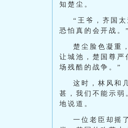
知楚尘。
“王爷，齐国
恐怕真的会开战。
楚尘脸色凝重
让城池，楚国尊严
场残酷的战争。”
这时，林风和
甚，我们不能示弱
地说道。
一位老臣却摇