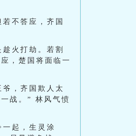
但若不答应，齐国
是趁火打劫。若割
答应，楚国将面临一
王爷，齐国欺人太
一战。” 林风气愤
争一起，生灵涂