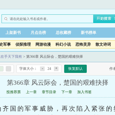
上架新书
月点击榜
总收藏榜
新书榜单
史军事
侦探推理
网游动漫
科幻小说
恐怖灵异
散文诗词
统在手天下我有
> 第366章 风云际会，楚国的艰难抉择
-
+
字体大小：
24
恢复默认
作
第366章 风云际会，楚国的艰难抉择
投推荐票
上一章
章节目录
下一章
加入书签
为齐国的军事威胁，再次陷入紧张的