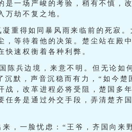
的是一场严峻的考验，稍有不慎，
入万劫不复之地。
氛凝重得如同暴风雨来临前的死寂。
尘，等待着他的决策。楚尘站在殿
在快速权衡着各种利弊。
齐国陈兵边境，来意不明。但无论如
破了沉默，声音沉稳而有力，“如今楚
开战，改革进程必将受阻，楚国多
要任务是通过外交手段，弄清楚齐
出来，一脸忧虑：“王爷，齐国向来