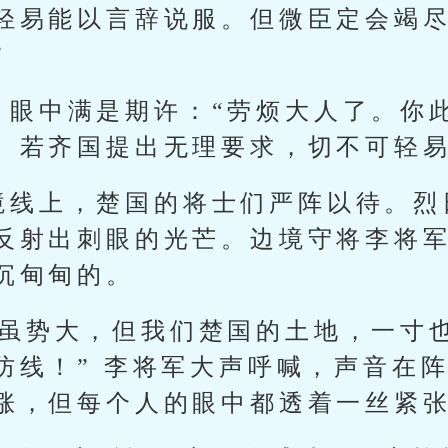
轻易能以言辞说服。但微臣定会竭
”
，眼中满是期许：“劳烦大人了。你
。若齐国提出无理要求，切不可轻易
境线上，楚国的将士们严阵以待。烈
反射出刺眼的光芒。边境守将李将
沉甸甸的。
国虽势大，但我们楚国的土地，一寸
防线！” 李将军大声呼喊，声音在
涨，但每个人的眼中都透着一丝紧