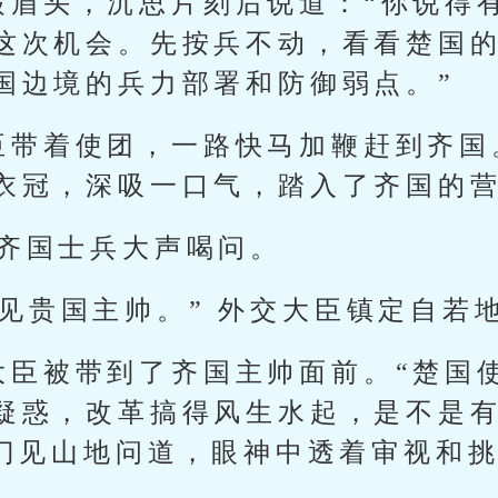
皱眉头，沉思片刻后说道：“你说得
这次机会。先按兵不动，看看楚国
国边境的兵力部署和防御弱点。”
臣带着使团，一路快马加鞭赶到齐国
衣冠，深吸一口气，踏入了齐国的
 齐国士兵大声喝问。
见贵国主帅。” 外交大臣镇定自若
大臣被带到了齐国主帅面前。“楚国
疑惑，改革搞得风生水起，是不是
开门见山地问道，眼神中透着审视和