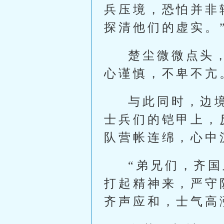
兵压境，恐怕并非
探清他们的虚实。
楚尘微微点头
心谨慎，不卑不亢
与此同时，边
士兵们的铠甲上，
队营帐连绵，心中
“弟兄们，齐
打起精神来，严守
齐声应和，士气高