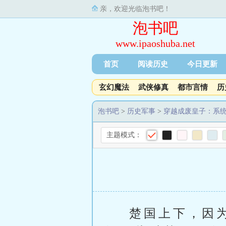
亲，欢迎光临泡书吧！
泡书吧
www.ipaoshuba.net
首页
阅读历史
今日更新
玄幻魔法
武侠修真
都市言情
历
泡书吧
>
历史军事
>
穿越成废皇子：系
主题模式：
楚国上下，因