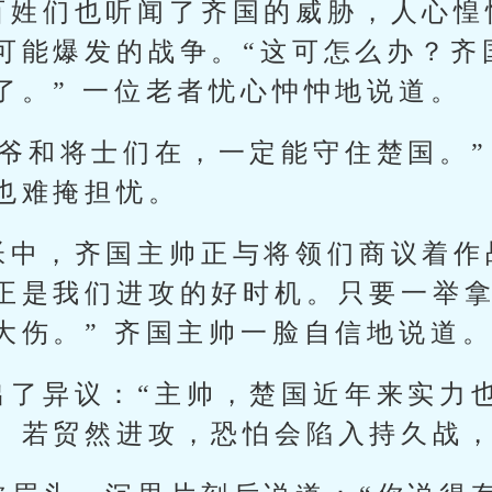
百姓们也听闻了齐国的威胁，人心惶
可能爆发的战争。“这可怎么办？齐
了。” 一位老者忧心忡忡地说道。
王爷和将士们在，一定能守住楚国。”
也难掩担忧。
帐中，齐国主帅正与将领们商议着作
正是我们进攻的好时机。只要一举
大伤。” 齐国主帅一脸自信地说道
出了异议：“主帅，楚国近年来实力
。若贸然进攻，恐怕会陷入持久战，