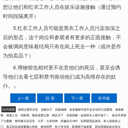
想让他们和红衣工作人员在娱乐设施接触（通过预约
时间段隔离开）
5.红衣工作人员可能是黑衣工作人员污染加深之
后的形态，这个岗位和参观者有更多的正面接触，不
会被调岗意味着结局只有在岗上死去一种（或许是作
为拍卖品？）
6.博物馆也相对更不在意他们的死活，甚至会诱
导他们去看七层和禁书推动他们成为高维存在的奴
仆。』
上一章
目 录
下一章
存书签
站内强推
福艳之都市后宫
花都太子
武炼巅峰
反差傲娇学姐不会主动开口说爱我
渔港春
夜
逍遥人生
综影视：炮灰逆袭之路
御女天下
另谋高嫁：这侯府夫人我不做了！
娱乐开局渣
了大蜜蜜
都市极乐后后宫
斗罗：七杀剑神
穿越抗日1937
玩弄阴湿反派后，兽人崽崽找上
门
真正的反派就要随心所欲
春色田野
给小哥当哥，取黑瞎子做老婆
四合院我的起步有点