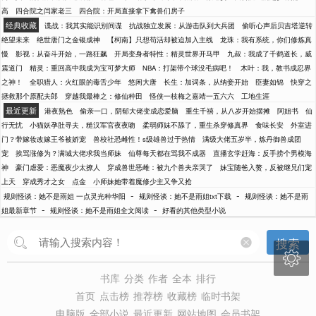
高
四合院之闫家老三
四合院：开局直接拿下禽兽们房子
经典收藏
谍战：我其实能识别间谍
抗战独立发展：从游击队到大兵团
偷听心声后贝吉塔逆转
绝望未来
绝世唐门之金银成神
【柯南】只想苟活却被迫加入主线
龙珠：我有系统，你们修炼真
慢
影视：从奋斗开始，一路狂飙
开局变身者特性：精灵世界开马甲
九叔：我成了千鹤道长，威
震道门
精灵：重回高中我成为宝可梦大师
NBA：打架带个球没毛病吧！
木叶：我，教书成忍界
之神！
全职猎人：火红眼的毒舌少年
悠闲大唐
长生：加词条，从纳妾开始
臣妻如锦
快穿之
拯救那个原配夫郎
穿越我最棒之：修仙种田
怪侠一枝梅之嘉靖一五六六
工地生涯
最近更新
港夜熟色
偷亲一口，阴郁大佬变成恋爱脑
重生千禧，从八岁开始摆摊
阿姐书
仙
行无忧
小猫妖孕肚寻夫，糙汉军官夜夜吻
柔弱师妹不舔了，重生杀穿修真界
食味长安
外室进
门？带嫁妆改嫁王爷被娇宠
兽校社恐雌性！s级雄兽过于热情
满级大佬五岁半，炼丹御兽成团
宠
挨骂涨修为？满城大佬求我当师妹
仙尊每天都在骂我不成器
直播玄学赶海：反手捞个男模海
神
豪门虐爱：恶魔夜少太撩人
穿成兽世恶雌：被九个兽夫亲哭了
妹宝随爸入赘，反被继兄们宠
上天
穿成秀才之女
点金
小师妹她带着魔修少主又争又抢
-
-
规则怪谈：她不是雨姐 一点灵光种华阳
规则怪谈：她不是雨姐txt下载
规则怪谈：她不是雨
-
-
姐最新章节
规则怪谈：她不是雨姐全文阅读
好看的其他类型小说
搜索

书库
分类
作者
全本
排行
首页
点击榜
推荐榜
收藏榜
临时书架
电脑版
全部小说
最近更新
网站地图
会员书架