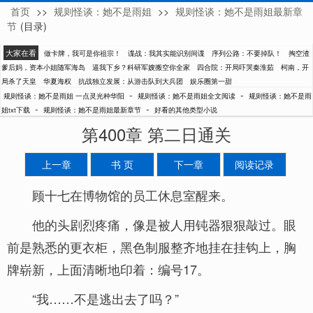
首页
>>
规则怪谈：她不是雨姐
>>
规则怪谈：她不是雨姐最新章
一点灵光种华阳
节
(目录)
大家在看
做卡牌，我可是你祖宗！
谍战：我其实能识别间谍
序列公路：不要掉队！
掏空渣
爹后妈，资本小姐随军海岛
逼我下乡？科研军嫂搬空你全家
四合院：开局吓哭秦淮茹
柯南，开
局杀了天皇
华夏海权
抗战独立发展：从游击队到大兵团
娱乐圈第一甜
-
-
规则怪谈：她不是雨姐 一点灵光种华阳
规则怪谈：她不是雨姐全文阅读
规则怪谈：她不是雨
-
-
姐txt下载
规则怪谈：她不是雨姐最新章节
好看的其他类型小说
第400章 第二日通关
上一章
书 页
下一章
阅读记录
顾十七在博物馆的员工休息室醒来。
他的头剧烈疼痛，像是被人用钝器狠狠敲过。眼
前是熟悉的更衣柜，黑色制服整齐地挂在挂钩上，胸
牌崭新，上面清晰地印着：编号17。
“我……不是逃出去了吗？”