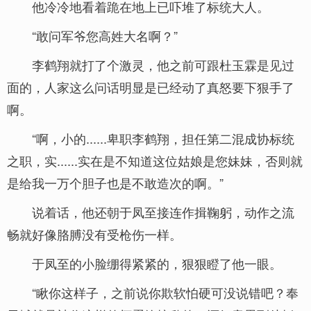
他冷冷地看着跪在地上已吓堆了标统大人。
“敢问军爷您高姓大名啊？”
李鹤翔就打了个激灵，他之前可跟杜玉霖是见过
面的，人家这么问话明显是已经动了真怒要下狠手了
啊。
“啊，小的......卑职李鹤翔，担任第二混成协标统
之职，实......实在是不知道这位姑娘是您妹妹，否则就
是给我一万个胆子也是不敢造次的啊。”
说着话，他还朝于凤至接连作揖鞠躬，动作之流
畅就好像胳膊没有受枪伤一样。
于凤至的小脸绷得紧紧的，狠狠瞪了他一眼。
“瞅你这样子，之前说你欺软怕硬可没说错吧？奉