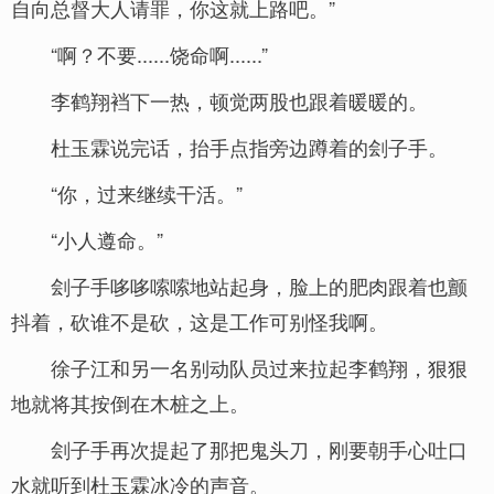
自向总督大人请罪，你这就上路吧。”
“啊？不要......饶命啊......”
李鹤翔裆下一热，顿觉两股也跟着暖暖的。
杜玉霖说完话，抬手点指旁边蹲着的刽子手。
“你，过来继续干活。”
“小人遵命。”
刽子手哆哆嗦嗦地站起身，脸上的肥肉跟着也颤
抖着，砍谁不是砍，这是工作可别怪我啊。
徐子江和另一名别动队员过来拉起李鹤翔，狠狠
地就将其按倒在木桩之上。
刽子手再次提起了那把鬼头刀，刚要朝手心吐口
水就听到杜玉霖冰冷的声音。