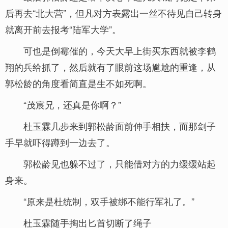
后再去“北大营”，但凡对方表露出一丝不待见自己转身
就离开前去报考“陆军大学”。
可也是倒霉催的，今天大早上街买东西就被李鹤
翔的兵给抓了，然后就有了眼前这场尴尬的重逢，从
郭松龄的角度看简直是生不如死啊。
“茂宸兄，还真是你啊？”
杜玉霖几步来到郭松龄面前伸手相扶，而那刽子
手早就吓得蹲到一边去了。
郭松龄见也躲不过了，只能借对方的力缓缓站起
身来。
“原来是杜统制，双手被绑不能行军礼了。”
杜玉霖随手掏出匕首切断了绳子