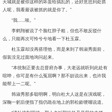
天城就是被你这样的坏蛋给搞乱的，还好意思到处抓
人呢，我看最该被抓的就是你了。”
“我......唉。”
李鹤翔被说了个脸红脖子粗，但也不敢反驳什
么，只能再次可怜兮兮地看一下杜玉霖。
杜玉霖却没再搭理他，而是来到了韩淑秀面前，
假装没见过面地询问起来。
“本统制正要去总督府办事，大老远就听到此处有
喧哗，你可是有什么冤屈啊？那不妨说出来，也许我
能帮上一二呢。”
韩淑秀那多聪明啊，明白杜大人这是在演戏呢，
深鞠一躬后便指了指仍跪在地上的郭松龄哽咽说道。