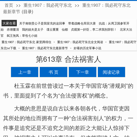
首页
>>
重生1907：我必死守东北
>>
重生1907：我必死守东北
家里蹲得住
最新章节
(目录)
大家在看
关于南朝贵公子是我冒充的这回事
带着战略仓库回大唐
抗战：从周卫国参军开
始
赤潮覆清
我的姐夫是太子
谍云重重
仙都
贞观第一奸臣，李二求我别辞职！
北宋大法
官
弑王煞凤：草包七小姐
-
-
重生1907：我必死守东北 家里蹲得住
重生1907：我必死守东北全文阅读
重生1907：我必死守
-
-
东北txt下载
重生1907：我必死守东北最新章节
好看的历史军事小说
第613章 合法祸害人
上一章
书 页
下一章
阅读记录
杜玉霖在前世曾读过一本关于华国官场“潜规则”的
书，里面提到了个名为“合法侵害权”的概念。
大概的意思是说自古以来各朝各代，华国官吏因
其所处的地位而拥有了一种“合法祸害别人”的权力，一
件事是追究还是不追究之间的差距之大能让人惊掉下