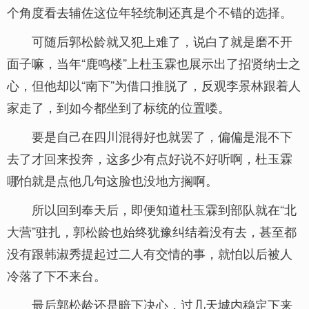
个角度看去辅佐这位年轻统制还真是个不错的选择。
可随后郭松龄就又犯上难了，说白了就是磨不开
面子嘛，当年“鹿鸣楼”上杜玉霖也展示出了招贤纳士之
心，但他却以“南下”为借口推脱了，反观李景林跟着人
家走了，到如今都坐到了标统的位置喽。
要是自己在四川混得好也就罢了，偏偏是混不下
去了才回来投奔，这多少有点好说不好听啊，杜玉霖
哪怕就是点他几句这脸也没地方搁啊。
所以回到奉天后，即便知道杜玉霖到部队就在“北
大营”驻扎，郭松龄也始终犹豫纠结着没有去，甚至都
没有跟韩淑秀提起过二人有交情的事，就怕以后被人
冷落了下不来台。
最后郭松龄还是暗下决心，过几天城内稳定下来