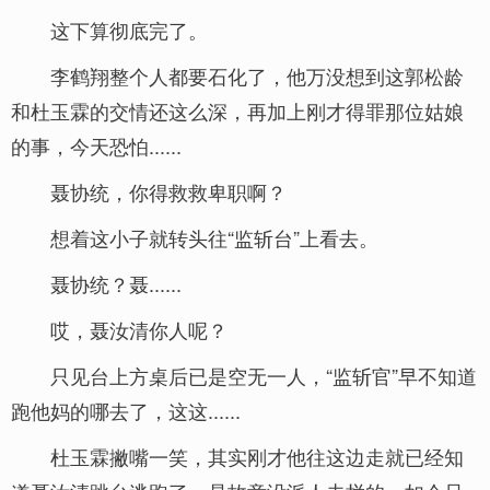
这下算彻底完了。
李鹤翔整个人都要石化了，他万没想到这郭松龄
和杜玉霖的交情还这么深，再加上刚才得罪那位姑娘
的事，今天恐怕......
聂协统，你得救救卑职啊？
想着这小子就转头往“监斩台”上看去。
聂协统？聂......
哎，聂汝清你人呢？
只见台上方桌后已是空无一人，“监斩官”早不知道
跑他妈的哪去了，这这......
杜玉霖撇嘴一笑，其实刚才他往这边走就已经知