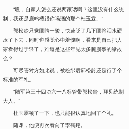
“哎，自家人怎么还说两家话啊？这里没有什么统
制，我还是鹿鸣楼跟你喝酒的那个杜玉霖。”
郭松龄只觉眼睛一酸，快速眨了几下眼将泪水硬
压了下去，同时也感觉心中羞愧啊，看来是自己把人
家看得过于轻了，难道是这些年见太多腌臜事的缘故
么？
可尽管对方如此说，被松绑后郭松龄还是行了个
标准的军礼。
“陆军第三十四协六十八标管带郭松龄，拜见统制
大人。”
杜玉霖顿了一下，也只能很认真地回了个礼。
随即，他便再次看向了李鹤翔。