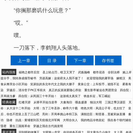
“你搁那磨叽什么玩意？”
“哎。”
噗。
一刀落下，李鹤翔人头落地。
上一章
目 录
下一章
存书签
站内强推
福艳之都市后宫
圣上轻点罚，暗卫又哭了
武炼巅峰
都市花语
全职法师
她上岸
提分手，我转身成领导秘书
另谋高嫁：这侯府夫人我不做了！
欢迎登陆我的屠宰场
嫁糙汉
美
食从馋哭全小区开始
笑尿炕的东北年代文之我的大腰子
黄泉公交：上车投币，诡怪不近
雾夜有
染
穿越后，清冷世子PK王爷前夫
真正的反派就要随心所欲
重生影帝被迫在男团营业
四合院：
开局就当爹
四合院：从民国三十年开始！
这游戏太真实了
铁血长征，军工崛起
经典收藏
红楼天骄
从驿卒开始当皇帝
大秦海归
喋血盛唐
独治大明
三国之季汉谋臣
天
命：从大业十二年开始
大明：当了三年圣孙，称帝六十载
绝色大明：风流公子哥，也太狂了
皇
后，你也不想皇上丢了江山吧
亮剑：开局单挑山本特工队
满朝忠臣：刚登基，竟被呆妹直播
秦
功
隐者
抗战：黄埔签到百天统领北洋军阀
大明合伙人
我的绝品冷艳皇妃
我在各个朝代辅佐
昏君
重生三国闹革命
穿越之我在古代搞发明
最近更新
回到明初做藩王
大明第一贪官，你说咱杀不得？
回大唐当个小地主
太上遥
本诗