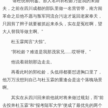
“请杜统制明鉴。那人名叫郭松龄乃是我的未婚
夫，之前在四川成都的部队里做一名营管带，南方闹
革命之后他不愿与叛军同流合污这才返回老家奉天，
只因剪了辫子就要被抓起来杀头，实在是冤枉啊，望
大人替我等做主啊。”
杜玉霖闻言“大惊”。
“郭松龄？难道是我那茂宸兄......哎呀呀。”
他说着就朝那边走去。
再看此时的郭松龄，头低得都要怼进胸口里了，
他万万没想到自己与杜玉霖的重逢会是这个落魄场景
啊。
其实在从四川回来前他就对将来做过规划，而“前
去投奔杜玉霖”和“报考陆军大学”便成了最优先的两个