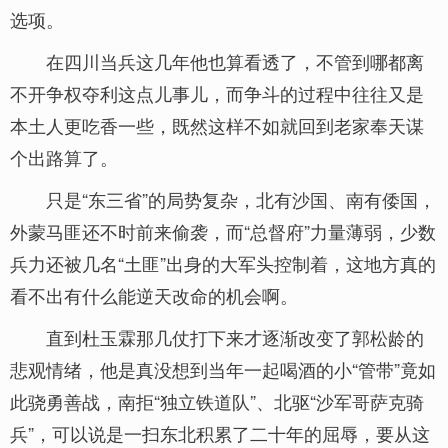
选项。
在四川当兵这几年他也算看透了，不管到哪都离
不开争权夺利这点儿事儿，而争斗的过程中往往又是
本土人更吃香一些，既然这样不如就回到老家奉天谋
个出路算了。
只是“东三省”的局势复杂，北有沙国、南有倭国，
外蒙马匪还不时前来偷袭，而“总督府”力量薄弱，少数
兵力还被几名“土匪”出身的大军头控制着，这地方真的
看不出有什么能逆天改命的机会啊。
直到杜玉霖那几仗打下来才逐渐改变了郭松龄的
悲观情绪，他是真没想到当年一起喝酒的小“管带”竟如
此骁勇善战，南拒“独立铁道队”、北驱“沙军哥萨克骑
兵”，可以说是一扫东北积累了二十年的屈辱，要从这