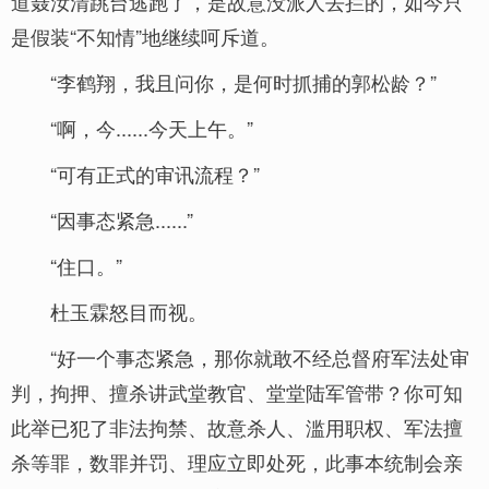
道聂汝清跳台逃跑了，是故意没派人去拦的，如今只
是假装“不知情”地继续呵斥道。
“李鹤翔，我且问你，是何时抓捕的郭松龄？”
“啊，今......今天上午。”
“可有正式的审讯流程？”
“因事态紧急......”
“住口。”
杜玉霖怒目而视。
“好一个事态紧急，那你就敢不经总督府军法处审
判，拘押、擅杀讲武堂教官、堂堂陆军管带？你可知
此举已犯了非法拘禁、故意杀人、滥用职权、军法擅
杀等罪，数罪并罚、理应立即处死，此事本统制会亲