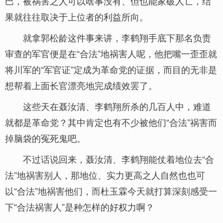
巴，被祸害之人可以啥事没有、但也能家破人亡，结
果就往往取决于上位者的利益所向。
就拿郭松龄这件事来讲，李鹤翔手底下那名负责
审查的军官便是在“合法”地祸害人呢，他把嘴一歪歪就
将川军的“军官证”定成为革命党的证据，而目的无非是
想帮着上面长官漂亮地完成绩效罢了。
这些天在聂汝清、李鹤翔所杀的几百人中，难道
就都是革命党？其中肯定也有不少被他们“合法”祸害而
掉脑袋的冤死鬼吧。
不过话说回来，聂汝清、李鹤翔能仗着地位去“合
法”地祸害别人，那地位、实力更高之人自然也也可
以“合法”地祸害他们，而杜玉霖今天就打算深刻感受一
下“合法祸害人”是种怎样的好权力啊？