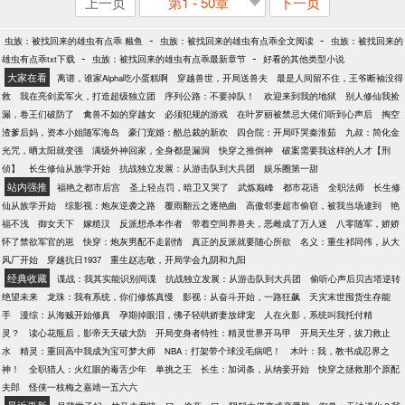
上一页
第1 - 50章
下一页
-
-
虫族：被找回来的雄虫有点乖 糍鱼
虫族：被找回来的雄虫有点乖全文阅读
虫族：被找回来的
-
-
雄虫有点乖txt下载
虫族：被找回来的雄虫有点乖最新章节
好看的其他类型小说
大家在看
离谱，谁家Alpha吃小蛋糕啊
穿越兽世，开局送兽夫
最是人间留不住，王爷断袖没得
救
我在亮剑卖军火，打造超级独立团
序列公路：不要掉队！
欢迎来到我的地狱
别人修仙我捡
漏，卷王们破防了
禽兽不如的穿越女
必须犯规的游戏
在叶罗丽被禁忌大佬们听到心声后
掏空
渣爹后妈，资本小姐随军海岛
豪门宠婚：酷总裁的新欢
四合院：开局吓哭秦淮茹
九叔：简化金
光咒，晒太阳就变强
满级外神回家，全身都是漏洞
快穿之推倒神
破案需要我这样的人才【刑
侦】
长生修仙从族学开始
抗战独立发展：从游击队到大兵团
娱乐圈第一甜
站内强推
福艳之都市后宫
圣上轻点罚，暗卫又哭了
武炼巅峰
都市花语
全职法师
长生修
仙从族学开始
综影视：炮灰逆袭之路
覆雨翻云之逐艳曲
高傲邻妻超市偷窃，被我当场逮到
艳
福不浅
御女天下
嫁糙汉
反派想杀本作者
带着空间养兽夫，恶雌成了万人迷
八零随军，娇娇
怀了禁欲军官的崽
快穿：炮灰男配不走剧情
真正的反派就要随心所欲
名义：重生祁同伟，从大
风厂开始
穿越抗日1937
重生赵志敬，开局学会九阴和九阳
经典收藏
谍战：我其实能识别间谍
抗战独立发展：从游击队到大兵团
偷听心声后贝吉塔逆转
绝望未来
龙珠：我有系统，你们修炼真慢
影视：从奋斗开始，一路狂飙
天灾末世囤货生存能
手
漫综：从海贼开始修真
孕期掉眼泪，佛子轻哄娇妻放肆宠
人在火影，系统叫我托付精
灵？
读心花瓶后，影帝天天破大防
开局变身者特性：精灵世界开马甲
开局天生牙，拔刀救止
水
精灵：重回高中我成为宝可梦大师
NBA：打架带个球没毛病吧！
木叶：我，教书成忍界之
神！
全职猎人：火红眼的毒舌少年
单挑之王
长生：加词条，从纳妾开始
快穿之拯救那个原配
夫郎
怪侠一枝梅之嘉靖一五六六