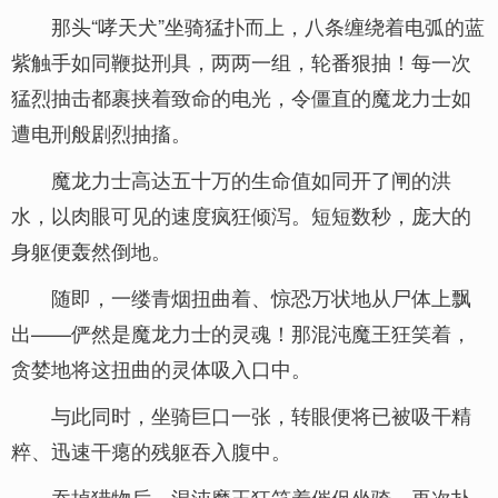
那头“哮天犬”坐骑猛扑而上，八条缠绕着电弧的蓝
紫触手如同鞭挞刑具，两两一组，轮番狠抽！每一次
猛烈抽击都裹挟着致命的电光，令僵直的魔龙力士如
遭电刑般剧烈抽搐。
魔龙力士高达五十万的生命值如同开了闸的洪
水，以肉眼可见的速度疯狂倾泻。短短数秒，庞大的
身躯便轰然倒地。
随即，一缕青烟扭曲着、惊恐万状地从尸体上飘
出——俨然是魔龙力士的灵魂！那混沌魔王狂笑着，
贪婪地将这扭曲的灵体吸入口中。
与此同时，坐骑巨口一张，转眼便将已被吸干精
粹、迅速干瘪的残躯吞入腹中。
吞掉猎物后，混沌魔王狂笑着催促坐骑，再次扑