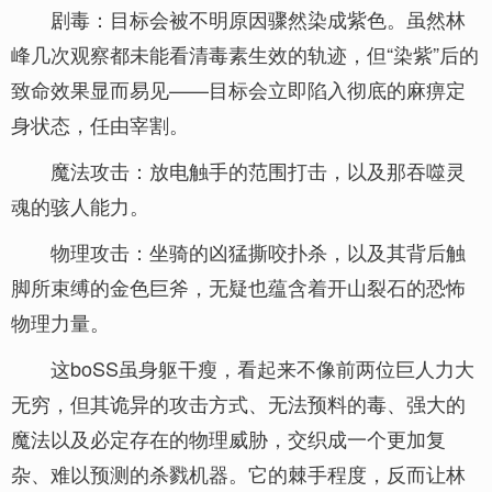
剧毒：目标会被不明原因骤然染成紫色。虽然林
峰几次观察都未能看清毒素生效的轨迹，但“染紫”后的
致命效果显而易见——目标会立即陷入彻底的麻痹定
身状态，任由宰割。
魔法攻击：放电触手的范围打击，以及那吞噬灵
魂的骇人能力。
物理攻击：坐骑的凶猛撕咬扑杀，以及其背后触
脚所束缚的金色巨斧，无疑也蕴含着开山裂石的恐怖
物理力量。
这boSS虽身躯干瘦，看起来不像前两位巨人力大
无穷，但其诡异的攻击方式、无法预料的毒、强大的
魔法以及必定存在的物理威胁，交织成一个更加复
杂、难以预测的杀戮机器。它的棘手程度，反而让林