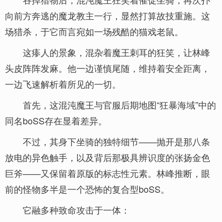
向前方奔逃的魔龙教主一行，显然打算故技重施。这
场猎杀，于它而言宛如一场残酷的猫戏老鼠。
这瘆人的景象，混杂着魔王刺耳的狂笑，让林峰
头皮阵阵发麻。他一边谨慎尾随，维持着安全距离，
一边飞速解析着所见的一切。
首先，这混沌魔王与官服后期地图“狂暴海域”中的
同名boSS存在显着差异。
不过，其身下坐骑的独特细节——抛开是那八条
放电的异色触手，以及背后那极具辨识度的张扬金色
巨斧——又保留着原版的标志性元素。林峰推断，眼
前的怪物多半是一个恐怖的复合型boSS。
它融多种致命攻击于一体：