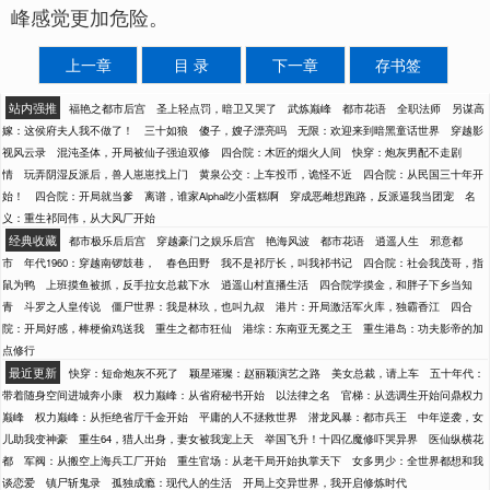
峰感觉更加危险。
上一章
目 录
下一章
存书签
站内强推
福艳之都市后宫
圣上轻点罚，暗卫又哭了
武炼巅峰
都市花语
全职法师
另谋高
嫁：这侯府夫人我不做了！
三十如狼
傻子，嫂子漂亮吗
无限：欢迎来到暗黑童话世界
穿越影
视风云录
混沌圣体，开局被仙子强迫双修
四合院：木匠的烟火人间
快穿：炮灰男配不走剧
情
玩弄阴湿反派后，兽人崽崽找上门
黄泉公交：上车投币，诡怪不近
四合院：从民国三十年开
始！
四合院：开局就当爹
离谱，谁家Alpha吃小蛋糕啊
穿成恶雌想跑路，反派逼我当团宠
名
义：重生祁同伟，从大风厂开始
经典收藏
都市极乐后后宫
穿越豪门之娱乐后宫
艳海风波
都市花语
逍遥人生
邪意都
市
年代1960：穿越南锣鼓巷，
春色田野
我不是祁厅长，叫我祁书记
四合院：社会我茂哥，指
鼠为鸭
上班摸鱼被抓，反手拉女总裁下水
逍遥山村直播生活
四合院学摸金，和胖子下乡当知
青
斗罗之人皇传说
僵尸世界：我是林玖，也叫九叔
港片：开局激活军火库，独霸香江
四合
院：开局好感，棒梗偷鸡送我
重生之都市狂仙
港综：东南亚无冕之王
重生港岛：功夫影帝的加
点修行
最近更新
快穿：短命炮灰不死了
颖星璀璨：赵丽颖演艺之路
美女总裁，请上车
五十年代：
带着随身空间进城奔小康
权力巅峰：从省府秘书开始
以法律之名
官梯：从选调生开始问鼎权力
巅峰
权力巅峰：从拒绝省厅千金开始
平庸的人不拯救世界
潜龙风暴：都市兵王
中年逆袭，女
儿助我变神豪
重生64，猎人出身，妻女被我宠上天
举国飞升！十四亿魔修吓哭异界
医仙纵横花
都
军阀：从搬空上海兵工厂开始
重生官场：从老干局开始执掌天下
女多男少：全世界都想和我
谈恋爱
镇尸斩鬼录
孤独成瘾：现代人的生活
开局上交异世界，我开启修炼时代