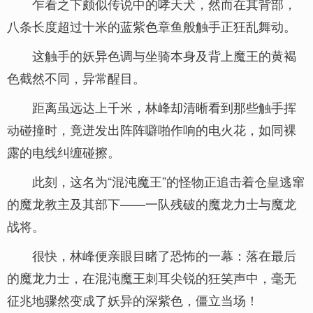
乍看之下颇似传说中的哮天犬，然而在其背部，
八条长度超过十米的蓝紫色章鱼般触手正狂乱舞动。
这触手的妖异色调与坐骑本身及背上魔王的黄褐
色截然不同，异常醒目。
距离虽远达上千米，林峰却清晰看到那些触手挥
动碰撞时，竟迸发出阵阵噼啪作响的电火花，如同裸
露的电线纠缠碰擦。
此刻，这名为“混沌魔王”的怪物正追击着仓皇逃窜
的魔龙教主及其部下——一队残破的魔龙力士与魔龙
战将。
很快，林峰便亲眼目睹了恐怖的一幕：落在最后
的魔龙力士，在混沌魔王刺耳尖锐的狂笑声中，毫无
征兆地骤然变成了妖异的深紫色，僵立当场！