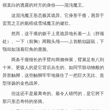
很直白的透露的对方的身份——混沌魔王。
这混沌魔王形态极其诡异。它身形干瘦，迥异于
蛮荒之王的魁梧或雪域魔王的健壮。
然而，这干瘪的躯干上竟诡异地长着一上（脖颈
处）、一下（前胸）两颗头颅——上首酷似鼹鼠，下
颚却如顶着巨角的鹿脸。
两条干瘦细长的手臂向两侧伸展，臂展足有八到
十米。更骇人的是它背后丛生的、如同节肢动物般的
异形触脚，这些触脚牢牢地箍住了一把巨大无比、造
型张扬的金色战斧。
但这还不是最离奇的。最令人错愕的，是它胯下
那只形态奇特的坐骑。