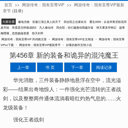
首页
>>
网游传奇：我有至尊VIP
>>
网游传奇：我有至尊VIP最新
炸鸡救汉堡
章节
(目录)
大家在看
遍地尤物
笑傲江湖之美人的天下
四合院之合家欢乐
重生2000：从追求青涩校花同
桌开始
坏蛋是怎样炼成的2
凡人修仙传
四合院：你们越激动我越兴奋
倚天屠龙夺艳记
趁青
梅懵懂，忽悠她做老婆
惊天剑帝
-
-
网游传奇：我有至尊VIP 炸鸡救汉堡
网游传奇：我有至尊VIP全文阅读
网游传奇：我有至尊
-
-
VIPtxt下载
网游传奇：我有至尊VIP最新章节
好看的都市言情小说
第456章 新的装备和诡异的混沌魔王
上一章
书 页
下一章
阅读记录
华光消散，三件装备静静地悬浮在空中，流光溢
彩——结果出奇地惊人：一件强化光芒流转的王者战
剑，以及整整两件通体流淌着暗红灼热气息的……火
龙级装备！
强化王者战剑