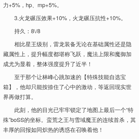
力+5%，hp、mp+5%。
3.火龙碾压效果+10%，火龙碾压抗性+10%。
持久：8\/8
相比星王级别，雷龙装备无论在基础属性还是隐
藏属性上，提升幅度都堪称飞跃，魔法上限和魔御加
成尤为显着，整体强度提升了近半！
至于那个让林峰心跳加速的【特殊技能自选宝
箱】，他却只能按捺住了心中的激动，等返回现实世
界再做打算。
此刻，他的目光已牢牢锁定了地图上最后一个“特
殊”boSS的坐标。蛮荒之王与雪域魔王的连续首杀，其
丰厚的回报如同炽热的诱惑在召唤着他！