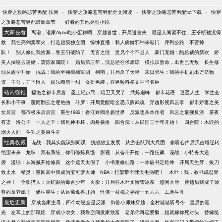
-
-
-
快穿之攻略悲苦男配 扶闲
快穿之攻略悲苦男配全文阅读
快穿之攻略悲苦男配txt下载
快穿
-
之攻略悲苦男配最新章节
好看的其他类型小说
大家在看
离谱，谁家Alpha吃小蛋糕啊
穿越兽世，开局送兽夫
最是人间留不住，王爷断袖没得
救
我在亮剑卖军火，打造超级独立团
惊悚直播：黏人病娇邪神来敲门
序列公路：不要掉
队！
别人修仙我捡漏，卷王们破防了
无言之症
皇兄个个不当人
豪门宠婚：酷总裁的新欢
娇
美人揣崽去逼婚，震惊家属院！
婚后第三年，沈总还在求原谅
模拟加熬命，出世已无敌
长生修
仙从族学开始
抗战：我的至强德械军团
柯南，开局杀了天皇
末日求生：我的手机刷出万亿物
资
主公，刀下留人
娱乐圈第一甜
女扮男装，在男频科举文中当名臣
站内强推
福艳之都市后宫
圣上轻点罚，暗卫又哭了
武炼巅峰
都市花语
逍遥人生
学生会
长和小干事
覆雨翻云之逐艳曲
斗罗：开局觉醒暗金恐爪熊武魂
穿越影视风云录
都市娇妻之美
女后宫
都市极乐后后宫
重生1982：香江财阀名扬世界
反派想杀本作者
风云之最强反派
雾夜
有染
洛公子
一人之下：我见神不坏，肉身横推
四合院：从民国三十年开始！
四合院：木匠的
烟火人间
斗罗之黄泉斗罗
经典收藏
谍战：我其实能识别间谍
抗战独立发展：从游击队到大兵团
偷听心声后贝吉塔逆转
绝望未来
龙珠：我有系统，你们修炼真慢
影视：从奋斗开始，一路狂飙
谍战：小特务大逆
袭
漫综：从海贼开始修真
这个遮天太假了
小书童修仙路：一本破书定乾坤
开局天生牙，拔刀
救止水
精灵：重回高中我成为宝可梦大师
NBA：打架带个球没毛病吧！
木叶：我，教书成忍界
之神！
全职猎人：火红眼的毒舌少年
火影：开局在木叶卖蜜雪冰茶
悠闲大唐
穿越后我成了师
尊的童养媳！
傻柱重生：从远离禽兽开始
怪侠一枝梅之嘉靖一五六六
工地生涯
最近更新
穿成当家主母，四个幼崽全是反派
御兽小师妹穿越，全村猪猪听号令
皇后的容
光
左耳上的那颗痣
穿成小农女，我靠空间发家致富
老弟你再恋爱脑，姐就嫁你死对头
替嫁糙