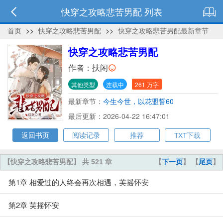
快穿之攻略悲苦男配 列表
首页
>>
快穿之攻略悲苦男配
>>
快穿之攻略悲苦男配最新章节
快穿之攻略悲苦男配
作者：
扶闲
其他类型
连载中
261 万字
最新章节：
今生今世，以花盟誓60
最后更新：2026-04-22 16:47:01
返回书页
阅读记录
推荐
TXT下载
【快穿之攻略悲苦男配】 共 521 章
【
下一页
】 【
尾页
】
第1章 相爱过的人终会再次相遇，芙摇怀安
第2章 芙摇怀安