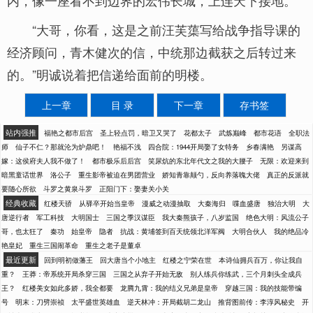
内，像一座看不到边界的宏伟长城，上连天下接地。
“大哥，你看，这是之前汪芙蕖写给战争指导课的
经济顾问，青木健次的信，中统那边截获之后转过来
的。”明诚说着把信递给面前的明楼。
上一章
目 录
下一章
存书签
站内强推
福艳之都市后宫
圣上轻点罚，暗卫又哭了
花都太子
武炼巅峰
都市花语
全职法
师
仙子不仁？那就沦为炉鼎吧！
艳福不浅
四合院：1944开局娶了女特务
乡春满艳
另谋高
嫁：这侯府夫人我不做了！
都市极乐后后宫
笑尿炕的东北年代文之我的大腰子
无限：欢迎来到
暗黑童话世界
洛公子
重生影帝被迫在男团营业
娇知青靠颠勺，反向养落魄大佬
真正的反派就
要随心所欲
斗罗之黄泉斗罗
正阳门下：娶妻关小关
经典收藏
红楼天骄
从驿卒开始当皇帝
漫威之动漫抽取
大秦海归
喋血盛唐
独治大明
大
唐逆行者
军工科技
大明国士
三国之季汉谋臣
我大秦熊孩子，八岁监国
绝色大明：风流公子
哥，也太狂了
秦功
始皇帝
隐者
抗战：黄埔签到百天统领北洋军阀
大明合伙人
我的绝品冷
艳皇妃
重生三国闹革命
重生之老子是董卓
最近更新
回到明初做藩王
回大唐当个小地主
红楼之宁荣在世
本诗仙拥兵百万，你让我自
重？
王莽：帝系统开局杀穿三国
三国之从弃子开始无敌
别人练兵你练武，三个月刺头全成兵
王？
红楼美女如此多娇，我全都要
龙腾九霄：我的结义兄弟是皇帝
穿越三国：我的技能带编
号
明末：刀劈崇祯
太平盛世英雄血
逆天林冲：开局截胡二龙山
推背图前传：李淳风秘史
开