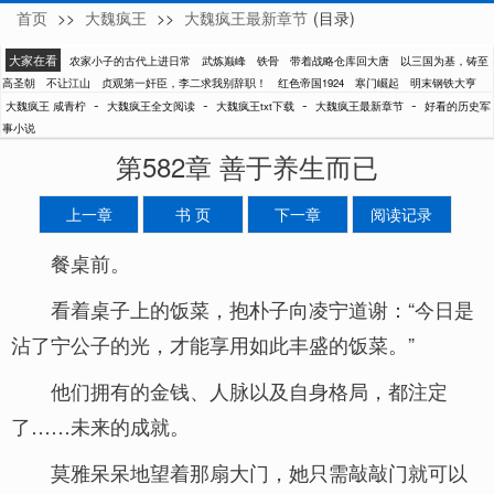
首页
>>
大魏疯王
>>
大魏疯王最新章节
(目录)
咸青柠
大家在看
农家小子的古代上进日常
武炼巅峰
铁骨
带着战略仓库回大唐
以三国为基，铸至
高圣朝
不让江山
贞观第一奸臣，李二求我别辞职！
红色帝国1924
寒门崛起
明末钢铁大亨
-
-
-
-
大魏疯王 咸青柠
大魏疯王全文阅读
大魏疯王txt下载
大魏疯王最新章节
好看的历史军
事小说
第582章 善于养生而已
上一章
书 页
下一章
阅读记录
餐桌前。
看着桌子上的饭菜，抱朴子向凌宁道谢：“今日是
沾了宁公子的光，才能享用如此丰盛的饭菜。”
他们拥有的金钱、人脉以及自身格局，都注定
了……未来的成就。
莫雅呆呆地望着那扇大门，她只需敲敲门就可以