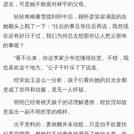
进去，可是她不敢面对林宇的父母。
轻轻将柳雁雪揽到怀中后，顾怀彦笑容满面的在
她额头上戳了一下：“往后的事且等往后再说，既然现
在还有好日子过，我们为何总去想那些让人愁云密布
的事呢？
“看不出来，你这李家少爷也懂得欣赏。不错，我
也喜欢这个地方。”公子千叶乐了下说道。
经宋如玉这么一分析，孩子们看向她的目光全都
变成了崇拜和信服，竟无一人怀疑。
明明已经将桃夭娘子的话理解透彻，程饮涅却故
意装出一副不明所里的模样。
出乎意料的，萧昶阙并未动怒，只是抬手欲要扶
起慕容晴莞，然她却不动声色的避开了他的大掌，扶