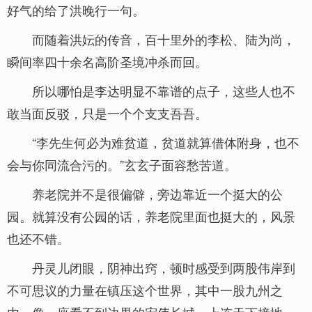
好气的给了洪晚行一句。
而随着洪妘的传音，百十里外的李松、陆为尚，
瞬间率四十余名高阶圣境冲杀而回。
所以哪怕是李达明显不靠谱的点子，这些人也不
敢当面反驳，只是一个个支支吾吾。
“李先生何必为难贫道，贫道就算借体附身，也不
会与你同流合污的。”玄玄子面容愁苦道。
养老院并不是很偏僻，旁边靠近一个挺大的公
园。就算没有公园的话，养老院里面也挺大的，风景
也还不错。
丹灵儿闭眼，阴神出窍，顿时感受到两股伟岸到
不可思议的力量在镇压这个世界，其中一股九州之