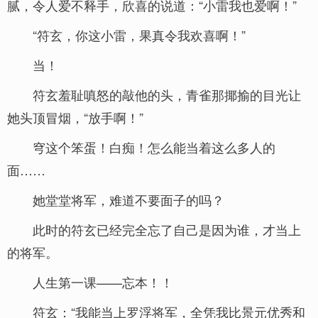
腻，令人爱不释手，欣喜的说道：“小雷我也爱啊！”
“符玄，你这小雷，果真令我欢喜啊！”
当！
符玄羞耻嗔怒的敲他的头，青雀那揶揄的目光让
她头顶冒烟，“放手啊！”
穹这个笨蛋！白痴！怎么能当着这么多人的
面……
她堂堂将军，难道不要面子的吗？
此时的符玄已经完全忘了自己是因为谁，才当上
的将军。
人生第一课——忘本！！
符玄：“我能当上罗浮将军，全凭我比景元优秀和