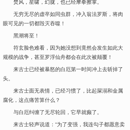
焚风，星啸，幻胧，也已经摩拳擦掌。
无穷无尽的虚卒如同虫群，冲入翁法罗斯，将肉
眼可见的一切都毁灭吞噬！
黑潮将至！
符玄脸色难看，因为她没想到竟然会发生如此大
规模的战争，甚至罗浮仙舟都会在此次被颠覆！
来古士已经被暴怒的白厄第一时间冲上去斩掉了
头。
来古士面无表情，已经习惯了，比起屎溺和金属
腐化，这点痛苦算什么？
与白厄纠缠了无尽轮回，它早就癫了。
来古士轻声说道：“为了变强，我连勾子都愿意卖