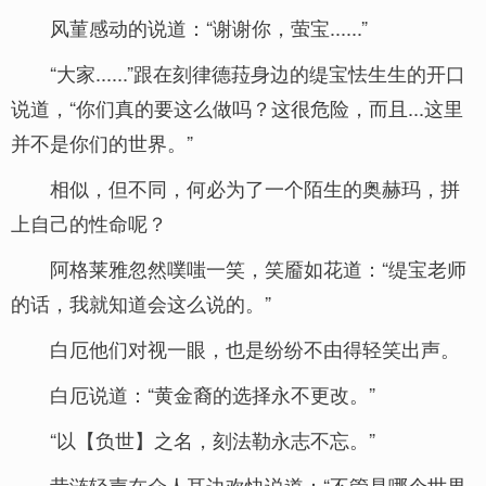
风菫感动的说道：“谢谢你，萤宝......”
“大家......”跟在刻律德菈身边的缇宝怯生生的开口
说道，“你们真的要这么做吗？这很危险，而且...这里
并不是你们的世界。”
相似，但不同，何必为了一个陌生的奥赫玛，拼
上自己的性命呢？
阿格莱雅忽然噗嗤一笑，笑靥如花道：“缇宝老师
的话，我就知道会这么说的。”
白厄他们对视一眼，也是纷纷不由得轻笑出声。
白厄说道：“黄金裔的选择永不更改。”
“以【负世】之名，刻法勒永志不忘。”
昔涟轻声在众人耳边欢快说道：“不管是哪个世界