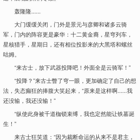
轰隆隆......
大门缓缓关闭，门外是景元与彦卿和诸多云骑
军，门内的阵容更是豪华：十二黄金裔，星穹列车，
星核猎手，星期日，还有相位投影来的大黑塔和螺丝
咕姆。
“来古士，放下武器投降吧！外面全是云骑军！”
“投降？”来古士瞥了穹一眼，更加确定了自己的想
法，失态癫狂的捧腹大笑起来，“原来是这样啊......我
还没输，我还没输！”
“纵使此身被千道枷锁束缚，我也定然能让铁墓诞
生！”
来古士狂笑道：“因为裁断命运的从来不是君主，