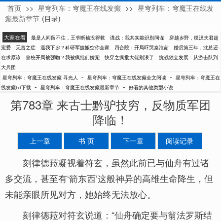
首页
>>
星穹列车：穹魔王在线发癫
>>
星穹列车：穹魔王在线发
寻光人
癫最新章节
(目录)
大家在看
最是人间留不住，王爷断袖没得救
谍战：我其实能识别间谍
穿越乡野，糙汉夫君超
宠爱
无言之症
逼我下乡？科研军嫂搬空你全家
四合院：开局吓哭秦淮茹
婚后第三年，沈总还
在求原谅
兽校开局被强吻？我被疯批们娇宠
快穿之疯批大佬别浪了
抗战独立发展：从游击队到
大兵团
-
-
星穹列车：穹魔王在线发癫 寻光人
星穹列车：穹魔王在线发癫全文阅读
星穹列车：穹魔王在
-
-
线发癫txt下载
星穹列车：穹魔王在线发癫最新章节
好看的其他类型小说
第783章 来古士黔驴技穷，反物质军团
降临！
上一章
书 页
下一章
阅读记录
刻律德菈凝视着符玄，虽然此前已与仙舟有过诸
多交流，甚至有‘箭东西’这般神异的高维生命降生，但
未能亲眼所见对方，她始终无法放心。
刻律德菈对符玄说道：“仙舟确定要与翁法罗斯结