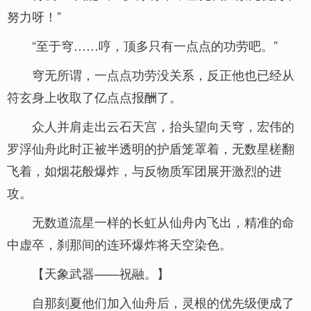
努力呀！”
“至于穹……哼，顶多只有一点点的功劳吧。”
穹无所谓，一点点功劳没关系，反正他也已经从
符玄身上收取了亿点点报酬了。
众人并肩走出云石天宫，抬头望向天穹，宏伟的
罗浮仙舟此时正被半透明的护盾笼罩着，无数星槎翻
飞着，如烟花般爆炸，与反物质军团展开激烈的进
攻。
无数道流星一样的长虹从仙舟内飞出，精准的命
中虚卒，刹那间的连环爆炸将天空染色。
【天象武器——祝融。】
自那刻夏他们加入仙舟后，灵根的优先级便成了