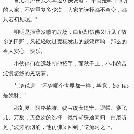
的大家，不管重复多少次，大家的选择都不会变，都
只若初见呢。”
明明是振聋发聩的战场，白厄却仿佛又听见了故
乡的田野，风轻轻吹过麦穗发出的簌簌声响，那么的
令人安心、快乐。
小伙伴们在远处朝他招手，而秋千上，小小的昔
涟慢悠悠的晃荡着。
昔涟说道：“不管哪个世界都一样，毕竟，她们都
是我呀。”
那刻夏、阿格莱雅、缇宝缇安缇宁、遐蝶、赛飞
儿、万敌，无数次的选择，最终却殊途同归，白厄听
见了波涛的汹涌，他仿佛又回到了逆流河之上。