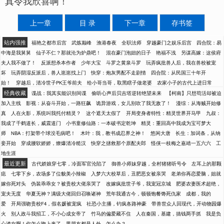
真令我欣喜啊！”
上一章
目 录
下一章
存书签
站内强推
福艳之都市后宫
武炼巅峰
渔港春夜
全职法师
穿越豪门之娱乐后宫
四合院：易
中海是我舅舅
仙子不仁？那就沦为炉鼎吧！
混在豪门泡妞的日子
艳福不浅
另谋高嫁：这侯府
夫人我不做了！
反派想杀本作者
少年大宝
斗罗之黄泉斗罗
玩弄疯批兽人后，我在兽校被宠
坏
玩弄阴湿反派后，兽人崽崽找上门
快穿：炮灰男配不走剧情
四合院：从民国三十年开
始！
穿越后，清冷世子PK王爷前夫
给小哥当哥，取黑瞎子做老婆
农家小子的古代上进日常
经典收藏
谍战：我其实能识别间谍
偷听心声后贝吉塔逆转绝望未来
【柯南】只想苟活却被迫
加入主线
影视：从奋斗开始，一路狂飙
诡异游戏，女儿别吹了我无敌了！
漫综：从海贼开始修
真
人在火影，系统叫我托付精灵？
这个遮天太假了
开局变身者特性：精灵世界开马甲
九叔：
我成了千鹤道长，威震道门
小书童修仙路：一本破书定乾坤
精灵：重回高中我成为宝可梦大
师
NBA：打架带个球没毛病吧！
木叶：我，教书成忍界之神！
悠闲大唐
长生：加词条，从纳
妾开始
穿成腰软娇娇，燎爆清冷糙汉
快穿之拯救那个原配夫郎
怪侠一枝梅之嘉靖一五六六
工
地生涯
最近更新
古代娇娘穿七零，冷面军官沦陷了
御兽小师妹穿越，全村猪猪听号令
左耳上的那颗
痣
七零下乡，农场多了位貌美小辣椒
入梦六大校草后，丑肥恶女被亲哭
老弟你再恋爱脑，姐就
嫁你死对头
伪装乖乖女？被贵校大佬亲哭了
改嫁疯批世子爷，我宠冠京城
肥婆农妻医术超绝，
宠夫无度
华夏无神？满级大佬回归召唤诸神
荒年我通古今，顿顿饱餐馋死仇家
成都，我的
爱
开局强吻贵校F4，假名媛被宠疯
社恐小主播，钓疯各路神豪
带兽世众人回现代，开动物园爆
火
别人政斗我招工，不小心成女帝了
竹马的偏爱藏不住
人在秦国，基建，搞钱两手抓
我是负
心渣女啊！你怎么吻上来了
男朋友都是人外，怎么办？