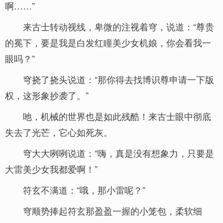
啊……”
来古士转动视线，卑微的注视着穹，说道：“尊贵
的冕下，要是我是白发红瞳美少女机娘，你会看我一
眼吗？”
穹挠了挠头说道：“那你得去找博识尊申请一下版
权，这形象抄袭了。”
吔，机械的世界也是如此残酷！来古士眼中彻底
失去了光芒，它心如死灰。
穹大大咧咧说道：“嗨，真是没有想象力，只要是
大雷美少女我都爱啊！”
符玄不满道：“哦，那小雷呢？”
穹顺势捧起符玄那盈盈一握的小笼包，柔软细