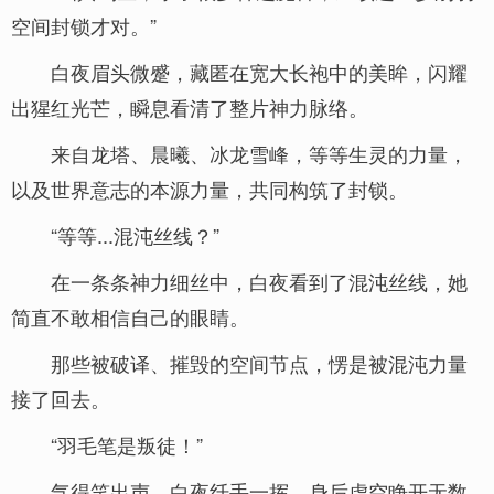
空间封锁才对。”
白夜眉头微蹙，藏匿在宽大长袍中的美眸，闪耀
出猩红光芒，瞬息看清了整片神力脉络。
来自龙塔、晨曦、冰龙雪峰，等等生灵的力量，
以及世界意志的本源力量，共同构筑了封锁。
“等等...混沌丝线？”
在一条条神力细丝中，白夜看到了混沌丝线，她
简直不敢相信自己的眼睛。
那些被破译、摧毁的空间节点，愣是被混沌力量
接了回去。
“羽毛笔是叛徒！”
气得笑出声，白夜纤手一挥，身后虚空睁开无数