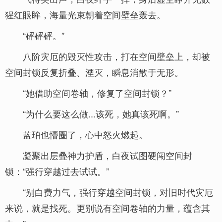
猩红眼眸，海量光束朝着空间壁垒轰去。
“砰砰砰。”
八阶灾厄的毁灭性攻击，打在空间壁垒上，却被
空间封锁反复折叠、湮灭，瞬息消散于无形。
“她借助空间卷轴，修复了空间封锁？”
“为什么要这么做...该死，她真该死啊。”
蓝珀也懵圈了，心中怒火燃起。
凝聚出层叠神力护盾，白夜试图硬闯空间封
锁：“强行穿越过去试试。”
“别白费力气，强行穿越空间封锁，对旧时代灾厄
来说，就是找死。更别说有空间卷轴的力量，蕴含其