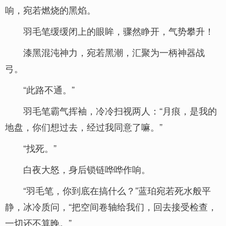
响，宛若燃烧的黑焰。
羽毛笔缓缓闭上的眼眸，骤然睁开，气势攀升！
漆黑混沌神力，宛若黑潮，汇聚为一柄神器战
弓。
“此路不通。”
羽毛笔霸气挥袖，冷冷扫视两人：“月痕，是我的
地盘，你们想过去，经过我同意了嘛。”
“找死。”
白夜大怒，身后锁链哗哗作响。
“羽毛笔，你到底在搞什么？”蓝珀宛若死水般平
静，冰冷质问，“把空间卷轴给我们，回去接受检查，
一切还不算晚。”