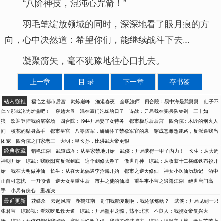
“八阶神技，混沌心咒箭！”
羽毛笔绽放领域的同时，深深地看了眼月痕的方
向，心中决然道：希望你们，能继续战斗下去...
凝聚箭矢，毫不犹豫地往心口扎去。
上一章
目 录
下一章
存书签
站内强推
福艳之都市后宫
武炼巅峰
渔港春夜
全职法师
四合院：易中海是我舅舅
仙子不
仁？那就沦为炉鼎吧！
穿越大周
混在豪门泡妞的日子
谍战：开局我在宪兵队签到
三十如
狼
欢迎登陆我的屠宰场
四合院：1944开局娶了女特务
都市极乐后后宫
四合院：木匠的烟火人
间
校花的贴身高手
都市皇宫
八零随军，娇娇怀了禁欲军官的崽
穿成恶雌想跑路，反派逼我当
团宠
四合院之闫家老三
大明：皇长孙，比洪武大帝更狠
经典收藏
猎艳江湖
武道成圣：从皇家禁地开始
武侠：开局获得一甲子内力！
长生：从大周
神朝开始
综武：我欧阳克反派到底
这个剑修太卷了
傲世丹神
综武：从收获十二横练铁布衫开
始
我在大明做神仙
长生：从在天龙偶遇李沧海开始
都市之逆天修仙
神女小医仙历劫记
酒中
正自可忘忧
一刀倾情
逆天女皇重生后
市井之徒的仙城
重生韦小宝之逍遥江湖
绝世唐门高
手
小兵有侠心
重魂决
最近更新
花蝶杀
云起风雷
鹿鹤江南
哥们我能复制啊，我还修炼啥？
武侠：开局见到一只
张君宝
综影视：看戏吃瓜救天道
综武：开局墨甲龙骑，荡平北凉
不良人：我携女帝复兴大
唐
综武：女侠们都让我照顾
穿越后幻想入侵，我成了综武域主
综武：揭秘美人榜，邀月芷若上