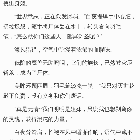
拽出身躯。
“世界意志，正在愈发孱弱。”白夜捏爆手中心脏，
扔垃圾般，随手将尸体丢在水中，转头看向羽毛
笔，“怎么就你们这些人，幽冥剑圣呢？”
海风猎猎，空气中弥漫着浓郁的血腥味。
低阶的魔兽无助呜咽，它们的族长，已然被灾厄
斩杀，成为了尸体。
美眸环顾四周，羽毛笔淡淡一笑：“我只对灭世花
殿下负责，没有义务和你们废话。”
“真是无情~我们明明是姐妹，虽说我也想剥离你
的灵魂，获得混沌的力量。”
白夜耸耸肩，长袍在风中噼啪作响，语气中藏不