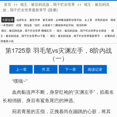
首页
>>
领主：被后妈流放，我干烂全世界
>>
领主：被后妈流
嘎嘎乱写
放，我干烂全世界最新章节
(目录)
大家在看
仙府长生
傲世丹神
诸天游猎：从神雕顶撞郭伯母开始
太上章
洪荒武祖传
我有
一本荒诞经
武逆
朝仙道
综武：从收获十二横练铁布衫开始
混沌剑神
-
-
领主：被后妈流放，我干烂全世界 嘎嘎乱写
领主：被后妈流放，我干烂全世界全文阅读
领
-
-
主：被后妈流放，我干烂全世界txt下载
领主：被后妈流放，我干烂全世界最新章节
好看的武
侠修真小说
第1725章 羽毛笔vs灾渊左手，8阶内战
（一）
上一章
书 页
下一章
阅读记录
“噗嗤~”
血肉黏连声不断，身穿红袍的“灾渊左手”，掐着名
长相俏丽、身后有鲨鱼尾巴的神选。
宛若青葱的五指，正拽着尚在蹦跳的心脏，将其