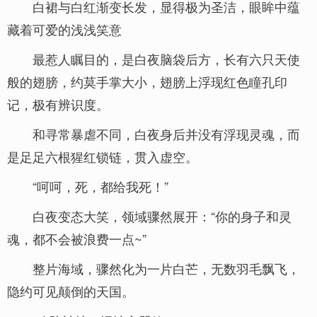
白裙与白红渐变长发，显得极为圣洁，眼眸中蕴
藏着可爱的浅浅笑意
最惹人瞩目的，是白夜脑袋后方，长有六只天使
般的翅膀，约莫手掌大小，翅膀上浮现红色瞳孔印
记，极有辨识度。
和寻常暴虐不同，白夜身后并没有浮现灵魂，而
是足足六根猩红锁链，贯入虚空。
“呵呵，死，都给我死！”
白夜变态大笑，领域骤然展开：“你的身子和灵
魂，都不会被浪费一点~”
整片海域，骤然化为一片白芒，无数羽毛飘飞，
隐约可见颠倒的天国。