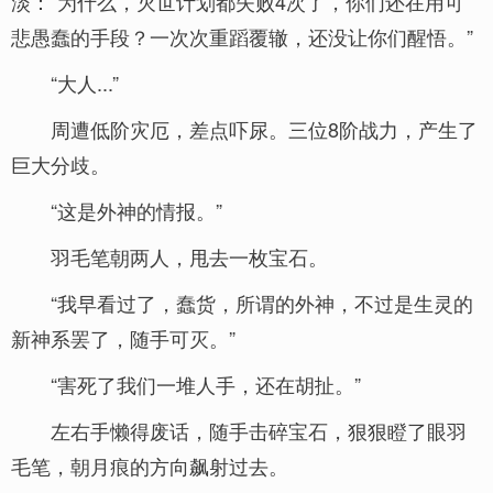
淡：“为什么，灭世计划都失败4次了，你们还在用可
悲愚蠢的手段？一次次重蹈覆辙，还没让你们醒悟。”
“大人...”
周遭低阶灾厄，差点吓尿。三位8阶战力，产生了
巨大分歧。
“这是外神的情报。”
羽毛笔朝两人，甩去一枚宝石。
“我早看过了，蠢货，所谓的外神，不过是生灵的
新神系罢了，随手可灭。”
“害死了我们一堆人手，还在胡扯。”
左右手懒得废话，随手击碎宝石，狠狠瞪了眼羽
毛笔，朝月痕的方向飙射过去。