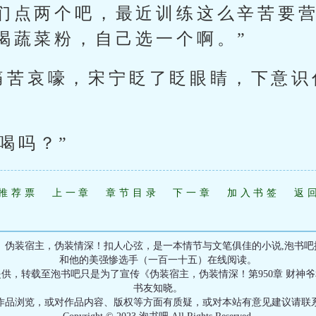
们点两个吧，最近训练这么辛苦要
喝蔬菜粉，自己选一个啊。”
痛苦哀嚎，宋宁眨了眨眼睛，下意识
喝吗？”
推荐票
上一章
章节目录
下一章
加入书签
返
伪装宿主，伪装情深！扣人心弦，是一本情节与文笔俱佳的小说,泡书吧提
和他的美强惨选手（一百一十五）在线阅读。
供，转载至泡书吧只是为了宣传《伪装宿主，伪装情深！第950章 财神
书友知晓。
作品浏览，或对作品内容、版权等方面有质疑，或对本站有意见建议请联