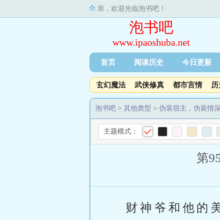
亲，欢迎光临泡书吧！
泡书吧
www.ipaoshuba.net
首页
阅读历史
今日更新
玄幻魔法
武侠修真
都市言情
历
泡书吧
>
其他类型
>
伪装宿主，伪装情
主题模式：
第9
财神爷和他的