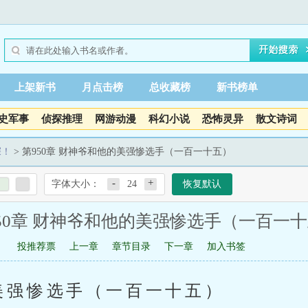
上架新书
月点击榜
总收藏榜
新书榜单
史军事
侦探推理
网游动漫
科幻小说
恐怖灵异
散文诗词
深！
> 第950章 财神爷和他的美强惨选手（一百一十五）
-
+
字体大小：
24
恢复默认
50章 财神爷和他的美强惨选手（一百一
投推荐票
上一章
章节目录
下一章
加入书签
美强惨选手（一百一十五）