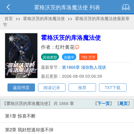
霍格沃茨的库洛魔法使 列表
首页
>>
霍格沃茨的库洛魔法使
>>
霍格沃茨的库洛魔法使最新章
节
霍格沃茨的库洛魔法使
作者：
红叶黄花
其他类型
连载中
793 万字
最新章节：
第1866章 须弥熟人现状
最后更新：2026-08-09 03:06:39
返回书页
阅读记录
推荐
TXT下载
【霍格沃茨的库洛魔法使】 共 1866 章
【
下一页
】 【
尾页
】
第1章 惊喜不断
第2章 我好想逃却逃不掉