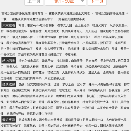
上一页
第1 - 50章
下一页
-
-
霍格沃茨的库洛魔法使 红叶黄花
霍格沃茨的库洛魔法使全文阅读
霍格沃茨的库洛魔法使txt
-
-
下载
霍格沃茨的库洛魔法使最新章节
好看的其他类型小说
大家在看
离谱，谁家Alpha吃小蛋糕啊
都市女儿国
圣上轻点罚，暗卫又哭了
玩弄疯批兽人
后，我在兽校被宠坏
穿越兽世，开局送兽夫
民间风水师笔记
凡人仙葫
炮灰她每个位面都被病
娇盯上
最是人间留不住，王爷断袖没得救
做卡牌，我可是你祖宗！
谍战：我其实能识别间
谍
我把全修真界懒哭了
我在亮剑卖军火，打造超级独立团
小师叔乖乖，把门开开
成婚不圆
房？重生娇娇不嫁他急了
反派！你人设歪了啊！
惊悚直播：黏人病娇邪神来敲门
斗破：开局一
个青铜宝箱
穿成早死的炮灰师尊后社恐摆烂了
华夏海权
站内强推
福艳之都市后宫
嫡嫁千金
搜山降魔，山海显圣
男欢女爱
圣上轻点罚，暗卫又哭
了
完美人生
我真是大神医
花都太子
武炼巅峰
渔港春夜
坏蛋是怎样炼成的2
反差傲娇学
姐不会主动开口说爱我
都市花语
猎艳江湖
人生得意时须纵欢
逍遥人生
全职法师
覆雨翻云
之逐艳曲
欢迎登陆我的屠宰场
风云之最强反派
经典收藏
谍战：我其实能识别间谍
诡秘：求职之旅
宝可梦：开局一只美纳斯和君主蛇
都市
女儿国
抗战独立发展：从游击队到大兵团
蛟蛇之欲
凡人修仙：我有随身灵田
影视综合：从民
国开始
偷听心声后贝吉塔逆转绝望未来
绝世唐门之金银成神
【柯南】只想苟活却被迫加入主
线
影视世界从四合院开始
龙珠：我有系统，你们修炼真慢
神奇宝贝之羁绊大圣
亮剑：兵团也
是团
我在亮剑卖军火，打造超级独立团
影视：从奋斗开始，一路狂飙
从黄金道士开始
家族修
仙：从肝经验开始
提瓦特大陆生存指南
最近更新
穿成当家主母，四个幼崽全是反派
呆萌世子妃：竹马夫君咬一口
古代娇娘穿七零，
冷面军官沦陷了
港夜熟色
御兽小师妹穿越，全村猪猪听号令
偷亲一口，阴郁大佬变成恋爱