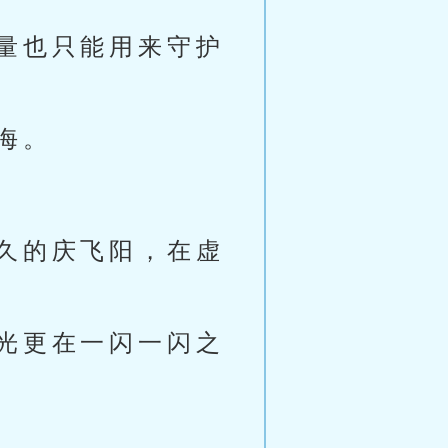
量也只能用来守护
海。
久的庆飞阳，在虚
光更在一闪一闪之