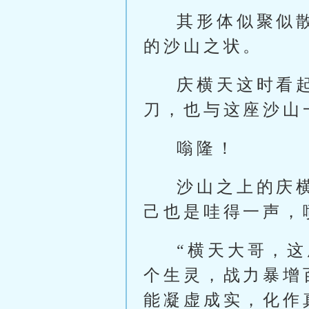
其形体似聚似
的沙山之状。
庆横天这时看
刀，也与这座沙山
嗡隆！
沙山之上的庆
己也是哇得一声，
“横天大哥，
个生灵，战力暴增
能凝虚成实，化作