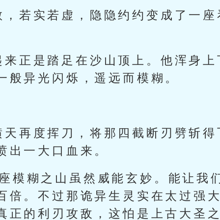
散，若实若虚，隐隐约约变成了一座
起来正是踏足在沙山顶上。他浑身上
一般异光闪烁，遥远而模糊。
横天再度挥刀，将那四截断刃劈斩得
喷出一大口血来。
这座模糊之山虽然威能玄妙。能让我
百倍。不过那诡异生灵实在太过强
真正的利刃攻敌，这怕是上古大圣