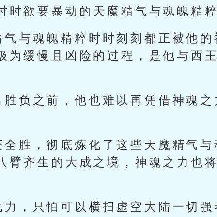
时时欲要暴动的天魔精气与魂魄精
精气与魂魄精粹时时刻刻都正被他的
极为缓慢且凶险的过程，是他与西
出胜负之前，他也难以再凭借神魂之
获全胜，彻底炼化了这些天魔精气与
八臂齐生的大成之境，神魂之力也
战力，只怕可以横扫虚空大陆一切强