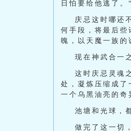
日怕要给他逃了。
庆忌这时哪还
何手段，将最后些
魄，以天魔一族的
现在神武合一
这时庆忌灵魂
处，凝炼压缩成了
一个乌黑油亮的奇
池塘和光球，
做完了这一切