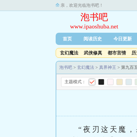
亲，欢迎光临泡书吧！
泡书吧
www.ipaoshuba.net
首页
阅读历史
今日更新
玄幻魔法
武侠修真
都市言情
历
泡书吧
>
玄幻魔法
>
真界神王
> 第九百
主题模式：
“夜刃这天魔