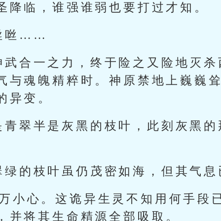
圣降临，谁强谁弱也要打过才知。
咝咝……
神武合一之力，终于险之又险地灭杀
气与魂魄精粹时。神原禁地上巍巍
的异变。
是青翠半是灰黑的枝叶，此刻灰黑的
翠绿的枝叶虽仍茂密如海，但其气息
万万小心。这诡异生灵不知用何手段
，并将其生命精源全部吸取。