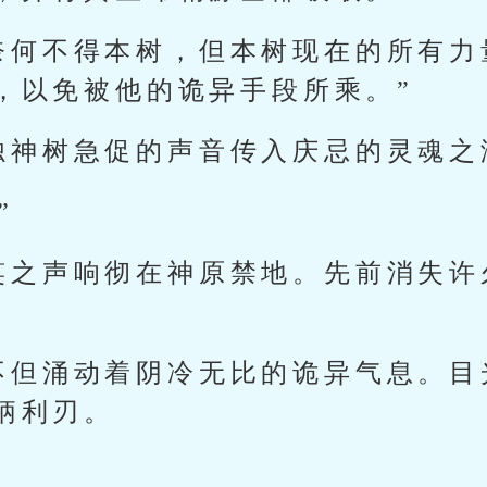
奈何不得本树，但本树现在的所有力
，以免被他的诡异手段所乘。”
烛神树急促的声音传入庆忌的灵魂之
”
笑之声响彻在神原禁地。先前消失许
不但涌动着阴冷无比的诡异气息。目
柄利刃。