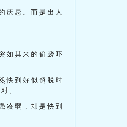
的庆忌。而是出人
突如其来的偷袭吓
然快到好似超脱时
应对。
强凌弱，却是快到