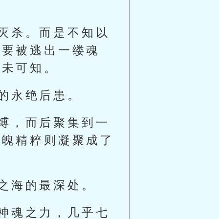
灭杀。而是不知以
只要被逃出一缕魂
也未可知。
的永绝后患。
缚，而后聚集到一
魂魄精粹则凝聚成了
之海的最深处。
神魂之力，几乎七