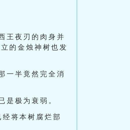
西王夜刃的肉身并
耸立的金烛神树也发
那一半竟然完全消
已是极为衰弱。
已经将本树腐烂部