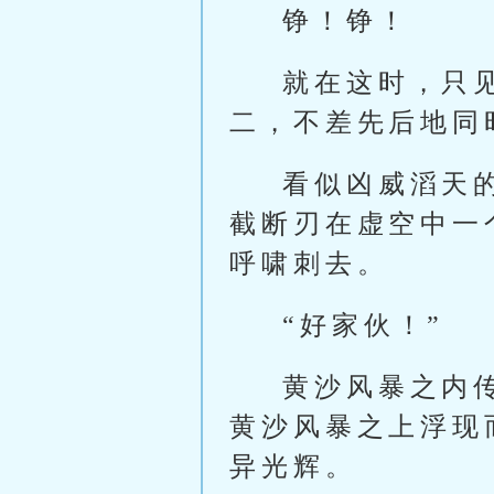
铮！铮！
就在这时，只
二，不差先后地同
看似凶威滔天
截断刃在虚空中一
呼啸刺去。
“好家伙！”
黄沙风暴之内
黄沙风暴之上浮现
异光辉。