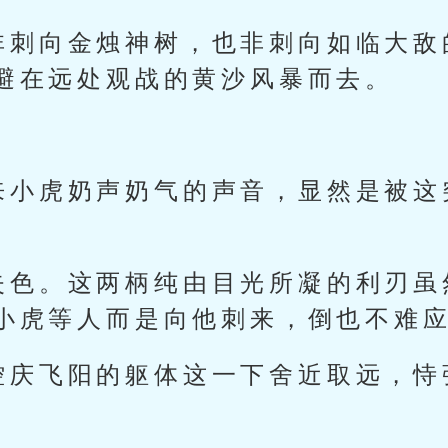
非刺向金烛神树，也非刺向如临大敌
避在远处观战的黄沙风暴而去。
来小虎奶声奶气的声音，显然是被这
失色。这两柄纯由目光所凝的利刃虽
小虎等人而是向他刺来，倒也不难
控庆飞阳的躯体这一下舍近取远，恃