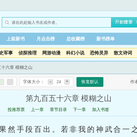
上架新书
月点击榜
总收藏榜
新书榜单
史军事
侦探推理
网游动漫
科幻小说
恐怖灵异
散文诗词
五十六章 模糊之山
-
+
字体大小：
24
恢复默认
作
第九百五十六章 模糊之山
投推荐票
上一章
章节目录
下一章
加入书签
，果然手段百出。若非我的神武合一