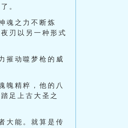
粹了。
神魂之力不断炼
王夜刃以另一种形式
力摧动噬梦枪的威
魂魄精粹，他的八
将踏足上古大圣之
者大能。就算是传