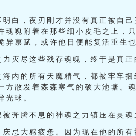
”
不明白，夜刃刚才并没有真正被自己
许魂魄附着在那些细小皮毛之上，
诡异禀赋，或许他日便能复活重生
之力灭尽这些残存魂魄，终于是真正
之海内的所有天魔精气，都被牢牢捆
一方散发着森森寒气的硕大池塘。
异光球。
都被奔腾不息的神魂之力镇压在灵魂
，庆忌大感疲惫。因为现在他的所有