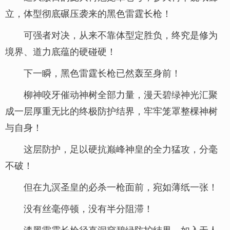
立，体型彻底碾压袭来的黑色雷霆长枪！
可强者对决，从来不靠体型定胜负，终究是修为
境界、道力底蕴的硬碰硬！
下一瞬，黑色雷霆长枪已然轰至身前！
柳神咬牙催动神树全部力量，漫天碧绿神光汇聚
成一层厚重无比的终极防护结界，牢牢笼罩整棵神树
与自身！
这层防护，足以硬抗巅峰神皇的全力猛攻，分毫
不破！
但在九溟圣皇的必杀一枪面前，宛如薄纸一张！
没有丝毫停顿，没有半分阻滞！
漆黑雷霆长枪径直洞穿碧绿防护结界，如入无人