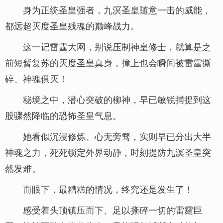
身为正统圣皇强者，九溟圣皇随意一击的威能，
都远超灭度圣皇残魂的巅峰战力。
这一记雷霆大网，别说压制神皇修士，就算是之
前短暂复苏的灭度圣皇真身，撞上也会瞬间被雷霆撕
碎、神魂俱灭！
秘境之中，潜心突破的柳神，早已敏锐捕捉到这
股骤然降临的恐怖圣皇气息。
她看似沉浸修炼、心无旁骛，实则早已分出大半
神魂之力，死死锁定外界动静，时刻提防九溟圣皇突
然发难。
而眼下，最糟糕的情况，终究还是发生了！
感受着头顶镇压而下、足以撕碎一切的雷霆巨