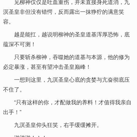
见柳神仅仅是吐血重伤，并未直接身死道消，九
溟圣皇非但没有错愕，反而露出一抹狰狞的满意笑
容。
越是能扛，越说明柳神的圣皇道基浑厚恐怖，底
蕴深不可测！
只要斩杀柳神，吞噬她的道基与本源，他的修为
必定暴涨，甚至有望冲击圣皇巅峰！
一想到这里，九溟圣皇心底的贪婪与亢奋彻底压
不住了。
“只有这样的你，才配做我的养料！才值得我亲自
出手！”
九溟圣皇仰头狂笑，右手缓缓摊开。