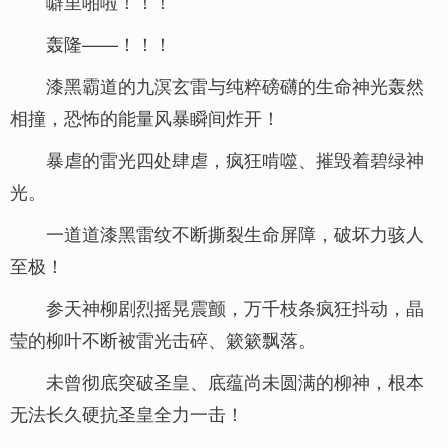
噼里啪啦！！！
轰隆——！！！
漆黑霸道的九溟玄雷与纯粹磅礴的生命神光轰然
相撞，恐怖的能量风暴瞬间炸开！
暴虐的雷光四处肆虐，疯狂啃噬、摧毁着碧绿神
光。
一道道漆黑雷纹不断撕裂生命屏障，破坏力骇人
至极！
参天神柳剧烈摇晃震颤，万千枝条疯狂抖动，晶
莹的柳叶不断被雷光击碎、簌簌飘落。
未曾彻底突破圣皇、底蕴尚未圆满的柳神，根本
无法长久硬抗圣皇全力一击！