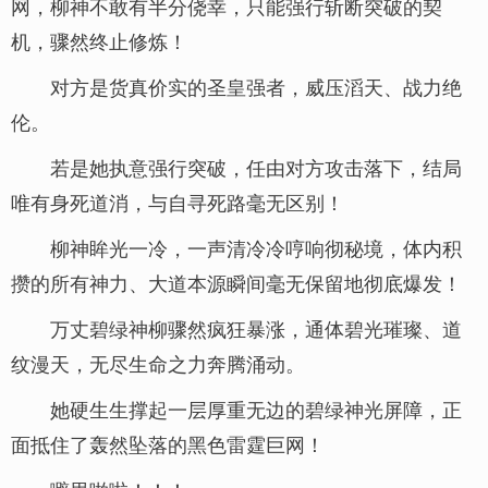
网，柳神不敢有半分侥幸，只能强行斩断突破的契
机，骤然终止修炼！
对方是货真价实的圣皇强者，威压滔天、战力绝
伦。
若是她执意强行突破，任由对方攻击落下，结局
唯有身死道消，与自寻死路毫无区别！
柳神眸光一冷，一声清冷冷哼响彻秘境，体内积
攒的所有神力、大道本源瞬间毫无保留地彻底爆发！
万丈碧绿神柳骤然疯狂暴涨，通体碧光璀璨、道
纹漫天，无尽生命之力奔腾涌动。
她硬生生撑起一层厚重无边的碧绿神光屏障，正
面抵住了轰然坠落的黑色雷霆巨网！