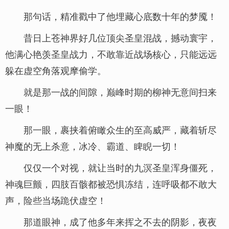
那句话，精准戳中了他埋藏心底数十年的梦魇！
昔日上苍神界好几位顶尖圣皇混战，撼动寰宇，
他满心艳羡圣皇战力，不敢靠近战场核心，只能远远
躲在虚空角落观摩偷学。
就是那一战的间隙，巅峰时期的柳神无意间扫来
一眼！
那一眼，裹挟着俯瞰众生的至高威严，藏着斩尽
神魔的无上杀意，冰冷、霸道、睥睨一切！
仅仅一个对视，就让当时的九溟圣皇浑身僵死，
神魂巨颤，四肢百骸都被恐惧冻结，连呼吸都不敢大
声，险些当场跪伏虚空！
那道眼神，成了他多年来挥之不去的阴影，夜夜