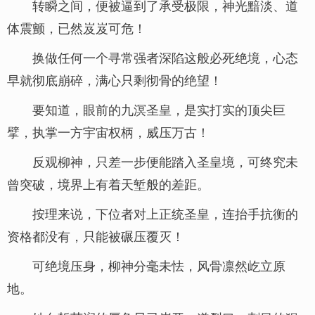
转瞬之间，便被逼到了承受极限，神光黯淡、道
体震颤，已然岌岌可危！
换做任何一个寻常强者深陷这般必死绝境，心态
早就彻底崩碎，满心只剩彻骨的绝望！
要知道，眼前的九溟圣皇，是实打实的顶尖巨
擘，执掌一方宇宙权柄，威压万古！
反观柳神，只差一步便能踏入圣皇境，可终究未
曾突破，境界上有着天堑般的差距。
按理来说，下位者对上正统圣皇，连抬手抗衡的
资格都没有，只能被碾压覆灭！
可绝境压身，柳神分毫未怯，风骨凛然屹立原
地。