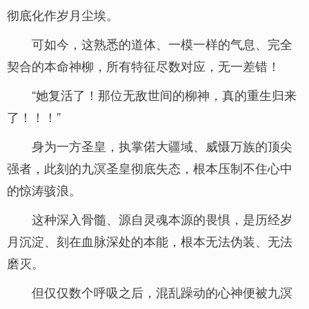
彻底化作岁月尘埃。
可如今，这熟悉的道体、一模一样的气息、完全
契合的本命神柳，所有特征尽数对应，无一差错！
“她复活了！那位无敌世间的柳神，真的重生归来
了！！！”
身为一方圣皇，执掌偌大疆域、威慑万族的顶尖
强者，此刻的九溟圣皇彻底失态，根本压制不住心中
的惊涛骇浪。
这种深入骨髓、源自灵魂本源的畏惧，是历经岁
月沉淀、刻在血脉深处的本能，根本无法伪装、无法
磨灭。
但仅仅数个呼吸之后，混乱躁动的心神便被九溟