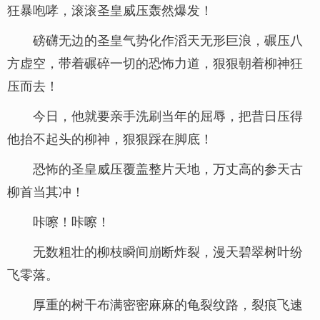
狂暴咆哮，滚滚圣皇威压轰然爆发！
磅礴无边的圣皇气势化作滔天无形巨浪，碾压八
方虚空，带着碾碎一切的恐怖力道，狠狠朝着柳神狂
压而去！
今日，他就要亲手洗刷当年的屈辱，把昔日压得
他抬不起头的柳神，狠狠踩在脚底！
恐怖的圣皇威压覆盖整片天地，万丈高的参天古
柳首当其冲！
咔嚓！咔嚓！
无数粗壮的柳枝瞬间崩断炸裂，漫天碧翠树叶纷
飞零落。
厚重的树干布满密密麻麻的龟裂纹路，裂痕飞速