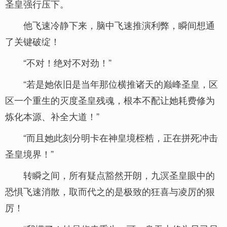
圣皇强行压下。
他飞速冷静下来，脑中飞速推演利弊，瞬间想通
了关键破绽！
“不对！绝对不对劲！”
“若是她依旧是当年那位横推诸天的巅峰圣皇，区
区一个重生的灭度圣皇残魂，根本不配让她耗费修为
炼化本源、补全大道！”
“而且她此刻分明卡在神皇境桎梏，正在拼死冲击
圣皇境界！”
转瞬之间，所有疑点豁然开朗，九溟圣皇眼中的
恐惧飞速消散，取而代之的是极致的狂喜与凌厉的狠
厉！