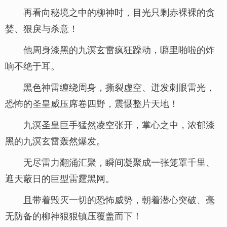
再看向秘境之中的柳神时，目光只剩赤裸裸的贪
婪、狠戾与杀意！
他周身漆黑的九溟玄雷疯狂躁动，噼里啪啦的炸
响不绝于耳。
黑色神雷缠绕周身，撕裂虚空、迸发刺眼雷光，
恐怖的圣皇威压席卷四野，震慑整片天地！
九溟圣皇巨手猛然凌空张开，掌心之中，浓郁漆
黑的九溟玄雷轰然爆发。
无尽雷力翻涌汇聚，瞬间凝聚成一张笼罩千里、
遮天蔽日的巨型雷霆黑网。
且带着毁灭一切的恐怖威势，朝着潜心突破、毫
无防备的柳神狠狠镇压覆盖而下！