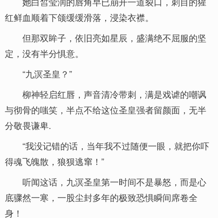
她白皙莹润的唇角早已崩开一道裂口，刺目的猩
红鲜血顺着下颌缓缓滑落，浸染衣襟。
但那双眸子，依旧亮如星辰，盛满绝不屈服的坚
定，没有半分惧意。
“九溟圣皇？”
柳神轻启红唇，声音清冷带刺，满是戏谑的嘲讽
与彻骨的嗤笑，半点不给这位圣皇强者留颜面，无半
分敬畏谦卑.
“我没记错的话，当年我不过随便一眼，就把你吓
得魂飞魄散，狼狈逃窜！”
听闻这话，九溟圣皇第一时间不是暴怒，而是心
底骤然一寒，一股尘封多年的极致恐惧瞬间席卷全
身！