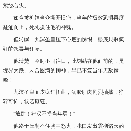
萦绕心头。
如今被柳神当众撕开旧疤，当年的极致恐惧再度
翻涌而上，死死攥住他的神魂。
但转瞬，九溟圣皇压下心底的惊惧，眼底只剩疯
狂的怨毒与狂妄。
他清楚，今时不同往日，此刻站在他面前的，是
境界大跌、未曾圆满的柳神，早已不复当年无敌巅
峰！
九溟圣皇面皮疯狂扭曲，满脸肌肉剧烈抽搐，狰
狞可怖，状若癫狂。
“放肆！好汉不提当年勇！”
他终于压制不住胸中怒火，张口发出震彻诸天的