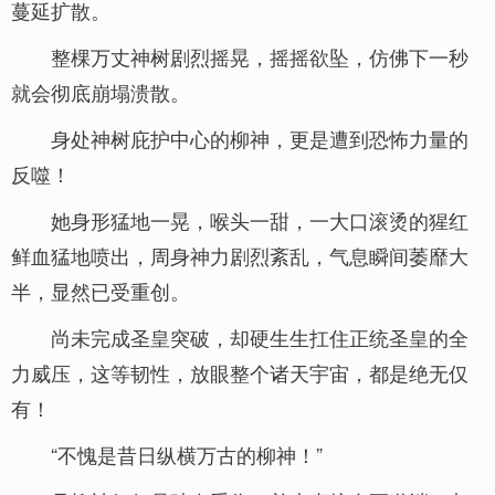
蔓延扩散。
整棵万丈神树剧烈摇晃，摇摇欲坠，仿佛下一秒
就会彻底崩塌溃散。
身处神树庇护中心的柳神，更是遭到恐怖力量的
反噬！
她身形猛地一晃，喉头一甜，一大口滚烫的猩红
鲜血猛地喷出，周身神力剧烈紊乱，气息瞬间萎靡大
半，显然已受重创。
尚未完成圣皇突破，却硬生生扛住正统圣皇的全
力威压，这等韧性，放眼整个诸天宇宙，都是绝无仅
有！
“不愧是昔日纵横万古的柳神！”