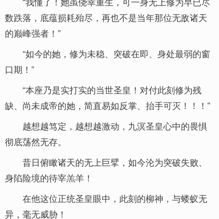
“我懂了！她虽侥幸重生，可一身无上修为早已尽
数跌落，底蕴损耗殆尽，再也不是当年那位无敌诸天
的巅峰强者！”
“如今的她，修为未稳、突破在即、身处最弱的窗
口期！”
“本座乃是实打实的当世圣皇！对付此刻修为残
缺、尚未成帝的她，简直易如反掌、抬手可灭！！！”
越想越笃定，越想越激动，九溟圣皇心中的畏惧
彻底荡然无存。
昔日俯瞰诸天的无上巨擘，如今沦为突破失败、
身陷险境的待宰羔羊！
在他这位正统圣皇眼中，此刻的柳神，与蝼蚁无
异，毫无威胁！