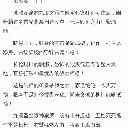
滋滋滋！！！
漆黑深邃的九溟玄雷在他掌心疯狂跳动炸裂，幽
暗霸道的雷光撕裂周遭虚空，无尽毁灭之力汇聚涌
动。
瞬息之间，狂暴的玄雷凝聚成型，化作一杆通体
漆黑、雷纹缠绕的狰狞雷霆长枪！
长枪现世的刹那，恐怖的毁灭气息席卷整片天
地，直接打破神皇境界的战力桎梏！
这是纯粹的圣皇杀伐之力，霸道绝伦，毁灭万
物，根本不是如今境界未稳、尚未突破的柳神能够抵
挡！
九溟圣皇眼神狠厉，没有半分迟疑，五指死死攥
住雷霆长枪，右臂猛然发力，狠狠甩杀而出！