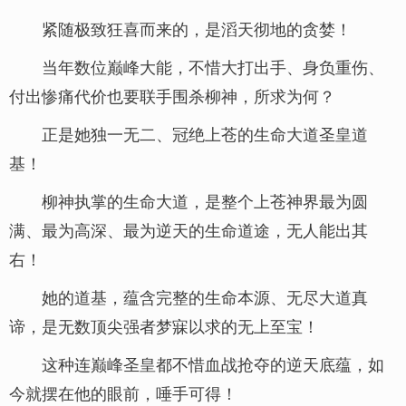
紧随极致狂喜而来的，是滔天彻地的贪婪！
当年数位巅峰大能，不惜大打出手、身负重伤、
付出惨痛代价也要联手围杀柳神，所求为何？
正是她独一无二、冠绝上苍的生命大道圣皇道
基！
柳神执掌的生命大道，是整个上苍神界最为圆
满、最为高深、最为逆天的生命道途，无人能出其
右！
她的道基，蕴含完整的生命本源、无尽大道真
谛，是无数顶尖强者梦寐以求的无上至宝！
这种连巅峰圣皇都不惜血战抢夺的逆天底蕴，如
今就摆在他的眼前，唾手可得！