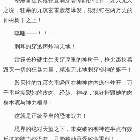
之境，狂暴的九溟玄雷轰然爆发，狠狠钉在两万丈的
神树树干之上！
噗嗤——！！！
刺耳的穿透声炸响天地！
雷霆长枪硬生生贯穿厚重的神树干，枪尖裹挟着
毁灭一切的狂暴力量，精准无比地刺穿柳神的躯干！
毁灭性的九溟玄雷瞬间在柳神体内疯狂炸开，万
千雷丝撕裂她的皮肉、经脉、神魂，疯狂摧毁她的肉
身本源与神力根基！
这就是正统圣皇的恐怖战力！
境界的绝对天堑之下，未突破的柳神连半点有效
反抗的能力都没有，只能被动承受致命重创！