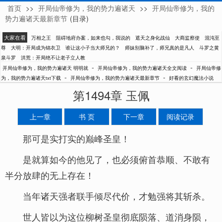
首页
>>
开局仙帝修为，我的势力遍诸天
>>
开局仙帝修为，我的
明明就
势力遍诸天最新章节
(目录)
大家在看
万相之王
阻碍地府办案，如来也勾，我说的
遮天之身化战仙
大商监察使
混沌至
尊
大明：开局成为锦衣卫
谁让这小子当大师兄的？
师妹别脑补了，师兄真的是凡人
斗罗之黄
泉斗罗
洪荒：开局绝不让老子立人教
-
-
开局仙帝修为，我的势力遍诸天 明明就
开局仙帝修为，我的势力遍诸天全文阅读
开局仙帝修
-
-
为，我的势力遍诸天txt下载
开局仙帝修为，我的势力遍诸天最新章节
好看的玄幻魔法小说
第1494章 玉佩
上一章
书 页
下一章
阅读记录
那可是实打实的巅峰圣皇！
是就算如今的他见了，也必须俯首恭顺、不敢有
半分放肆的无上存在！
当年诸天强者联手倾尽代价，才勉强将其斩杀。
世人皆以为这位柳树圣皇彻底陨落、道消身陨，