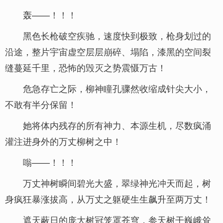
轰——！！！
黑色长枪破空疾驰，速度快到极致，枪身划过的
沿途，整片宇宙虚空层层崩碎、塌陷，漆黑的空间裂
缝蔓延千里，恐怖的毁灭之势震慑万古！
危急存亡之际，柳神瞳孔骤然收缩成针尖大小，
不敢有半分保留！
她将体内残存的所有神力、本源生机，尽数疯涌
灌注进身外的万丈柳树之中！
嗡——！！！
万丈神树瞬间碧光大盛，翠绿神光冲天而起，树
身疯狂暴涨拔高，从万丈之躯硬生生飙升至两万丈！
遮天蔽日的庞大树冠笼罩苍穹，参天树干巍峨耸