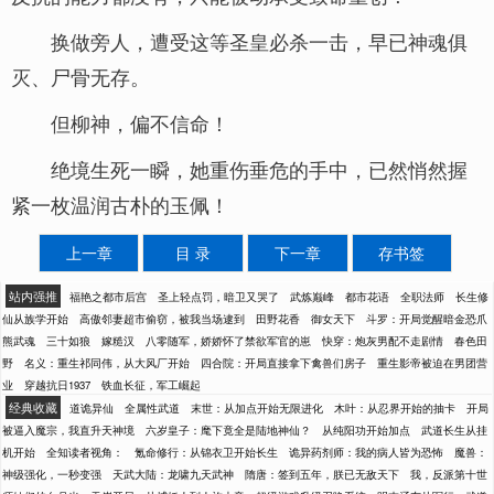
换做旁人，遭受这等圣皇必杀一击，早已神魂俱
灭、尸骨无存。
但柳神，偏不信命！
绝境生死一瞬，她重伤垂危的手中，已然悄然握
紧一枚温润古朴的玉佩！
上一章
目 录
下一章
存书签
站内强推
福艳之都市后宫
圣上轻点罚，暗卫又哭了
武炼巅峰
都市花语
全职法师
长生修
仙从族学开始
高傲邻妻超市偷窃，被我当场逮到
田野花香
御女天下
斗罗：开局觉醒暗金恐爪
熊武魂
三十如狼
嫁糙汉
八零随军，娇娇怀了禁欲军官的崽
快穿：炮灰男配不走剧情
春色田
野
名义：重生祁同伟，从大风厂开始
四合院：开局直接拿下禽兽们房子
重生影帝被迫在男团营
业
穿越抗日1937
铁血长征，军工崛起
经典收藏
道诡异仙
全属性武道
末世：从加点开始无限进化
木叶：从忍界开始的抽卡
开局
被逼入魔宗，我直升天神境
六岁皇子：麾下竟全是陆地神仙？
从纯阳功开始加点
武道长生从挂
机开始
全知读者视角：
氪命修行：从锦衣卫开始长生
诡异药剂师：我的病人皆为恐怖
魔兽：
神级强化，一秒变强
天武大陆：龙啸九天武神
隋唐：签到五年，朕已无敌天下
我，反派第十世