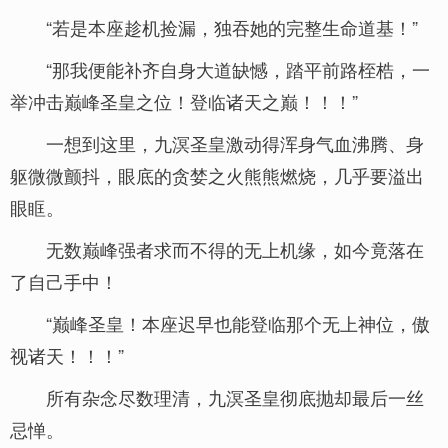
“若是本座趁机捡漏，独吞她的完整生命道基！”
“那我便能补齐自身大道缺憾，踏平前路桎梏，一
举冲击巅峰圣皇之位！登临诸天之巅！！！”
一想到这里，九溟圣皇激动得浑身气血沸腾、身
躯微微颤抖，眼底的贪婪之火熊熊燃烧，几乎要溢出
眼眶。
无数巅峰强者求而不得的无上机缘，如今竟落在
了自己手中！
“巅峰圣皇！本座迟早也能登临那个无上神位，傲
视诸天！！！”
所有杂念尽数理清，九溟圣皇彻底抛却最后一丝
忌惮。