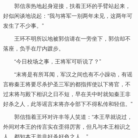
郭信亲热地起身迎接，扶着王环的手臂站起来，
好似闲谈地说起：“我与将军一别两年未见，这两年可
发生了不少事。”
王环不明所以地被郭信请在一旁坐下，郭信却不
落座，负手在厅内踱步。
“今日校场之事，王将军可听说了？”
“末将是有所耳闻，军汉之间也有不小躁动，有谣
言称秦王将要尽杀护圣三军的都指挥使以下将官，不
过末将与殿下相识之日不短，早在关中时就知秦王非
好杀之人，此等谣言末将亦令部下不得私传和轻信。”
郭信指着王环对许丰等人笑道：“本王早就说过，
外间对本王的传言实在歪得厉害，但凡与本王相识之
人，都知本王并非好杀好色之人。”