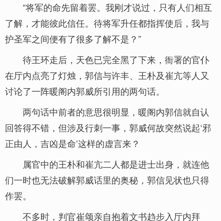
“将军的命先留着罢。我刚才说过，只有人们相互
了解，才能彼此信任。待将军升任都指挥使后，我与
护圣军之间便有了很多了解不是？”
待王环走后，天色已完全黑了下来，衙署的官仆
在厅内点亮了灯烛，郭信与许丰、王朴及崔亢等人又
讨论了一阵暖阁内郭威所引用的两句话。
两句话中前者的意思很明显，暖阁内郭信就自认
回答得不错，但涉及行刺一事，郭威何故突然说起‘邪
正由人，吉凶是命’这样的虚言来？
属官中的王朴和崔亢二人都是进士出身，就连他
们一时也无法破解郭威话里的奥秘，郭信见状也只得
作罢。
不多时，判官崔颂亲自抱着文书趋步入厅内拜