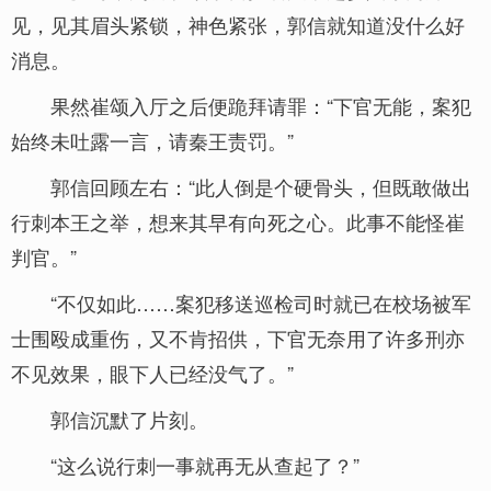
见，见其眉头紧锁，神色紧张，郭信就知道没什么好
消息。
果然崔颂入厅之后便跪拜请罪：“下官无能，案犯
始终未吐露一言，请秦王责罚。”
郭信回顾左右：“此人倒是个硬骨头，但既敢做出
行刺本王之举，想来其早有向死之心。此事不能怪崔
判官。”
“不仅如此……案犯移送巡检司时就已在校场被军
士围殴成重伤，又不肯招供，下官无奈用了许多刑亦
不见效果，眼下人已经没气了。”
郭信沉默了片刻。
“这么说行刺一事就再无从查起了？”