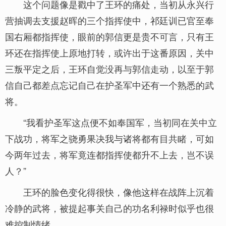
这个问题像是戳中了王环的痛处，当初从永兴行
营抽调去支援赵晖的三个指挥使中，祁廷训已官至奉
国右厢都指挥使，眼前的郭信更是贵不可言，只有王
环还在指挥使上原地打转，或许出于这番原因，关中
三叛平定之后，王环自觉没再与郭信走动，以至于郭
信自己都差点忘记自己在护圣军中还有一个熟悉的武
将。
“我看护圣军这点便不如奉国军，当初同在关中立
下战功，将军之骁勇果决我与诸将都有目共睹，可如
今两年过去，将军竟连都指挥使都升不上去，岂不误
人？”
王环的脸色变化得很快，像他这样在战阵上沉着
冷静的武将，被提起事关自己的功名利禄时似乎也很
难控制情绪。