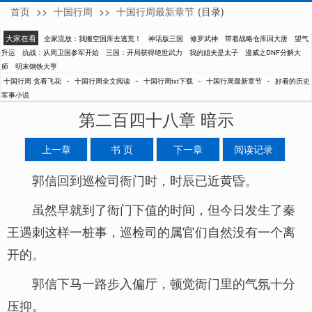
首页
>>
十国行周
>>
十国行周最新章节
(目录)
贪看飞花
大家在看
全家流放：我搬空国库去逃荒！
神话版三国
修罗武神
带着战略仓库回大唐
望气
升运
抗战：从周卫国参军开始
三国：开局获得绝世武力
我的姐夫是太子
漫威之DNF分解大
师
明末钢铁大亨
-
-
-
-
十国行周 贪看飞花
十国行周全文阅读
十国行周txt下载
十国行周最新章节
好看的历史
军事小说
第二百四十八章 暗示
上一章
书 页
下一章
阅读记录
郭信回到巡检司衙门时，时辰已近黄昏。
虽然早就到了衙门下值的时间，但今日发生了秦
王遇刺这样一桩事，巡检司的属官们自然没有一个离
开的。
郭信下马一路步入偏厅，顿觉衙门里的气氛十分
压抑。