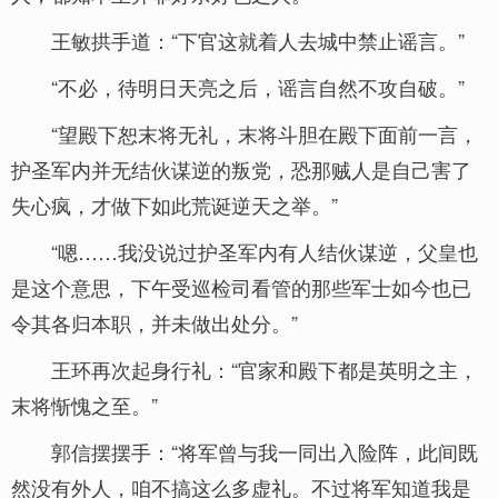
王敏拱手道：“下官这就着人去城中禁止谣言。”
“不必，待明日天亮之后，谣言自然不攻自破。”
“望殿下恕末将无礼，末将斗胆在殿下面前一言，
护圣军内并无结伙谋逆的叛党，恐那贼人是自己害了
失心疯，才做下如此荒诞逆天之举。”
“嗯……我没说过护圣军内有人结伙谋逆，父皇也
是这个意思，下午受巡检司看管的那些军士如今也已
令其各归本职，并未做出处分。”
王环再次起身行礼：“官家和殿下都是英明之主，
末将惭愧之至。”
郭信摆摆手：“将军曾与我一同出入险阵，此间既
然没有外人，咱不搞这么多虚礼。不过将军知道我是