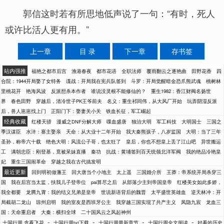
郭信这时若有所思地低声说了一句：“有时，死人
或许比活人更有用。”
上一章
目 录
下一章
存书签
站内强推
福艳之都市后宫
渔港春夜
都市花语
全职法师
覆雨翻云之逐艳曲
田野花香
四
合院：1944开局娶了女特务
谍战：开局我在宪兵队签到
斗罗：开局觉醒暗金恐爪熊武魂
桃树林
里桃花开
艳海风波
反派想杀本作者
谁说没灵根不能修仙的？
重生1982：香江财阀名扬世
界
春色田野
穿越后，清冷世子PK王爷前夫
名义：重生祁同伟，从大风厂开始
玩弄阴湿反派
后，兽人崽崽找上门
正阳门下：娶妻关小关
铁血长征，军工崛起
经典收藏
红楼天骄
漫威之DNF分解大师
喋血盛唐
独治大明
军工科技
大明国士
三国之
季汉谋臣
水浒：寨主娶亲
天命：从大业十二年开始
我大秦熊孩子，八岁监国
大明：当了三年
圣孙，称帝六十载
绝色大明：风流公子哥，也太狂了
皇后，你也不想皇上丢了江山吧
异世搬运
工
满朝忠臣：刚登基，竟被呆妹直播
秦功
抗战：黄埔签到百天统领北洋军阀
我的绝品冷艳皇
妃
重生三国闹革命
穿越之我在古代搞发明
最近更新
回到明初做藩王
回大唐当个小地主
太上遥
三国婚介所
王莽：帝系统开局杀穿三
国
我在后宫当太监，扶我儿子登帝位
pai算尽之后
从部落少主到帝国皇帝
红楼美女如此多娇，
我全都要
龙腾九霄：我的结义兄弟是皇帝
世说新语背后的魏晋
太平盛世英雄血
逆天林冲：开
局截胡二龙山
琼州启明
我的室友是西班牙公主
我穿越三国实现了共产主义
凤隐九宸
龙血三
国：天命重启者
大秦：横扫全球
二十国风云之风起神州
-
-
-
-
十国行周 贪看飞花
十国行周txt下载
十国行周最新章节
十国行周全文阅读
好看的历史