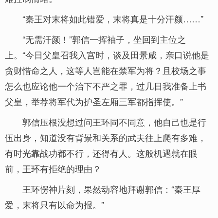
“秦王对末将如此错爱，末将真是十分汗颜……”
“无需汗颜！”郭信一挥袖子，坐回到主位之
上。“今日父皇召我入宫时，谈及田景咸，亲口说他是
贪财惜命之人，这等人岂能在禁军为将？且校场之事
怎么也应论他一个治下不严之罪，过几日我准备上书
父皇，举荐将军代为护圣左厢三军都指挥使。”
郭信压根没想过问王环同不同意，他自己也是行
伍出身，知道没有背景和关系的武夫往上爬有多难，
有时光靠战功都不行，还得有人。这般机遇就在眼
前，王环有拒绝的理由？
王环愣神片刻，果然动容地拜谢郭信：“秦王厚
爱，末将只有以命为报。”