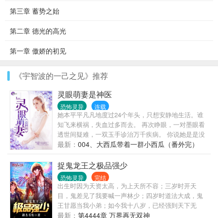
第三章 蓄势之始
第二章 德光的高光
第一章 傲娇的初见
《宇智波的一己之见》推荐
灵眼萌妻是神医
恐怖灵异
连载
她本平平凡凡地度过24个年头，只想安静地生活。谁
知飞来横祸，失血过多而去。 再次睁眼，一对墨眼看
透世间疑难，一双玉手诊治万千疾病。 你说她是是没
人要的赔钱货？ 不好意思！爸妈和三个哥哥宠着她，
最新：
004、大西瓜带着一群小西瓜（番外完）
恨不得摘个月亮送给她！ 你说她就是个没钱没背景的
穷丫头？ 不好意思！你想一想想想整天跟着她的面瘫
捉鬼龙王之极品强少
男叫啥？ 你说她只是靠别人，没有一点真本事？ 嘿！
恐怖灵异
完结
那你就大错特错了，异能一出手，就只有没有。你当
出生时因为天资太高，为上天所不容；三岁时开天
华国的高层都是傻子，没事叫她去遛鸟看花？ 他是华
目，鬼差见了我要喊一声林少；四岁时道法大成，鬼
国最年轻的少将，小小年纪，战功赫赫。军营里有他
王甘愿当我小弟；如今我十八岁，已经强到天下无
在的地方常常是寒风凛冽，小兵们哀怨不已“老大，我
敌，当然这些不重要，我只想问一下，有个千年冷艳
最新：
第4444章 万界再无双神