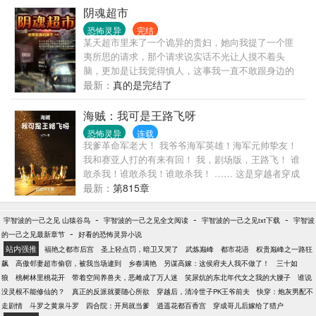
狗眼！ 星际联邦！星河灿烂！科技纵横的年代！瑰丽
阴魂超市
无边的宇宙！ 楼宸磨刀霍霍，一脸正经的打算征服宇
恐怖灵异
完结
宙 在变态系统的英明指导下，掌握着变态技能，契约
某天超市里来了一个诡异的贵妇，她向我提了一个匪
着变态的异兽，楼宸泪流满面的在变态的路上撒丫子
夷所思的请求，那个请求说实话不光让人摸不着头
狂奔一去不复还！ 虐渣篇： 姚若若楚楚可怜站在楼宸
脑，更加是让我觉得慎人，这事我一直不敢跟身边的
面前，她旁边一个神情傲慢长得很小白脸的男子嘲笑
人说，可憋在心里又堵得慌，只能来网上一吐为快。
最新：
真的是完结了
着：“呦！这不是废物大小姐嘛？今天被老师骂怎么没
回去哭啊！” 楼宸若有所思看着小白脸，突然冲过去怕
海贼：我可是王路飞呀
哩啪啦一顿....... 小白脸怒骂道：“卧槽！你丫…....” 继
恐怖灵异
连载
续噼里啪啦...... “你妹的贱人！.........” 依然噼里啪
我爹革命军老大！ 我爷爷海军英雄！海军元帅挚友！
啦....... 良久，楼宸叹了口气，对着身下半死不活的小
我和赛亚人打的有来有回！ 我，剧场版，王路飞！ 谁
白脸怜惜道：“我家承力墙昨天刚坏，今天你就来帮我
敢杀我！谁敢杀我！谁敢杀我！ …… 这是穿越者穿成
发泄情绪，真是让我很欣慰！” 小白脸一口血喷出，晕
了王路飞，没有选择吃下那颗代表着命运果实的故
最新：
第815章
了过去，楼宸感叹道：“只可惜身体有点虚……” 姚若
事。
若惊呆，众人风化 卧槽！说好的废物无能皮脆血薄
-
-
-
呢！ 调戏篇： 深更半夜，楼宸被某个变态系统要求去
宇智波的一己之见 山猿谷鸟
宇智波的一己之见全文阅读
宇智波的一己之见txt下载
宇智波
-
做一件事！一件大事！ 她打算去勾搭个队友 于是，某
的一己之见最新章节
好看的恐怖灵异小说
个冷酷淡漠的禁欲男神拉开阳台窗帘，从上面倒挂一
站内强推
福艳之都市后宫
圣上轻点罚，暗卫又哭了
武炼巅峰
都市花语
权贵巅峰之一路狂
张脸：“哥们，约不？” 男神拉上窗帘，上床睡觉 于
飙
高傲邻妻超市偷窃，被我当场逮到
乡春满艳
另谋高嫁：这侯府夫人我不做了！
三十如
是，某个妖孽勾魂的魅色男神衣衫半露，楼宸一脸严
狼
桃树林里桃花开
带着空间养兽夫，恶雌成了万人迷
笑尿炕的东北年代文之我的大腰子
谁说
肃：“有一项生死悠关的大事，需要你的帮助！” 男神
没灵根不能修仙的？
真正的反派就要随心所欲
穿越后，清冷世子PK王爷前夫
快穿：炮灰男配不
似笑非笑留下个媚眼，然后关灯 于是，某个温润如水
走剧情
斗罗之黄泉斗罗
四合院：开局就当爹
逍遥花都百香宫
穿成哥儿后嫁给了猎户