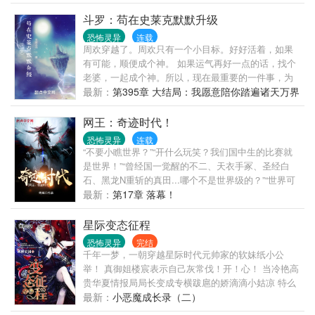
真就疯了…… 如果你喜欢这个故事，就投一票投一颗
世界，我会让你知道我才是最适合你的男人！ 温馨小
钻石！
斗罗：苟在史莱克默默升级
剧场： （娇弱竹马篇） “苏倩雯，我允许你攻略他的
恐怖灵异
连载
心，可是你的心是我的。”他放下狠话，可是她却莫名
周欢穿越了。周欢只有一个小目标。好好活着，如果
憋屈。这个记忆里不曾出现的男人是谁啊？ （辣文女
有可能，顺便成个神。 如果运气再好一点的话，找个
配篇） “嫁给我，你可以拥有你想要的。”他是风光霁
老婆，一起成个神。所以，现在最重要的一件事，为
月的宰相，为何抛出橄榄枝帮助她。 …… “你是
了安全，最好苟在史莱克……【ps：单女主，张乐
最新：
第395章 大结局：我愿意陪你踏遍诸天万界
谁？”她皱眉，“韩峰？张若旭？莫子秦？” 他听着她念
萱】
着他过去所拥有的名字，内心在狂喊，再说一些！ “风
网王：奇迹时代！
秉仪！”他终于听到了这个名字，浑身的力气都卸了下
来。 他扯出一抹温润的笑容：“终于我还是被你找到
恐怖灵异
连载
“不要小瞧世界？”“开什么玩笑？我们国中生的比赛就
了，为了这一刻我等了几百年。”他这般骄傲的人，却
是世界！”“曾经国一觉醒的不二、天衣手冢、圣经白
为了她在一个又一个世界里徘徊，他还是等到了她。
石、黑龙N重斩的真田...哪个不是世界级的？”“世界可
注： 1。本文快穿，包涵现代、古代、未来、魔法、修
不要小瞧我们国中生啊！”“职业选手来我们国中界都得
最新：
第17章 落幕！
真、末世、西方等，总有一款适合你，快掉进碗里
当看饮水机的！”“初高壁垒？这之间的体质差距早就卷
来！ 2。本文脑洞奇大，节操尽碎，大家一起欢乐看文
平了！”“我们帝光就是国中界的破壁人！”“我！内卷狂
吧。 我们的口号是‘打到白莲花、拒绝绿茶婊、迎娶高
星际变态征程
魔！第四天衣的开启者！“异次元”王者！”这是王子们
富帅，走向人生巅峰’
恐怖灵异
完结
与奇迹们相遇后的故事，也是一名外来者搅风搅雨的
千年一梦，一朝穿越星际时代元帅家的软妹纸小公
事迹，同时也是一群年轻人因为互相受刺激，疯狂大
举！ 真御姐楼宸表示自己灰常伐！开！心！ 当冷艳高
变的“时代”。（无系统流，单女主？）
贵华夏情报局局长变成专横跋扈的娇滴滴小姑凉 特么
满心开心得到一个系统，别名居然叫“狗屎运” 呵呵！
最新：
小恶魔成长录（二）
无能少女华丽变身，闪瞎了大联邦无数俊才贵公子的