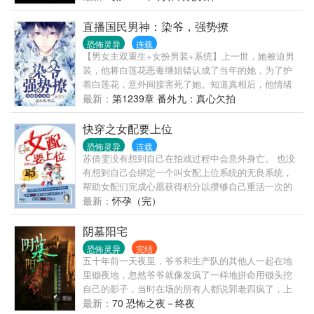
们想要大晴天”。只是，迎接他们的是狂风暴雨。 但
女僵尸，她要非要当我老婆，收还是不收？在线等，
是，自从遇到了她，一切都变了。小兵们发现大晴天
急！
直播国民男神：染爷，强势撩
经常光顾他们了，可是偶尔的阴雨连绵是怎么回
恐怖灵异
连载
事？“嫂子让老大跪搓衣板了吧！”某小兵不怕死的说。
【男女主双重生+女扮男装+系统】上一世，她被迫男
只是回答他的是更加哀怨的表情。 从此道上流行一句
装，他将白莲花恶毒继姐错认成了当年的她，为了护
话：惹着老大不要紧，他只会无视你，但是惹着嫂子
着白莲花，意外间接害死了她。知道真相后，他情绪
问题就大了，他会灭了你！ 总之，这是一篇异能互宠
波动之下，车祸丧生。陌染本以为自己就这么挂掉
最新：
第1239章 番外九：真心欠拍
文，有军婚，有养成。作者保证只虐渣。欢迎跳坑。
了，没想到，跨越位面而来的系统成功拯救了她。嘟
嘟：最强男神位面直播系统的观众从不看战五渣，所
快穿之女配要上位
以陌染，你必须强大。带着系统重返高中，遇见同样
恐怖灵异
连载
重生归来的他。虐渣打脸，一步步走上人生巅峰，陌
苏倩雯没有想到自己在拍戏过程中会意外身亡。 也没
染表示，男神在此，撩不倒你算我输。【宠文+爽文，
有想到自己会绑定一个叫女配上位系统的无良系统，
放心入坑】
帮助女配们完成心愿获得积分以攒够自己重活一次的
机会！ 将军的初恋情人来了，那么她这个原配嫡妻就
最新：
怀孕（完）
要让位么？虐虐虐！ 禁欲哥哥爱上了天真小保姆，她
暗自神伤还被强暴？抢回来抢回来！ 在辣文里被各种
阴墓阳宅
男人玩弄最后还不得好死？她表示她要从良！ 娇弱竹
恐怖灵异
完结
马被掰弯？她说：同性虽是真爱，可是我们还需传宗
五十年前一天夜里，爷爷和生产队的其他人一起在地
接代！ 可是为什么自从遇到风秉仪这个男人后，她感
里锄夜地，忽然爷爷就像发疯了一样地拼命用锄头挖
觉自己每经历一个世界都有一个和他一样的人！这种
自己的影子，当时在场的所有人都说郭老四疯了，上
背后凉风的感觉是怎么回事？ 无良系统：当然是因为
去拉的人爷爷转身就一锄头要劈下来，那之后爷爷果
最新：
70 恐怖之夜－终夜
我在作怪啊！ 风秉仪：你到哪个世界我就跟你到哪个