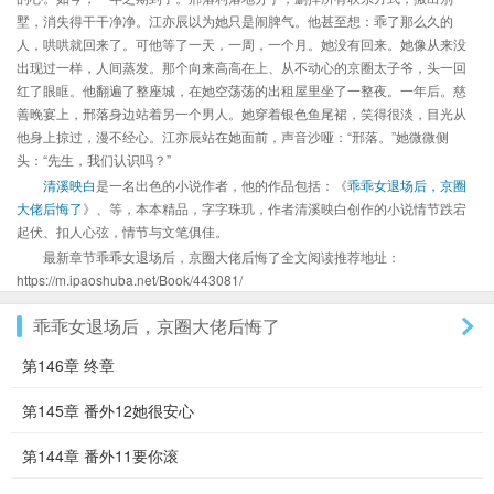
墅，消失得干干净净。江亦辰以为她只是闹脾气。他甚至想：乖了那么久的
人，哄哄就回来了。可他等了一天，一周，一个月。她没有回来。她像从来没
出现过一样，人间蒸发。那个向来高高在上、从不动心的京圈太子爷，头一回
红了眼眶。他翻遍了整座城，在她空荡荡的出租屋里坐了一整夜。一年后。慈
善晚宴上，邢落身边站着另一个男人。她穿着银色鱼尾裙，笑得很淡，目光从
他身上掠过，漫不经心。江亦辰站在她面前，声音沙哑：“邢落。”她微微侧
头：“先生，我们认识吗？”
清溪映白
是一名出色的小说作者，他的作品包括：《
乖乖女退场后，京圈
大佬后悔了
》、等，本本精品，字字珠玑，作者清溪映白创作的小说情节跌宕
起伏、扣人心弦，情节与文笔俱佳。
最新章节乖乖女退场后，京圈大佬后悔了全文阅读推荐地址：
https://m.ipaoshuba.net/Book/443081/
乖乖女退场后，京圈大佬后悔了
第146章 终章
第145章 番外12她很安心
第144章 番外11要你滚