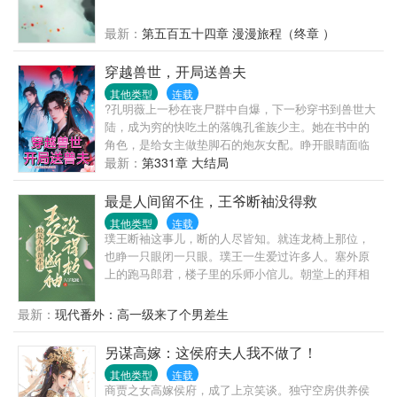
最新：
第五百五十四章 漫漫旅程（终章 ）
穿越兽世，开局送兽夫
其他类型
连载
?孔明薇上一秒在丧尸群中自爆，下一秒穿书到兽世大
陆，成为穷的快吃土的落魄孔雀族少主。她在书中的
角色，是给女主做垫脚石的炮灰女配。睁开眼睛面临
着举族尽灭的天崩开局。孔明薇双眼一闭想回去，想
最新：
第331章 大结局
多了，回不去了！她面临着穿越即死亡的剧情，只好
走一步看一步，主打一个“剧情让我死，我偏要花式苟
最是人间留不住，王爷断袖没得救
活”，谁也别想按剧本带我走！苟着苟着，孔明薇发现
其他类型
连载
情况有些不太对劲！为什么她身边优秀的雄性越来越
璞王断袖这事儿，断的人尽皆知。就连龙椅上那位，
多，还越来越粘人？！
也睁一只眼闭一只眼。璞王一生爱过许多人。塞外原
上的跑马郎君，楼子里的乐师小倌儿。朝堂上的拜相
之人，幽幽谷中方外之仙。但后来，他悟了。爱恨不
过一息，生死，不过百年。
最新：
现代番外：高一级来了个男差生
另谋高嫁：这侯府夫人我不做了！
其他类型
连载
商贾之女高嫁侯府，成了上京笑谈。独守空房供养侯