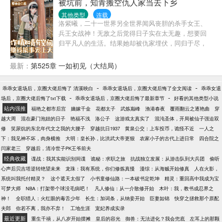
被坑前，知青搬空仇人家当去下乡
的订婚宴，星城江家掌权人竟然娶了名不见经传的时
其他类型
连载
家二少爷众人心中疑惑可后来，看到那位二公子的
洛紫曦，二十一世界另全世界闻风丧胆的杀手女王、
脸，众人纷纷咂舌这哪是平平无奇啊，这分明是在世
兵王女战神！无敌之后觉得日子实在太无趣，想要回
妖精，还是S级的那种！自家老公眼里的钓系小娇包外
归平凡人的生活。结果她却被仇家埋伏，同归于尽，
人眼中的绝情疯批大佬1v1双洁he
阴差阳错之下醒来，她却发现自己成了七十年代一枚
作精知青。极品养父母想要抢她工作，让她顶替儿子
最新：
第525章 一如初见（大结局）
下乡？好的，她十倍奉还，顺便把家里一切全部搜刮
进空间，让他们吃西北风！禽兽义兄想侮辱她？好
-
-
乖乖女退场后，京圈大佬后悔了 清溪映白
乖乖女退场后，京圈大佬后悔了全文阅读
乖乖女退
的，反手一针让他成了太监，顺道把他送监狱。下乡
-
-
场后，京圈大佬后悔了txt下载
乖乖女退场后，京圈大佬后悔了最新章节
好看的其他类型小说
之后被一帮心怀叵测的人惦记？她脚踢村口老太太，
站内强推
福艳之都市后宫
嫡嫁千金
花都太子
武炼巅峰
渔港春夜
覆雨翻云之逐艳曲
穿
拳打村尾小屁孩，作天作地作空气，不讲武德谁怕
越大周
混在豪门泡妞的日子
艳福不浅
洛公子
这游戏太真实了
混沌圣体，开局被仙子强迫双
谁。她顶着倾国倾城的脸，空间囤着价值千亿的物
修
笑尿炕的东北年代文之我的大腰子
穿越抗日1937
黄泉公交：上车投币，诡怪不近
一人之
资，在七十年代用纤纤玉手组成的双拳打开一片天，
下：我见神不坏，肉身横推
大明：皇长孙，比洪武大帝更狠
农家小子的古代上进日常
四合院之
用超越时代的知识改变命运。而她身边，总有一个悄
闫家老三
穿越后，清冷世子PK王爷前夫
然送上棍棒的人：紫曦，用这个，打人不伤手，伤人
经典收藏
谍战：我其实能识别间谍
诡秘：求职之旅
抗战独立发展：从游击队到大兵团
偷听
不留痕。两人相视一笑，拿着刀子就对所有拦路虎招
心声后贝吉塔逆转绝望未来
龙珠：我有系统，你们修炼真慢
漫综：从海贼开始修真
人在火影，
呼过去。
系统叫我托付精灵？
这个遮天太假了
小书童修仙路：一本破书定乾坤
精灵：重回高中我成为宝
可梦大师
NBA：打架带个球没毛病吧！
凡人修仙：从一介散修开始
木叶：我，教书成忍界之
神！
全职猎人：火红眼的毒舌少年
长生：加词条，从纳妾开始
臣妻如锦
快穿之拯救那个原配
夫郎
你若不离，我亦不弃！
工地生涯
宠妃养成实录
最近更新
重生千禧，从八岁开始摆摊
皇后的容光
御兽：无法进化？我会兜底
左耳上的那颗