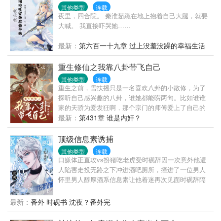
次案发现场，陈荒年都会阴森森地出现在他身后，笑
其他类型
连载
着抱住他。随着时间线再度重合，许弥终于明白，陈
夜里，四合院。 秦淮茹跪在地上抱着自己大腿，就要
荒年在跟他玩猫和老鼠。他是老鼠。陈荒年是猫。
大喊。 我直接吓哭她……
最新：
第六百一十九章 过上没羞没躁的幸福生活
重生修仙之我靠八卦带飞自己
其他类型
连载
重生之前，雪扶摇只是一名喜欢八卦的小散修，为了
探听自己感兴趣的八卦，谁她都能唠两句。比如谁谁
家的天骄为爱发狂啊，那个宗门的师傅爱上了自己的
徒弟上演禁忌之恋，吃瓜吃的不亦乐乎。一着不慎，
最新：
第431章 谁是内奸？
死于兽潮之下，让原本只想咸鱼的雪扶摇意识到，在
这个修仙世界还是实力为尊。好在这一次，时间刚刚
顶级信息素诱捕
好，一切都还没有发生。从此以后，云笙大陆少了一
其他类型
连载
名爱八卦的散修，多了一名爱八卦且实力强大的天之
口嫌体正直攻vs扮猪吃老虎受时砚辞因一次意外他遭
骄女。雪扶摇：谁说八卦不好了，这八卦可太好了，
人陷害走投无路之下冲进酒吧厕所，撞进了一位男人
我这一身实力和传承可都是我凭借八卦得来的（骄
怀里男人醇厚酒系信息素让他着迷再次见面时砚辞隔
傲.JPG）
着人流与坐在主位上的男人四目相对顶级豪门的聚
会，时砚辞恍若小透明，乖乖的跟在父亲身后，对着
最新：
番外 时砚书 沈夜？番外完
各色陌生人讨好的笑那笑容刺痛江牧野的眼，他上前
把时砚辞拉在身后“这是我的人”再后来，一场地位悬殊