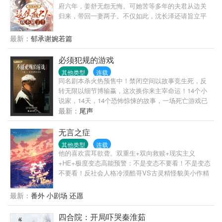
府六年，姜舒无怨无悔。可她苦等多年的夫君从边关
归来，带回一妻两子。不仅如此，沈长泽还请旨立平
妻，让姜舒颜面扫地沦为上京笑柄。呵！真当她是泥
人没脾气了?姜舒断了侯府供养，让他们明白没钱日子
最新：
郁承谢婉若篇
有多难过。一次次心软，一次次失望。姜舒下定决心
和离。沈长泽以为她一介下堂妇无人稀罕，却不想她
必须犯规的游戏
竟被世家贵族争相求娶。他幡然悔悟，再次求娶却被
其他类型
连载
泼了一盆黑狗血。狗血淋头离开时，他瞧见皇帝近侍
同名剧本杀火热预售中！禁闭空间以故事竞生死，反
入姜府宣旨。姜舒赐婚璟王，他再也没有机会了。再
转无限以细节博输赢，这次换你来主宰命运！14个小
相见，姜舒站在璟王身侧，雍容端方耀眼夺目。沈长
说家，14天，14个恐怖惊悚的故事，一场死亡游戏已
泽跪地行礼，望着她与璟王鸾凤和鸣。郁峥眸光冷冷
经开始。14个悬疑小说作家被“邀请”到一个神秘场所，
最新：
尾声
扫来：“靖安侯自重！”
每个人都必须即兴创作一个悬疑故事说给其他人听，
说完后所有人打分，得分最高的人可以决定每个人的
无言之症
生死！然而诡异事件接连发生，人数日趋减少。神秘
其他类型
连载
主办者究竟是谁？谁能逃出生天？一个恐怖的秘密在
他的喜欢震耳欲聋。双重生+双向救赎+现实主义
最后揭晓……
+HE+极度变态高能预警：不是变态不要看！不是变态
不要看！反社会人格冷漠酷哥VS古灵精怪貌美小作精
许弥被囚禁了三个月以后，因为一句分手，被陈荒年
杀死了。最后一刻，他才发现，自己朝夕相处的男朋
最新：
番外 小剧场 还愿
友，是反社会人格。再次睁开眼，回到十年前，他们
最相爱的时候。许弥想阻止陈荒年犯下错误。可每一
四合院：开局吓哭秦淮茹