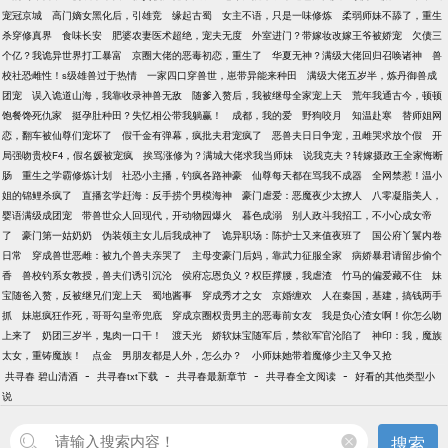
宠冠京城
高门嫡女黑化后，引雄竞
缘起古蜀
女主不语，只是一味修炼
柔弱师妹不舔了，重生
杀穿修真界
食味长安
肥婆农妻医术超绝，宠夫无度
外室进门？带嫁妆改嫁王爷被娇宠
欠债三
个亿？我诡异世界打工暴富
京圈大佬的恶毒初恋，重生了
华夏无神？满级大佬回归召唤诸神
兽
校社恐雌性！s级雄兽过于热情
一家四口穿兽世，崽带异能来种田
满级大佬五岁半，炼丹御兽成
团宠
误入诡道山海，我靠收录神兽无敌
随爹入赘后，我被继母全家宠上天
荒年我通古今，顿顿
饱餐馋死仇家
挺孕肚种田？失忆相公带我躺赢！
成都，我的爱
野狗咬月
知温赴寒
替师姐网
恋，翻车被仙尊们宠坏了
假千金有弹幕，疯批夫君宠疯了
恶兽夫日日争宠，丑雌哭求放个假
开
局强吻贵校F4，假名媛被宠疯
挨骂涨修为？满城大佬求我当师妹
说我克夫？转嫁摄政王全家悔断
肠
重生之学霸修炼计划
社恐小主播，钓疯各路神豪
仙尊每天都在骂我不成器
全网禁惹！温小
姐的锦鲤杀疯了
直播玄学赶海：反手捞个男模海神
豪门虐爱：恶魔夜少太撩人
八零凝脂美人，
婴语满级成团宠
带兽世众人回现代，开动物园爆火
暮色成溺
别人政斗我招工，不小心成女帝
了
豪门第一姑奶奶
伪装领主女儿后我成神了
诡异职场：陈护士又来值夜班了
国公府丫鬟内卷
日常
穿成兽世恶雌：被九个兽夫亲哭了
主母变豪门后妈，靠武力征服全家
病娇暴君请留步偷个
香
兽校钓系女教授，兽夫们诱引沉沦
侯府忘恩负义？权臣撑腰，我虐渣
竹马的偏爱藏不住
妹
宝随爸入赘，反被继兄们宠上天
蜀地酱事
穿成秀才之女
京婚缠欢
人在秦国，基建，搞钱两手
抓
妹崽疯狂作死，哥哥勾皇帝兜底
穿成京圈权贵男主的恶毒前女友
我是负心渣女啊！你怎么吻
上来了
奶团三岁半，鬼肉一口干！
渡天光
娇软妹宝随军后，禁欲军官沦陷了
神印：我，魔族
太女，重铸魔族！
点金
男朋友都是人外，怎么办？
小师妹她带着魔修少主又争又抢
-
-
-
-
共寻春 碧山清酒
共寻春txt下载
共寻春最新章节
共寻春全文阅读
好看的其他类型小
说
搜索