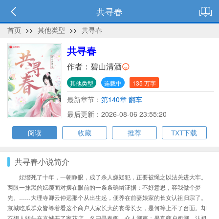
共寻春
首页
>>
其他类型
>>
共寻春
共寻春
作者：
碧山清酒
其他类型
连载中
135 万字
最新章节：
第140章 翻车
最后更新：2026-08-06 23:55:20
阅读
收藏
推荐
TXT下载
共寻春小说简介
妘缨死了十年，一朝睁眼，成了杀人嫌疑犯，正要被绳之以法关进大牢。
两眼一抹黑的妘缨面对摆在眼前的一条条确凿证据：不好意思，容我做个梦
先。……大理寺卿云仲远那个从出生起，便养在前妻娘家的长女认祖归宗了。
京城吃瓜群众皆等着看这个商户人家长大的丧母长女，是何等上不了台面。却
不想人转头在京城开了家花店，名曰寻春阁。众人鄙夷：果真商户粗鄙，认祖