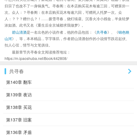
归宗了也改不了一身铜臭气。寻春阁：在本店购买花木每逾三回，可赠算卦一
次。众人：？寻春阁：在本店购买花木每逾六回，可赠死人托梦一次。众
人：？？？赠什么？！……拨雪寻春，烧灯续昼。沉香火冷小残妆，半衾轻梦
浓如酒。此书又名《重生后全京城都求我做梦》。
碧山清酒
是一名出色的小说作者，他的作品包括：《
共寻春
》、《
锦色映
山河
》、等，本本精品，字字珠玑，作者碧山清酒创作的小说情节跌宕起伏、
扣人心弦，情节与文笔俱佳。
最新章节共寻春全文阅读推荐地址：
https://m.ipaoshuba.net/Book/442808/
共寻春
第140章 翻车
第139章 夜访
第138章 买花
第137章 旧案
第136章 矛盾