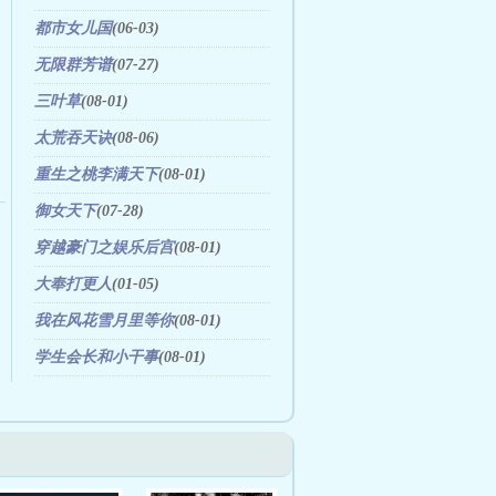
都市女儿国
(06-03)
无限群芳谱
(07-27)
三叶草
(08-01)
太荒吞天诀
(08-06)
重生之桃李满天下
(08-01)
御女天下
(07-28)
穿越豪门之娱乐后宫
(08-01)
大奉打更人
(01-05)
我在风花雪月里等你
(08-01)
学生会长和小干事
(08-01)