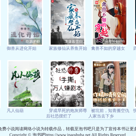
吃藕的虾
潇潇暮雪归
从零开始099
御兽从进化开始
家族修仙从养鱼开始
禽兽不如的穿越女
西门卧雪
泽雀
梦小豆
凡人仙葫
穿成早死的炮灰师尊
被坑前，知青搬空仇
后社恐摆烂了
人家当去下乡
免费小说阅读网络小说为转载作品，转载至泡书吧只是为了宣传本书让更
Copyright © 泡书吧https://www.ipaoshuba.net All Rights Reserved.