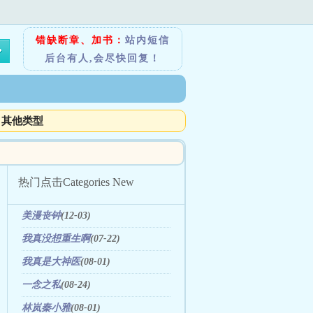
错缺断章、加书：
站内短信
后台有人,会尽快回复！
其他类型
热门点击
Categories New
美漫丧钟
(12-03)
我真没想重生啊
(07-22)
我真是大神医
(08-01)
一念之私
(08-24)
林岚秦小雅
(08-01)