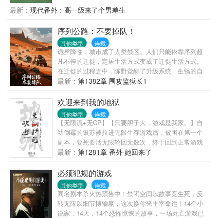
过一息，生死，不过百年。
最新：
现代番外：高一级来了个男差生
序列公路：不要掉队！
其他类型
连载
诡异降临，城市成了人类禁区。人们只能依靠序列超
凡不停的迁徙，定居生活方式变成了迁徙生活方式。
在迁徙的过程之中，陈野觉醒了升级系统。生锈的自
行车在他手中蜕变为装甲战车。破旧帐篷进化成移动
最新：
第1382章 围攻监狱长1
堡垒。当别人为半块压缩饼干拼命时，他的房车已装
载着自动净水系统和微型生态农场。但真正的危机来
欢迎来到我的地狱
自迷雾深处——那些杀不死的诡异追逐着迁徙车辙。
其他类型
连载
诡异无法杀死，除非序列超凡。超过百种匪夷所思的
【无限流+无CP】【只要胆子大，游戏是我家。】自
序列超凡。超百种奇异奇物……又有书名：
幼倒霉的银苏被拉进无限生存游戏后，被困在第一个
副本，要死要活无限轮回无数次，终于回到正常游戏
进程。终于不用面对同一批怪物的银苏泪流满面，决
最新：
第1281章 番外·她回来了
定好好和怪物们交朋友，再也不打他们了。众人看着
随手捏爆怪物，渣都不剩的银苏：灰都扬了是吧！后
必须犯规的游戏
来游戏里多了一条禁忌：远离银苏，她有病！
其他类型
连载
同名剧本杀火热预售中！禁闭空间以故事竞生死，反
转无限以细节博输赢，这次换你来主宰命运！14个小
说家，14天，14个恐怖惊悚的故事，一场死亡游戏已