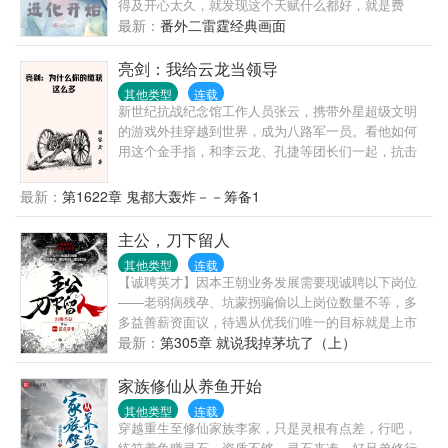
得及开心太久，就发现这个天赋什么都好，就是费
写稿翻译，机械维修，电影编剧等，一人同时领好几
钱。在白音身上，钱意味着什么，意味着命。 这天
最新：
番外二雷霆经典画面
份工资。众嫂子:“...”小丑竟是我自己
赋，费钱又费命。 她也是一个有许多目标的人，比如
说她的其中一个小目标就是进入到她父母当年身死的
亮剑：我给云龙当领导
秘境，一定要让里面的凶兽在她的调教之下学会做人
其他类型
连载
的道理。 后来，白音就成为了凶手口中最恶毒的女
新世纪抗战纪念馆工作人员张云，携带外星超级文明
人...... （各位读者老爷富婆们，收藏，评论，我的挚
的游戏外挂穿越到世界，成为八路军一员。看他如何
爱！） 扫雷：本文目前应该无cp，可能到了后期水到
用这个金手指，和李云龙、孔捷等团长们一起，抗击
渠成会出现，但是目前没有。
鬼子。严谨向小说，适度金手指，拒绝超越时代的武
器！
最新：
第1622章 鬼都大轰炸－－筹备1
主公，刀下留人
其他类型
连载
【诚聘英才】因本王朝业务发展需要现诚聘以下岗位
——老弱病残孕、坑蒙拐骗偷以上岗位数量不等，多
多益善薪资面议，待遇从优我们唯一的目标就是上市
成为全球唯一王朝！有意者请联系XX国XX郡XX县城
最新：
第305章 就说我掉茅坑了（上）
外仅一颗脑袋的张女士联系方式：onethree，
onethree，oneonethree。———————意外觉醒自
家族修仙从养鱼开始
我意识的NPC张泱伪装人类玩家十几载，扛着恐怖通
其他类型
连载
胀，当牛做马十几年终于买了一块荒地。欢欢喜喜拿
穿越重生至修仙家族李家，只是灵根有点差，行吧，
着地契去官方登记，不料赶上服务器闪崩。再睁眼
练符养鱼赚灵石，资质不够，灵石来凑。好兄弟修行