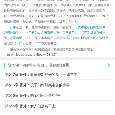
的古籍古董，收了！-谢执砚回到部队第一件事就是去接媳妇。他知道舒楹当初
是勉强嫁给他的，如果这次她不愿跟他过日子，他接受离婚。只是到部队以
后，曾经冷漠的小媳妇，好像和曾经不一样了？漂亮媳妇白天对着他笑，晚上
在他怀里哭。谢执砚：离婚是不可能的，这辈子都不行。
江柚初
是一名出色的小说作者，他的作品包括：《
资本家小姐掏空宝藏，
带俩娃随军
》、《
首长为白月光悔婚，重生我不嫁了
》、《
穿到折辱首长当
天，小军嫂慌了！
》、等，本本精品，字字珠玑，作者江柚初创作的小说情节
跌宕起伏、扣人心弦，情节与文笔俱佳。
最新章节资本家小姐掏空宝藏，带俩娃随军全文阅读推荐地址：
https://m.ipaoshuba.net/Book/403187/
资本家小姐掏空宝藏，带俩娃随军
第517章 番外：谢执砚对舒楹的爱，一如当年
第516章 番外：孩子们给妈妈准备的惊喜
第515章 番外：萌宝们已经是初中生
第514章 番外：女人们蒸蒸日上