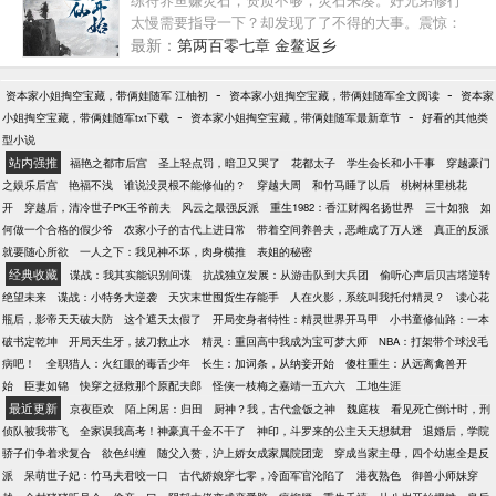
——好消息，地契没丢。坏消息，荒地全是红名。更
太慢需要指导一下？却发现了了不得的大事。震惊：
坏的消息，她现在只剩一颗头，身体各自在地上躺
四哥竟然是五灵根修士，却修出了三灵根的修练速
最新：
第两百零七章 金鳌返乡
着。张泱：“……天杀的！”———————【姓名】：
度。什么，老六竟然是暗灵根？我之前还怕你吃苦，
张泱【终极任务】：不要让人类发现你不是人哦~
又怕你受累，才辛苦指导你修炼，你竟然是暗灵根！
-
-
资本家小姐掏空宝藏，带俩娃随军 江柚初
资本家小姐掏空宝藏，带俩娃随军全文阅读
资本家
———————PS：已完结种田争霸文《退下，让朕
好吧，李祥云第一次酸了。【凡人流】【家族流】
-
-
小姐掏空宝藏，带俩娃随军txt下载
资本家小姐掏空宝藏，带俩娃随军最新章节
好看的其他类
来》（简体出版）、《女帝直播攻略》，休闲慢穿大
【种田流】
型小说
佬文《大佬退休之后》。
站内强推
福艳之都市后宫
圣上轻点罚，暗卫又哭了
花都太子
学生会长和小干事
穿越豪门
之娱乐后宫
艳福不浅
谁说没灵根不能修仙的？
穿越大周
和竹马睡了以后
桃树林里桃花
开
穿越后，清冷世子PK王爷前夫
风云之最强反派
重生1982：香江财阀名扬世界
三十如狼
如
何做一个合格的假少爷
农家小子的古代上进日常
带着空间养兽夫，恶雌成了万人迷
真正的反派
就要随心所欲
一人之下：我见神不坏，肉身横推
表姐的秘密
经典收藏
谍战：我其实能识别间谍
抗战独立发展：从游击队到大兵团
偷听心声后贝吉塔逆转
绝望未来
谍战：小特务大逆袭
天灾末世囤货生存能手
人在火影，系统叫我托付精灵？
读心花
瓶后，影帝天天破大防
这个遮天太假了
开局变身者特性：精灵世界开马甲
小书童修仙路：一本
破书定乾坤
开局天生牙，拔刀救止水
精灵：重回高中我成为宝可梦大师
NBA：打架带个球没毛
病吧！
全职猎人：火红眼的毒舌少年
长生：加词条，从纳妾开始
傻柱重生：从远离禽兽开
始
臣妻如锦
快穿之拯救那个原配夫郎
怪侠一枝梅之嘉靖一五六六
工地生涯
最近更新
京夜臣欢
陌上闲居：归田
厨神？我，古代盒饭之神
魏庭枝
看见死亡倒计时，刑
侦队被我带飞
全家误我高考！神豪真千金不干了
神印，斗罗来的公主天天想弑君
退婚后，学院
骄子们争着求复合
欲色纠缠
随父入赘，沪上娇女成家属院团宠
穿成当家主母，四个幼崽全是反
派
呆萌世子妃：竹马夫君咬一口
古代娇娘穿七零，冷面军官沦陷了
港夜熟色
御兽小师妹穿