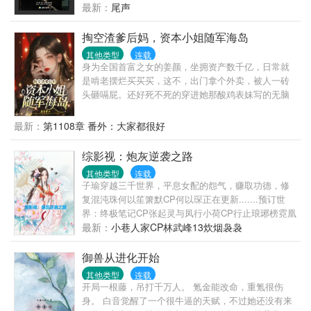
经开始。14个悬疑小说作家被“邀请”到一个神秘场所，
最新：
尾声
每个人都必须即兴创作一个悬疑故事说给其他人听，
说完后所有人打分，得分最高的人可以决定每个人的
掏空渣爹后妈，资本小姐随军海岛
生死！然而诡异事件接连发生，人数日趋减少。神秘
其他类型
连载
主办者究竟是谁？谁能逃出生天？一个恐怖的秘密在
身为全国首富之女的姜颜，坐拥资产数千亿，日常就
最后揭晓……
是啃老摆烂买买买，这不，出门拿个外卖，被人一砖
头砸嗝屁。还好死不死的穿进她那酸鸡表妹写的无脑
年代文里！她姜颜，是书里的恶毒女配，在家打父
母，下乡打知青，专注给女主添堵，凭一己之力，霸
最新：
第1108章 番外：大家都很好
凌所有人，最后死的凄惨。手拿剧本的姜颜表示，贼
老天，你敢耍老子！吃亏，那是不能够的，这福气，
综影视：炮灰逆袭之路
还是给女主吧！她变本加厉打亲爹，踹后妈，把女主
其他类型
连载
虐成渣，房子地基都挖了，带着群岛空间下乡了。还
子瑜穿越三千世界，平息女配的怨气，赚取功德，修
在途中遇到了宽肩窄腰，八块腹肌，宠她如命的兵哥
复混沌珠何以笙箫默CP何以琛正在更新.......预订世
哥。姜颜果断出手:“处对象吗？给命的那种？”陆骁将
界：终极笔记CP张起灵与凤行小荷CP行止琅琊榜霓凰
她圈进怀里:“我会像忠于国家一样忠于你，直到我
CP梅长苏已完成的世界：三生三世十里桃花玄女CP东
最新：
小巷人家CP林武峰13炊烟袅袅
死。”ok?盖章，随军海岛咸鱼躺咯！听说冷峻狠戾，
华香蜜沉沉烬如霜邝露CP润玉陈情令CP蓝曦臣莲花楼
不近女色的陆首长结婚了，对象还是大城市来的知
玉秋霜CP李莲花长相思阿念CP相柳何以笙箫默原创
御兽从进化开始
青，长的细皮嫩肉，干不了活，吃不了苦，他还当个
CP何以琛琉璃美人煞褚璇玑CP禹司凤知鹤CP东华瑶
宝宠着。全家属院：“尊嘟假嘟？”看到姜颜第一眼，嫂
其他类型
连载
光CP东华欢乐颂邱莹莹欢乐颂原创CP谭宗明云之羽
开局一根藤，吊打千万人。 氪金能改命，重氪很伤
子们都觉得她早晚得跑。等啊盼的，人小两口日子过
CP宫远微
身。 白音觉醒了一个很牛逼的天赋，不过她还没有来
的风生水起，姜颜更是怪物一般的存在，治病科研，