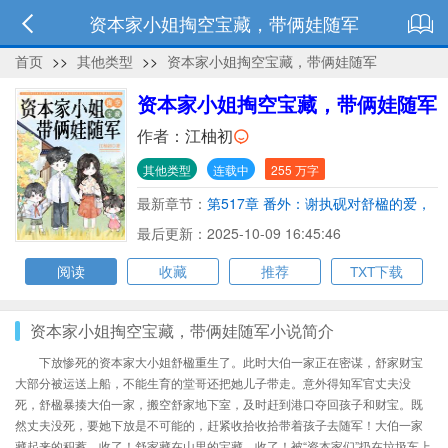
资本家小姐掏空宝藏，带俩娃随军
首页
>>
其他类型
>>
资本家小姐掏空宝藏，带俩娃随军
资本家小姐掏空宝藏，带俩娃随军
作者：
江柚初
其他类型
连载中
255 万字
最新章节：
第517章 番外：谢执砚对舒楹的爱，
一如当年
最后更新：2025-10-09 16:45:46
阅读
收藏
推荐
TXT下载
资本家小姐掏空宝藏，带俩娃随军小说简介
下放惨死的资本家大小姐舒楹重生了。此时大伯一家正在密谋，舒家财宝
大部分被运送上船，不能生育的堂哥还把她儿子带走。意外得知军官丈夫没
死，舒楹暴揍大伯一家，搬空舒家地下室，及时赶到港口夺回孩子和财宝。既
然丈夫没死，要她下放是不可能的，赶紧收拾收拾带着孩子去随军！大伯一家
藏起来的积蓄，收了！舒家藏在山里的宝藏，收了！被“资本家们”扔在垃圾车上