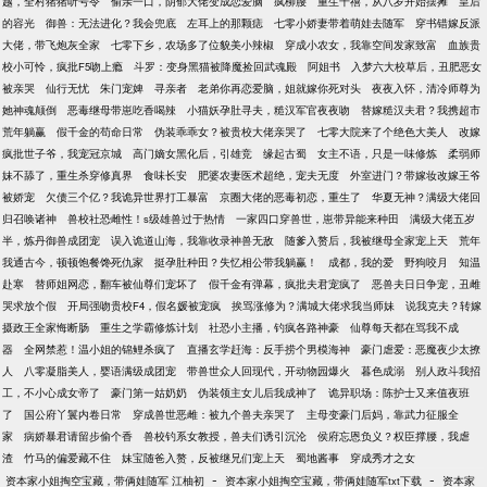
越，全村猪猪听号令
偷亲一口，阴郁大佬变成恋爱脑
疯柳腰
重生千禧，从八岁开始摆摊
皇后
的容光
御兽：无法进化？我会兜底
左耳上的那颗痣
七零小娇妻带着萌娃去随军
穿书错嫁反派
大佬，带飞炮灰全家
七零下乡，农场多了位貌美小辣椒
穿成小农女，我靠空间发家致富
血族贵
校小可怜，疯批F5吻上瘾
斗罗：变身黑猫被降魔捡回武魂殿
阿姐书
入梦六大校草后，丑肥恶女
被亲哭
仙行无忧
朱门宠婢
寻亲者
老弟你再恋爱脑，姐就嫁你死对头
夜夜入怀，清冷师尊为
她神魂颠倒
恶毒继母带崽吃香喝辣
小猫妖孕肚寻夫，糙汉军官夜夜吻
替嫁糙汉夫君？我携超市
荒年躺赢
假千金的苟命日常
伪装乖乖女？被贵校大佬亲哭了
七零大院来了个绝色大美人
改嫁
疯批世子爷，我宠冠京城
高门嫡女黑化后，引雄竞
缘起古蜀
女主不语，只是一味修炼
柔弱师
妹不舔了，重生杀穿修真界
食味长安
肥婆农妻医术超绝，宠夫无度
外室进门？带嫁妆改嫁王爷
被娇宠
欠债三个亿？我诡异世界打工暴富
京圈大佬的恶毒初恋，重生了
华夏无神？满级大佬回
归召唤诸神
兽校社恐雌性！s级雄兽过于热情
一家四口穿兽世，崽带异能来种田
满级大佬五岁
半，炼丹御兽成团宠
误入诡道山海，我靠收录神兽无敌
随爹入赘后，我被继母全家宠上天
荒年
我通古今，顿顿饱餐馋死仇家
挺孕肚种田？失忆相公带我躺赢！
成都，我的爱
野狗咬月
知温
赴寒
替师姐网恋，翻车被仙尊们宠坏了
假千金有弹幕，疯批夫君宠疯了
恶兽夫日日争宠，丑雌
哭求放个假
开局强吻贵校F4，假名媛被宠疯
挨骂涨修为？满城大佬求我当师妹
说我克夫？转嫁
摄政王全家悔断肠
重生之学霸修炼计划
社恐小主播，钓疯各路神豪
仙尊每天都在骂我不成
器
全网禁惹！温小姐的锦鲤杀疯了
直播玄学赶海：反手捞个男模海神
豪门虐爱：恶魔夜少太撩
人
八零凝脂美人，婴语满级成团宠
带兽世众人回现代，开动物园爆火
暮色成溺
别人政斗我招
工，不小心成女帝了
豪门第一姑奶奶
伪装领主女儿后我成神了
诡异职场：陈护士又来值夜班
了
国公府丫鬟内卷日常
穿成兽世恶雌：被九个兽夫亲哭了
主母变豪门后妈，靠武力征服全
家
病娇暴君请留步偷个香
兽校钓系女教授，兽夫们诱引沉沦
侯府忘恩负义？权臣撑腰，我虐
渣
竹马的偏爱藏不住
妹宝随爸入赘，反被继兄们宠上天
蜀地酱事
穿成秀才之女
-
-
资本家小姐掏空宝藏，带俩娃随军 江柚初
资本家小姐掏空宝藏，带俩娃随军txt下载
资本家