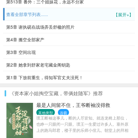
第513章 番外：三个姐妹花，永远不分家
查看全部章节列表......
【展开+】
第5章 谢执砚在战场弄丢舒楹的照片
第4章 搬空全部家产
第3章 空间出现
第2章 她拿到舒家老宅藏金阁钥匙
第1章 下放前重生，得知军官丈夫没死！
《资本家小姐掏空宝藏，带俩娃随军》推荐
最是人间留不住，王爷断袖没得救
其他类型
连载
璞王断袖这事儿，断的人尽皆知。就连龙椅上那位，
也睁一只眼闭一只眼。璞王一生爱过许多人。塞外原
上的跑马郎君，楼子里的乐师小倌儿。朝堂上的拜相
之人，幽幽谷中方外之仙。但后来，他悟了。爱恨不