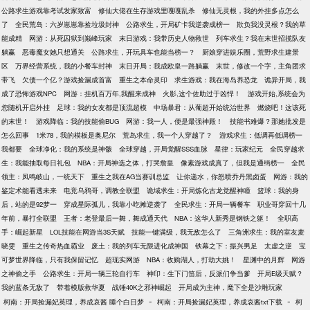
公路求生游戏靠考试发家致富
修仙大佬在生存游戏里嘎嘎乱杀
修仙无灵根，我的外挂多点怎么
了
全民荒岛：六岁崽崽靠捡垃圾封神
公路求生，开局矿卡我逆袭成榜一
欺负我没灵根？我的草
能成精
网游：从死囚狱到巅峰玩家
末日游戏：我带历史人物救世
列车求生？我在末世招揽队友
躺赢
恶毒魔女她只想通关
公路求生，开玩具车也能当榜一？
厨娘穿进娱乐圈，荒野求生建景
区
万界经营系统，我的小餐车封神
末日开局：我成欧皇一路躺赢
末世，修改一个字，主角团求
带飞
欠债一个亿？游戏捡漏成首富
重生之本命灵印
求生游戏：我在海岛养恐龙
诡异开局，我
成了恐怖游戏NPC
网游：挂机百万年,我醒来成神
火影,这个佐助过于凶悍！
游戏开始,系统会为
您随机开启外挂
足球：我的女友都是顶流超模
中场暴君：从葡超开始统治世界
燃烧吧！这该死
的末世！
游戏降临：我的技能偷BUG
网游：我一人，便是最强神殿！
技能书难爆？那她批发是
怎么回事
1米78，我的模板是奥尼尔
荒岛求生，我一个人穿越了？
游戏求生：低调再低调榜一
我都要
全球净化：我的系统是神骸
全球穿越，开局觉醒SSS血脉
星律：玩家纪元
全民穿越求
生：我能抽取每日礼包
NBA：开局神选之体，打哭詹皇
像素游戏成真了，但我是通缉榜一
全民
领主：凤鸣岐山，一统天下
重生之我在AG当赛训总监
让你递水，你怒喷乔丹黑卤蛋
网游：我的
鉴定术能看透未来
电竞乌鸦哥，调教全联盟
诡域求生：开局炼化古龙觉醒神瞳
篮球：我的身
后，站的是92梦一
穿成星际孤儿，我靠小吃摊逆袭了
全民求生：开局一辆餐车
职业哥穿回十几
年前，暴打全联盟
王者：老登最后一舞，舞成通天代
NBA：这华人新秀是钢铁之躯！
全职高
手：崛起新星
LOL技能在网游当3S天赋
技能一键满级，我无敌怎么了
三角洲求生：我的室友麦
晓雯
重生之传奇热血霸业
废土：我的列车无限进化成神国
铁幕之下：振兴男足
太虚之逆
宝
可梦世界降临，只有我保留记忆
超现实网游
NBA：收购湖人，打劫大姚！
星渊中的月辉
网游
之神偷之手
公路求生：开局一辆三轮自行车
神印：生下门笛后，反派们争当爹
开局E级天赋？
我的蓝条无敌了
带着模版救华夏
战锤40K之邪神崛起
开局成为主神，麾下全是沙雕玩家
-
-
柯南：开局捡漏妃英理，养成哀酱 睡个白日梦
柯南：开局捡漏妃英理，养成哀酱txt下载
柯