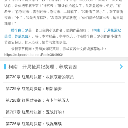
诉你，让你把牢底坐穿！”神宫云：“谁让你抬起头了，头发盘起来，坐好。”有
希子：“你别过来，真别过来，别过来……脚软了。”和叶看了眼小兰，鼓了鼓胸
襟道：“小兰，我先去探探路。”灰原哀(狂暴状态)：“你们都给我滚出去，这里是
我家！”
睡个白日梦
是一名出色的小说作者，他的作品包括：《
柯南：开局捡漏妃
英理，养成哀酱
》、等，本本精品，字字珠玑，作者睡个白日梦创作的小说情
节跌宕起伏、扣人心弦，情节与文笔俱佳。
最新章节柯南：开局捡漏妃英理，养成哀酱全文阅读推荐地址：
https://m.ipaoshuba.net/Book/384993/
柯南：开局捡漏妃英理，养成哀酱
第730章 红黑对决篇：灰原哀请的演员
第729章 红黑对决篇：刷新物资
第728章 红黑对决篇：占卜与第五人
第727章 红黑对决篇：五战打响！
第726章 红黑对决篇：战况继续