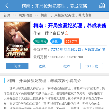
柯南：开局捡漏妃英理，养成哀酱
首页
>>
网游动漫
>>
柯南：开局捡漏妃英理，养成哀酱
柯南：开局捡漏妃英理，养成哀酱
作者：
睡个白日梦
网游动漫
连载中
363 万字
最新章节：
第730章 红黑对决篇：灰原哀请的演
员
最后更新：2026-08-07 03:01:00
阅读
收藏
推荐
TXT下载
柯南：开局捡漏妃英理，养成哀酱小说简介
世界顶级赏金猎人神宫云因一枚神秘的秦皇古玉，穿越到“柯学”的世界，凭
借自身实力和头脑在酒厂混的风生水起。但就在将被赋予代号时，被诊断出了
人格分裂症？又或是…记忆解封？神宫云又发现，这个柯学的世界有点点不一
样，有点“乱”也有亿点点“处”！“前世”过惯了尔虞我诈的生活，明悟人心的贪
婪，神宫云目前只想过一段平静的日子，不曾想……妃英理：“你完了！我要起