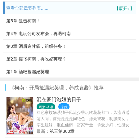
查看全部章节列表......
【展开+】
第5章 狙击柯南！
第4章 电玩公司发布会，再遇柯南
第3章 酒后逢甘霖，组织任务！
第2章 撞飞柯南，再吃妃英理？
第1章 酒吧捡漏妃英理
《柯南：开局捡漏妃英理，养成哀酱》推荐
混在豪门泡妞的日子
网游动漫
连载
红色家族嫡系独子风流少爷玩转花花都市，风流逍遥
荡人间，首先是是是间绝色，漂亮警花，制服美女，
孪生姐妹，混血佳丽，富家千金，承受少妇，性感女
神，影视明星..网打进。
最新：
第三第300章