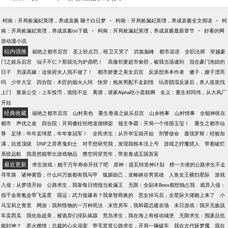
世，秦风决定独行！妹妹？让她滚！从此，一个无影
无形的神级刺客诞生了。他是暗影，在黑暗中舞动刀
-
-
柯南：开局捡漏妃英理，养成哀酱 睡个白日梦
柯南：开局捡漏妃英理，养成哀酱全文阅读
柯
光，杀戮和死亡，在他手中如艺术般绽放……亿万尸
-
-
南：开局捡漏妃英理，养成哀酱txt下载
柯南：开局捡漏妃英理，养成哀酱最新章节
好看的网
骸环绕之中，他终将登临神座！（技能无限进化：永
游动漫小说
久隐身、一击必杀、百倍爆率、一刀屠神……）
站内强推
福艳之都市后宫
圣上轻点罚，暗卫又哭了
武炼巅峰
都市花语
全职法师
穿越豪
门之娱乐后宫
仙子不仁？那就沦为炉鼎吧！
高傲邻妻超市偷窃，被我当场逮到
混在豪门泡妞的
日子
另谋高嫁：这侯府夫人我不做了！
都市娇妻之美女后宫
反派想杀本作者
傻子，嫂子漂亮
吗
少年大宝
四合院：木匠的烟火人间
快穿：炮灰男配不走剧情
玩弄阴湿反派后，兽人崽崽找
上门
黄泉公交：上车投币，诡怪不近
离谱，谁家Alpha吃小蛋糕啊
名义：重生祁同伟，从大风厂
开始
经典收藏
福艳之都市后宫
山村美色
重生香港之娱乐后宫
山乡艳事
山村情事
全能神医在
都市
声优之途
四合院：开局傻柱拒绝道德绑架
领主争霸：开局一个传国玉玺！
重生之都市仙
尊
足球：年年卖球星，年年拿冠军！
全民求生：从升华宝箱开始
刑警使命
最强罗斯：经验加
满，抗造顶级
DNF之异界鬼剑士
对手想研究我，发现我根本没上号
游戏之狩魔猎人
带着破烂
系统远航
我竟然能带出游戏物品
携空间穿荒年，带崽卷成五国首富
最近更新
求生游戏：她千万年寿命开挂了吧
原神：提瓦特造神计划
榜一大佬的公路求生不走
寻常路
诸神黄昏，什么叫万族都有我马甲
狐媚妲己，攻略峡谷男英雄
人鱼女王横扫星际
游戏
入侵：从梦境开始
公路求生，我靠每日情报当捡漏王
无限：全副本Boss都想独占我
诡异入侵：
假千金靠氪金带飞蓝星
国运：武力值爆表？我拿智商换的
恶女掉马后，全星际大佬吻上来了
小
马宝莉之青里
网游：我和怪物的一万种死法
末世房车，我和霸总建农场
末日游戏：我开无敌战
车卖西瓜
我化妆超美，被诡异们排队疯舔
荒岛求生，我在海上有移动城堡
无限求生：囤废品也
能封神？
惹火燃情：总裁的心尖溺宠
带毛茸茸公路求生，开局一辆破车
我在古代斩梦魇
我在