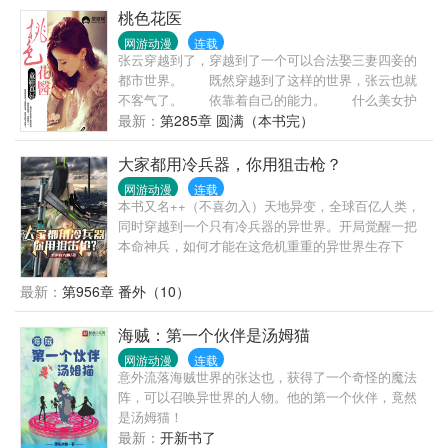
桃色花医
网游动漫
连载
张云穿越到了，穿越到了一个可以合法娶三妻四妾的
都市世界。 既然穿越到了这样的世界，张云也就
不客气了。 依靠着自己的能力。 什么美女护
士，什么美女警察，还有什么美女空姐等等。 一
最新：
第285章 圆满（本书完）
一网罗在自己的家庭中，让她们成为自己的妻，让她
们成为自己的妾。
大家都用冷兵器，你用狙击枪？
网游动漫
连载
本书又名++（不喜勿入）天地异变，全球百亿人类，
同时穿越到一个只有冷兵器的异世界。开局觉醒一把
本命神兵，如何才能在这危机重重的异世界生存下
去？别人的本命神兵都是刀枪剑棍，斧钺钩叉…但南
风发现，自己的本命神兵，竟然是一座军火库！沙漠
最新：
第956章 番外（10）
之鹰、巴雷特、加特林、火箭筒…应有尽有！当漫天
神魔降临，所有人都瑟瑟发抖时，南风扛着歼星炮站
海贼：第一个伙伴是汤姆猫
了出来。南风：“一切的恐惧，都来源于火力不足。”南
网游动漫
连载
风：“各位施主，吃你南爷一炮！”
意外流落海贼世界的张达也，获得了一个奇怪的魔法
阵，可以召唤异世界的人物。他的第一个伙伴，竟然
是汤姆猫！
最新：
开新书了