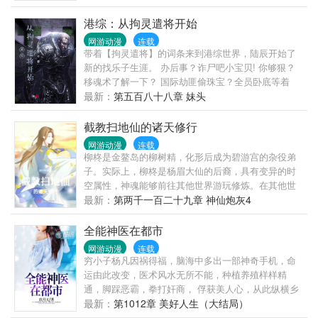
港综：从拘灵遣将开始
网游动漫
连载
带着【拘灵遣将】的词条来到港综世界，陆辰开始了
新的找乐子生涯。 办后事？诈尸吧小宝贝! 你够狠？
移魂术了解一下？ 国际劫匪偷珠宝？全员卧底等着
你！ …… 陆辰：乐子人其乐无穷！
最新：
第五百八十八章 妹头
截教扫地仙的诸天修行
网游动漫
连载
柳柊是金鳌岛的柳树精，化形后成为碧游宫的杂役弟
子。实际上，柳柊是杨眉大仙的后裔，具有变异的时
空属性，神魂能够前往其他世界游玩修炼。在其他世
界，柳柊看到了和的小说电视。知晓自己所在的世界
最新：
第两千一百二十九章 神仙炮灰4
的真相后，柳柊开始暗搓搓地搞事了……
全能神医在都市
网游动漫
连载
穷小子杨凡因祸得福，脑海中多出一部神奇手机，命
运由此改变，医术风水无所不能，种植养殖样样精
通，脚踩恶霸，拳打奸商， 俘获美人心，从此纵横乡
村都市。
最新：
第1012章 美好人生（大结局）