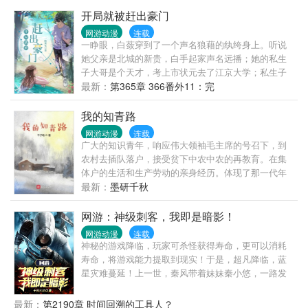
开局就被赶出豪门
网游动漫
连载
一睁眼，白蔹穿到了一个声名狼藉的纨绔身上。听说
她父亲是北城的新贵，白手起家声名远播；她的私生
子大哥是个天才，考上市状元去了江京大学；私生子
妹妹是隔壁国际班多才多艺的校花，温婉知礼；未婚
最新：
第365章 366番外11：完
夫是金融贵公子，校园学神，没拿正眼看过她……而
她，就是个毫不起眼智商不高的普通人，开局就被赶
我的知青路
出这个家门。 白蔹：行吧，那她就好好学学习，努力
网游动漫
连载
做个普通人~众（迷之微笑脸）：……你最好是？ ？
广大的知识青年，响应伟大领袖毛主席的号召下，到
被发配到湘城的大小姐，没有背景，不学无术，人人
农村去插队落户，接受贫下中农中农的再教育。在集
都可以去踩上一脚……踩不动？ ？？？【人间独美懒
体户的生活和生产劳动的亲身经历。体现了那一代年
散肆意谁惹她就弄死谁疯批女主vs高贵冷艳散发逼王
轻人的精神风貌。听党话，跟党走，愿为社会主义建
最新：
墨研千秋
之气智商碾压在场所有人男主】ps：男女主都很苏立
设奉献青春和力量。
意：爱学习，做好人。
网游：神级刺客，我即是暗影！
网游动漫
连载
神秘的游戏降临，玩家可杀怪获得寿命，更可以消耗
寿命，将游戏能力提取到现实！于是，超凡降临，蓝
星灾难蔓延！上一世，秦风带着妹妹秦小悠，一路发
育成了全球前百的强者，最终，却被追星的妹妹挖掉
了双眼，要把他的‘古神眼球’拿去送给偶像……重活一
最新：
第2190章 时间回溯的工具人？