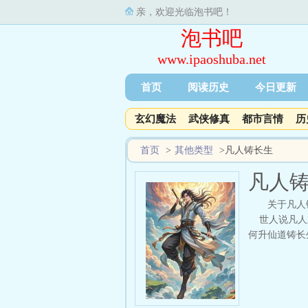
亲，欢迎光临泡书吧！
泡书吧
www.ipaoshuba.net
首页
阅读历史
今日更新
玄幻魔法
武侠修真
都市言情
历
首页
>
其他类型
>
凡人铸长生
凡人
关于凡人
世人说凡人难
何升仙道铸长