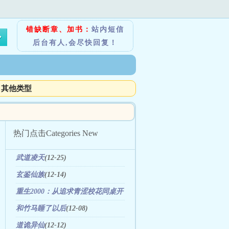
错缺断章、加书：
站内短信
后台有人,会尽快回复！
其他类型
热门点击
Categories New
武道凌天
(12-25)
玄鉴仙族
(12-14)
重生2000：从追求青涩校花同桌开
始
(12-10)
和竹马睡了以后
(12-08)
道诡异仙
(12-12)