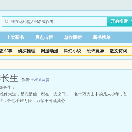
上架新书
月点击榜
总收藏榜
新书榜单
史军事
侦探推理
网游动漫
科幻小说
恐怖灵异
散文诗词
铸长生
作者:
王权又富贵
铸长生：
修大道，是凡是仙，都在一念之间，一名十万大山中的凡人少年，如
生，任他千难万险，万念不可乱其心