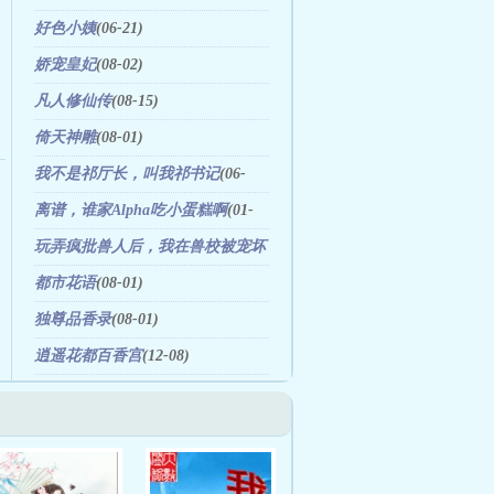
好色小姨
(06-21)
娇宠皇妃
(08-02)
凡人修仙传
(08-15)
倚天神雕
(08-01)
我不是祁厅长，叫我祁书记
(06-
08)
离谱，谁家Alpha吃小蛋糕啊
(01-
16)
玩弄疯批兽人后，我在兽校被宠坏
(08-05)
都市花语
(08-01)
独尊品香录
(08-01)
逍遥花都百香宫
(12-08)