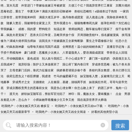
绝，宠夫无度
外室进门？带嫁妆改嫁王爷被娇宠
欠债三个亿？我诡异世界打工暴富
京圈大佬的
恶毒初恋，重生了
华夏无神？满级大佬回归召唤诸神
兽校社恐雌性！s级雄兽过于热情
一家四
口穿兽世，崽带异能来种田
满级大佬五岁半，炼丹御兽成团宠
误入诡道山海，我靠收录神兽无
敌
随爹入赘后，我被继母全家宠上天
荒年我通古今，顿顿饱餐馋死仇家
挺孕肚种田？失忆相公
带我躺赢！
成都，我的爱
野狗咬月
知温赴寒
替师姐网恋，翻车被仙尊们宠坏了
假千金有弹
幕，疯批夫君宠疯了
恶兽夫日日争宠，丑雌哭求放个假
开局强吻贵校F4，假名媛被宠疯
挨骂涨
修为？满城大佬求我当师妹
说我克夫？转嫁摄政王全家悔断肠
重生之学霸修炼计划
社恐小主
播，钓疯各路神豪
仙尊每天都在骂我不成器
全网禁惹！温小姐的锦鲤杀疯了
直播玄学赶海：反
手捞个男模海神
豪门虐爱：恶魔夜少太撩人
八零凝脂美人，婴语满级成团宠
带兽世众人回现
代，开动物园爆火
暮色成溺
别人政斗我招工，不小心成女帝了
豪门第一姑奶奶
伪装领主女儿
后我成神了
诡异职场：陈护士又来值夜班了
国公府丫鬟内卷日常
穿成兽世恶雌：被九个兽夫亲
哭了
主母变豪门后妈，靠武力征服全家
病娇暴君请留步偷个香
兽校钓系女教授，兽夫们诱引沉
沦
侯府忘恩负义？权臣撑腰，我虐渣
竹马的偏爱藏不住
妹宝随爸入赘，反被继兄们宠上天
蜀
地酱事
穿成秀才之女
京婚缠欢
人在秦国，基建，搞钱两手抓
妹崽疯狂作死，哥哥勾皇帝兜
底
穿成京圈权贵男主的恶毒前女友
我是负心渣女啊！你怎么吻上来了
奶团三岁半，鬼肉一口
干！
渡天光
娇软妹宝随军后，禁欲军官沦陷了
神印：我，魔族太女，重铸魔族！
点金
男朋
友都是人外，怎么办？
小师妹她带着魔修少主又争又抢
我在诡异世界开火葬场
-
-
吃我绝户：小渔女她又穷又凶 糖多宝
吃我绝户：小渔女她又穷又凶txt下载
吃我绝户：小渔
-
-
女她又穷又凶最新章节
吃我绝户：小渔女她又穷又凶全文阅读
好看的其他类型小说
搜索