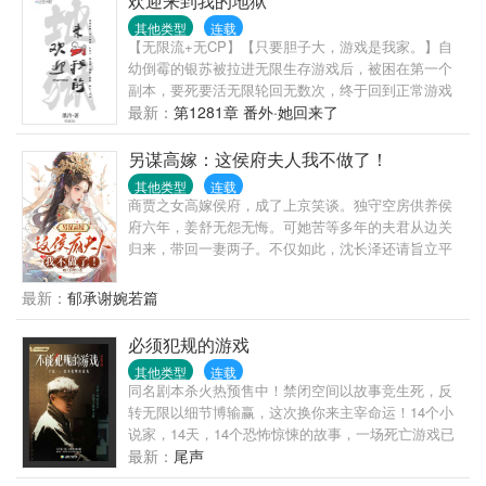
欢迎来到我的地狱
山猫子。……
其他类型
连载
【无限流+无CP】【只要胆子大，游戏是我家。】自
幼倒霉的银苏被拉进无限生存游戏后，被困在第一个
副本，要死要活无限轮回无数次，终于回到正常游戏
进程。终于不用面对同一批怪物的银苏泪流满面，决
最新：
第1281章 番外·她回来了
定好好和怪物们交朋友，再也不打他们了。众人看着
随手捏爆怪物，渣都不剩的银苏：灰都扬了是吧！后
另谋高嫁：这侯府夫人我不做了！
来游戏里多了一条禁忌：远离银苏，她有病！
其他类型
连载
商贾之女高嫁侯府，成了上京笑谈。独守空房供养侯
府六年，姜舒无怨无悔。可她苦等多年的夫君从边关
归来，带回一妻两子。不仅如此，沈长泽还请旨立平
妻，让姜舒颜面扫地沦为上京笑柄。呵！真当她是泥
人没脾气了?姜舒断了侯府供养，让他们明白没钱日子
最新：
郁承谢婉若篇
有多难过。一次次心软，一次次失望。姜舒下定决心
和离。沈长泽以为她一介下堂妇无人稀罕，却不想她
必须犯规的游戏
竟被世家贵族争相求娶。他幡然悔悟，再次求娶却被
其他类型
连载
泼了一盆黑狗血。狗血淋头离开时，他瞧见皇帝近侍
同名剧本杀火热预售中！禁闭空间以故事竞生死，反
入姜府宣旨。姜舒赐婚璟王，他再也没有机会了。再
转无限以细节博输赢，这次换你来主宰命运！14个小
相见，姜舒站在璟王身侧，雍容端方耀眼夺目。沈长
说家，14天，14个恐怖惊悚的故事，一场死亡游戏已
泽跪地行礼，望着她与璟王鸾凤和鸣。郁峥眸光冷冷
经开始。14个悬疑小说作家被“邀请”到一个神秘场所，
最新：
尾声
扫来：“靖安侯自重！”
每个人都必须即兴创作一个悬疑故事说给其他人听，